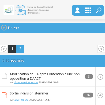
Divers
1
2
DISCUSSIONS
Modification de PA après obtention d'une non
3
opposition à DAACT
par
Emmanuel Wormser
23/06/2026
11h51
Sortie indivision stemmer
26
par
Rémi PIERRE
26/05/2026
18h43