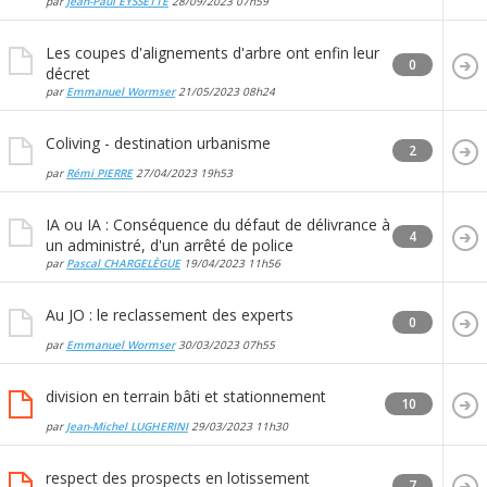
par
Jean-Paul EYSSETTE
28/09/2023
07h59
Les coupes d'alignements d'arbre ont enfin leur
0
décret
par
Emmanuel Wormser
21/05/2023
08h24
Coliving - destination urbanisme
2
par
Rémi PIERRE
27/04/2023
19h53
IA ou IA : Conséquence du défaut de délivrance à
4
un administré, d'un arrêté de police
par
Pascal CHARGELÈGUE
19/04/2023
11h56
Au JO : le reclassement des experts
0
par
Emmanuel Wormser
30/03/2023
07h55
division en terrain bâti et stationnement
10
par
Jean-Michel LUGHERINI
29/03/2023
11h30
respect des prospects en lotissement
7