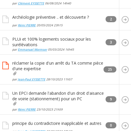
par
Clément EYSSETTE
06/08/2024
14h40
Archéologie préventive .. et découverte ?
2
par
Rémi PIERRE
20/05/2024
23h15
PLUi et 100% logements sociaux pour les
3
surélévations
par
Emmanuel Wormser
05/03/2024
16h45
réclamer la copie d'un arrêt du TA comme pièce
d'une expertise
25
par
Jean-Paul EYSSETTE
28/10/2023
11h57
Un EPCI demande l'abandon d'un droit d'aisance
de voirie (stationnement) pour un PC
9
par
Rémi PIERRE
23/10/2023
21h59
principe du contradictoire inapplicable et autres
0