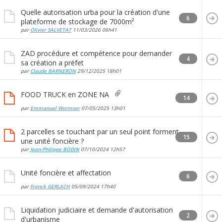
Quelle autorisation urba pour la création d'une
6
plateforme de stockage de 7000m²
par
Olivier SALVETAT
11/03/2026
06h41
ZAD procédure et compétence pour demander
4
sa création a préfet
par
Claude BARNERON
29/12/2025
18h01
FOOD TRUCK en ZONE NA
14
par
Emmanuel Wormser
07/05/2025
13h01
2 parcelles se touchant par un seul point forment
15
une unité foncière ?
par
Jean-Philippe BODIN
07/10/2024
12h57
Unité foncière et affectation
6
par
Franck GERLACH
05/09/2024
17h40
Liquidation judiciaire et demande d'autorisation
2
d'urbanisme