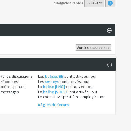
Navigation rapide
Divers
↑
velles discussions
Les
balises BB
sont activées :
oui
 réponses
Les
smileys
sont activés :
oui
pièces jointes
La
balise [IMG]
est activée :
oui
s messages
La
balise [VIDEO]
est activée :
oui
Le code HTML peut être employé :
non
Règles du forum