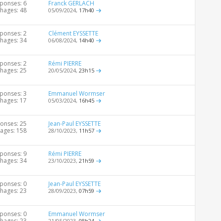
ponses: 6
Franck GERLACH
chages: 48
05/09/2024,
17h40
ponses: 2
Clément EYSSETTE
chages: 34
06/08/2024,
14h40
ponses: 2
Rémi PIERRE
chages: 25
20/05/2024,
23h15
ponses: 3
Emmanuel Wormser
chages: 17
05/03/2024,
16h45
onses: 25
Jean-Paul EYSSETTE
hages: 158
28/10/2023,
11h57
ponses: 9
Rémi PIERRE
chages: 34
23/10/2023,
21h59
ponses: 0
Jean-Paul EYSSETTE
chages: 23
28/09/2023,
07h59
ponses: 0
Emmanuel Wormser
chages: 23
21/05/2023,
08h24