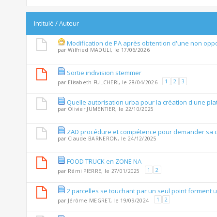
Intitulé
/
Auteur
Modification de PA après obtention d'une non opp
par
Wilfried MADULI
, le 17/06/2026
Sortie indivision stemmer
1
2
3
par
Elisabeth FULCHERI
, le 28/04/2026
Quelle autorisation urba pour la création d'une p
par
Olivier JUMENTIER
, le 22/10/2025
ZAD procédure et compétence pour demander sa cr
par
Claude BARNERON
, le 24/12/2025
FOOD TRUCK en ZONE NA
1
2
par
Rémi PIERRE
, le 27/01/2025
2 parcelles se touchant par un seul point forment u
1
2
par
Jérôme MEGRET
, le 19/09/2024