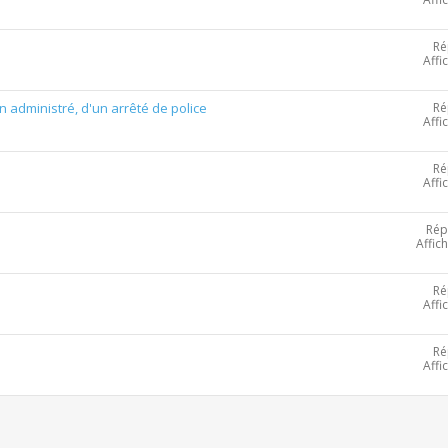
Ré
Affi
Ré
 administré, d'un arrêté de police
Affi
Ré
Affi
Rép
Affic
Ré
Affi
Ré
Affi