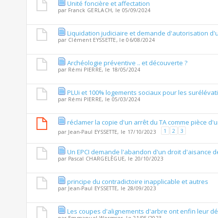
Unité foncière et affectation
par
Franck GERLACH
, le 05/09/2024
Liquidation judiciaire et demande d'autorisation d
par
Clément EYSSETTE
, le 06/08/2024
Archéologie préventive .. et découverte ?
par
Rémi PIERRE
, le 18/05/2024
PLUi et 100% logements sociaux pour les surélévat
par
Rémi PIERRE
, le 05/03/2024
réclamer la copie d'un arrêt du TA comme pièce d'
1
2
3
par
Jean-Paul EYSSETTE
, le 17/10/2023
Un EPCI demande l'abandon d'un droit d'aisance de
par
Pascal CHARGELÈGUE
, le 20/10/2023
principe du contradictoire inapplicable et autres
par
Jean-Paul EYSSETTE
, le 28/09/2023
Les coupes d'alignements d'arbre ont enfin leur dé