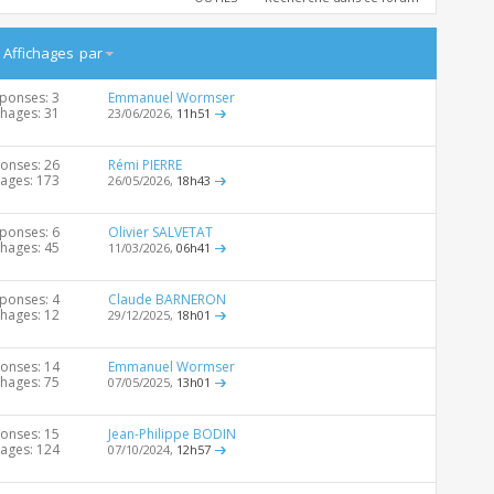
/
Affichages
par
ponses: 3
Emmanuel Wormser
chages: 31
23/06/2026,
11h51
onses: 26
Rémi PIERRE
hages: 173
26/05/2026,
18h43
ponses: 6
Olivier SALVETAT
chages: 45
11/03/2026,
06h41
ponses: 4
Claude BARNERON
chages: 12
29/12/2025,
18h01
onses: 14
Emmanuel Wormser
chages: 75
07/05/2025,
13h01
onses: 15
Jean-Philippe BODIN
hages: 124
07/10/2024,
12h57