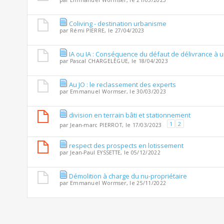
par
Emmanuel Wormser
, le 21/05/2023
Coliving - destination urbanisme
par
Rémi PIERRE
, le 27/04/2023
IA ou IA : Conséquence du défaut de délivrance à un
par
Pascal CHARGELÈGUE
, le 18/04/2023
Au JO : le reclassement des experts
par
Emmanuel Wormser
, le 30/03/2023
division en terrain bâti et stationnement
1
2
par
Jean-marc PIERROT
, le 17/03/2023
respect des prospects en lotissement
par
Jean-Paul EYSSETTE
, le 05/12/2022
Démolition à charge du nu-propriétaire
par
Emmanuel Wormser
, le 25/11/2022