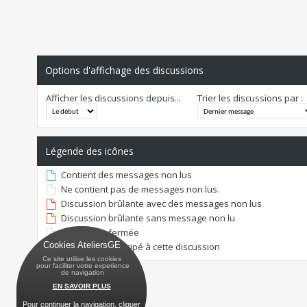
Options d'affichage des discussions
Afficher les discussions depuis...
Trier les discussions par :
Légende des icônes
Contient des messages non lus
Ne contient pas de messages non lus.
Discussion brûlante avec des messages non lus
Discussion brûlante sans message non lu
Discussion fermée
Cookies AteliersGE
Vous avez participé à cette discussion
Ce site utilise les cookies
 pour faciliter votre experience
 de navigation
EN SAVOIR PLUS
Pour continuer la navigation, cliquer