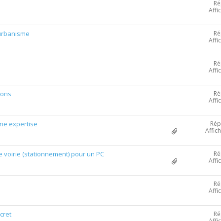
Ré
Affi
Ré
'urbanisme
Affi
Ré
Affi
Ré
ions
Affi
Rép
une expertise
Affic
Ré
 voirie (stationnement) pour un PC
Affi
Ré
Affi
Ré
cret
Affi