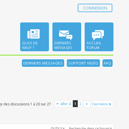
CONNEXION
QUOI DE
DERNIERS
ACCUEIL
NEUF ?
MESSAGES
FORUM
DERNIERS MESSAGES
SUPPORT VIDÉO
FAQ
aller à
1
2
Dernière
ge des discussions 1 à 20 sur 27
OUTILS
Recherche dans ce forum