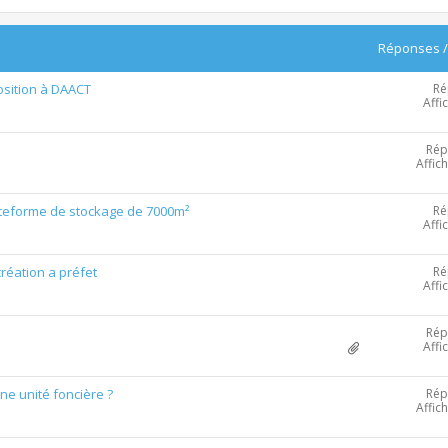
Réponses
Ré
osition à DAACT
Affi
Rép
Affic
Ré
lateforme de stockage de 7000m²
Affi
Ré
éation a préfet
Affi
Rép
Affi
Rép
ne unité foncière ?
Affic