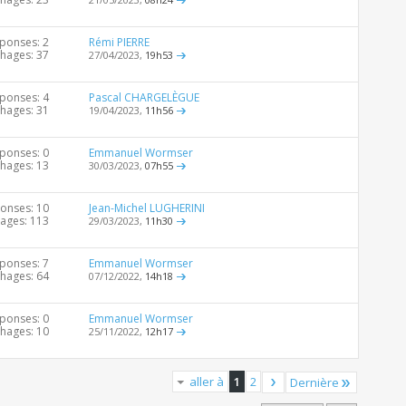
ponses: 2
Rémi PIERRE
chages: 37
27/04/2023,
19h53
ponses: 4
Pascal CHARGELÈGUE
chages: 31
19/04/2023,
11h56
ponses: 0
Emmanuel Wormser
chages: 13
30/03/2023,
07h55
onses: 10
Jean-Michel LUGHERINI
hages: 113
29/03/2023,
11h30
ponses: 7
Emmanuel Wormser
chages: 64
07/12/2022,
14h18
ponses: 0
Emmanuel Wormser
chages: 10
25/11/2022,
12h17
aller à
1
2
Dernière