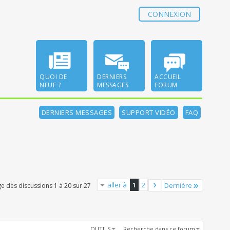
CONNEXION
QUOI DE
DERNIERS
ACCUEIL
NEUF ?
MESSAGES
FORUM
DERNIERS MESSAGES
SUPPORT VIDÉO
FAQ
aller à
1
2
Dernière
ge des discussions 1 à 20 sur 27
OUTILS
Recherche dans ce forum