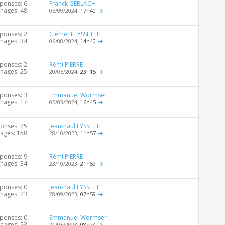
ponses: 6
Franck GERLACH
chages: 48
05/09/2024,
17h40
ponses: 2
Clément EYSSETTE
chages: 34
06/08/2024,
14h40
ponses: 2
Rémi PIERRE
chages: 25
20/05/2024,
23h15
ponses: 3
Emmanuel Wormser
chages: 17
05/03/2024,
16h45
onses: 25
Jean-Paul EYSSETTE
hages: 158
28/10/2023,
11h57
ponses: 9
Rémi PIERRE
chages: 34
23/10/2023,
21h59
ponses: 0
Jean-Paul EYSSETTE
chages: 23
28/09/2023,
07h59
ponses: 0
Emmanuel Wormser
chages: 23
21/05/2023,
08h24