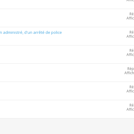
Ré
Affi
Ré
 administré, d'un arrêté de police
Affi
Ré
Affi
Rép
Affic
Ré
Affi
Ré
Affi