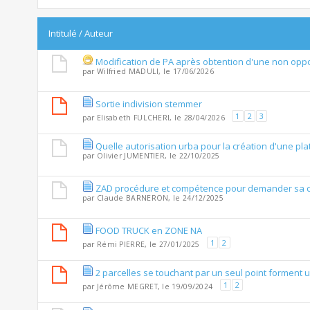
Intitulé
/
Auteur
Modification de PA après obtention d'une non opp
par
Wilfried MADULI
, le 17/06/2026
Sortie indivision stemmer
1
2
3
par
Elisabeth FULCHERI
, le 28/04/2026
Quelle autorisation urba pour la création d'une p
par
Olivier JUMENTIER
, le 22/10/2025
ZAD procédure et compétence pour demander sa cr
par
Claude BARNERON
, le 24/12/2025
FOOD TRUCK en ZONE NA
1
2
par
Rémi PIERRE
, le 27/01/2025
2 parcelles se touchant par un seul point forment u
1
2
par
Jérôme MEGRET
, le 19/09/2024