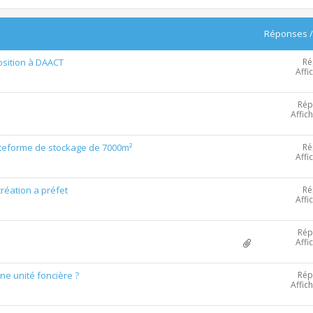
Réponses
Ré
osition à DAACT
Affi
Rép
Affic
Ré
lateforme de stockage de 7000m²
Affi
Ré
éation a préfet
Affi
Rép
Affi
Rép
ne unité foncière ?
Affic