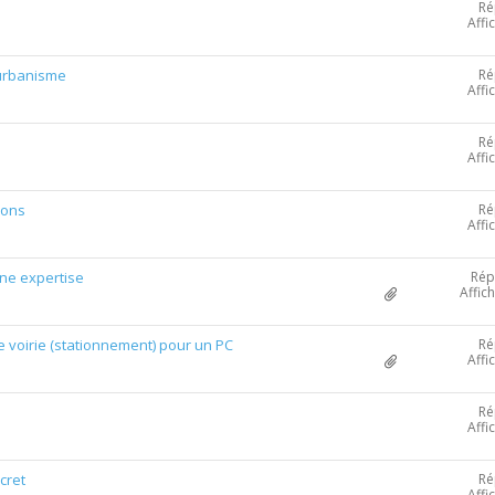
Ré
Affi
Ré
'urbanisme
Affi
Ré
Affi
Ré
ions
Affi
Rép
une expertise
Affic
Ré
 voirie (stationnement) pour un PC
Affi
Ré
Affi
Ré
cret
Affi