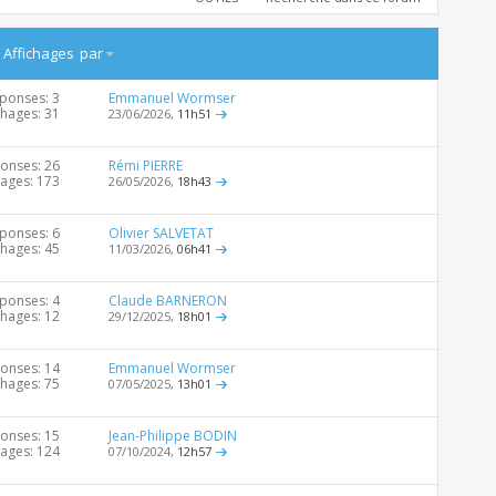
/
Affichages
par
ponses: 3
Emmanuel Wormser
chages: 31
23/06/2026,
11h51
onses: 26
Rémi PIERRE
hages: 173
26/05/2026,
18h43
ponses: 6
Olivier SALVETAT
chages: 45
11/03/2026,
06h41
ponses: 4
Claude BARNERON
chages: 12
29/12/2025,
18h01
onses: 14
Emmanuel Wormser
chages: 75
07/05/2025,
13h01
onses: 15
Jean-Philippe BODIN
hages: 124
07/10/2024,
12h57