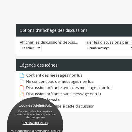
Options d'affichage des discussions
Afficher les discussions depuis...
Trier les discussions par :
Légende des icônes
Contient des messages non lus
Ne contient pas de messages non lus.
Discussion brûlante avec des messages non lus
Discussion brûlante sans message non lu
Discussion fermée
Cookies AteliersGE
Vous avez participé à cette discussion
Ce site utilise les cookies
 pour faciliter votre experience
 de navigation
EN SAVOIR PLUS
Pour continuer la navigation, cliquer