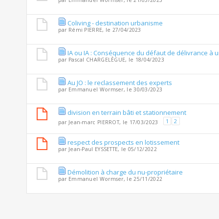
par
Emmanuel Wormser
, le 21/05/2023
Coliving - destination urbanisme
par
Rémi PIERRE
, le 27/04/2023
IA ou IA : Conséquence du défaut de délivrance à un
par
Pascal CHARGELÈGUE
, le 18/04/2023
Au JO : le reclassement des experts
par
Emmanuel Wormser
, le 30/03/2023
division en terrain bâti et stationnement
1
2
par
Jean-marc PIERROT
, le 17/03/2023
respect des prospects en lotissement
par
Jean-Paul EYSSETTE
, le 05/12/2022
Démolition à charge du nu-propriétaire
par
Emmanuel Wormser
, le 25/11/2022