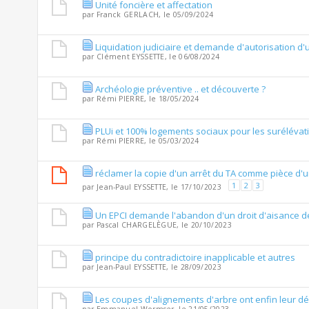
Unité foncière et affectation
par
Franck GERLACH
, le 05/09/2024
Liquidation judiciaire et demande d'autorisation d
par
Clément EYSSETTE
, le 06/08/2024
Archéologie préventive .. et découverte ?
par
Rémi PIERRE
, le 18/05/2024
PLUi et 100% logements sociaux pour les surélévat
par
Rémi PIERRE
, le 05/03/2024
réclamer la copie d'un arrêt du TA comme pièce d'
1
2
3
par
Jean-Paul EYSSETTE
, le 17/10/2023
Un EPCI demande l'abandon d'un droit d'aisance de
par
Pascal CHARGELÈGUE
, le 20/10/2023
principe du contradictoire inapplicable et autres
par
Jean-Paul EYSSETTE
, le 28/09/2023
Les coupes d'alignements d'arbre ont enfin leur dé