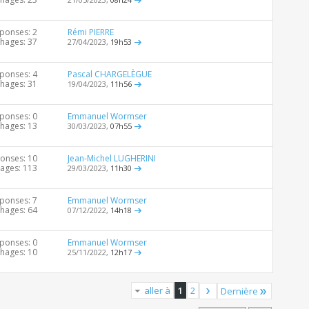
ponses: 2
Rémi PIERRE
chages: 37
27/04/2023,
19h53
ponses: 4
Pascal CHARGELÈGUE
chages: 31
19/04/2023,
11h56
ponses: 0
Emmanuel Wormser
chages: 13
30/03/2023,
07h55
onses: 10
Jean-Michel LUGHERINI
hages: 113
29/03/2023,
11h30
ponses: 7
Emmanuel Wormser
chages: 64
07/12/2022,
14h18
ponses: 0
Emmanuel Wormser
chages: 10
25/11/2022,
12h17
aller à
1
2
Dernière