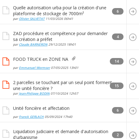
Quelle autorisation urba pour la création d'une
6
plateforme de stockage de 7000m²
par
Olivier SALVETAT
11/03/2026
06h41
ZAD procédure et compétence pour demander
4
sa création a préfet
par
Claude BARNERON
29/12/2025
18h01
FOOD TRUCK en ZONE NA
14
par
Emmanuel Wormser
07/05/2025
13h01
2 parcelles se touchant par un seul point forment
15
une unité foncière ?
par
Jean-Philippe BODIN
07/10/2024
12h57
Unité foncière et affectation
6
par
Franck GERLACH
05/09/2024
17h40
Liquidation judiciaire et demande d'autorisation
2
d'urbanisme