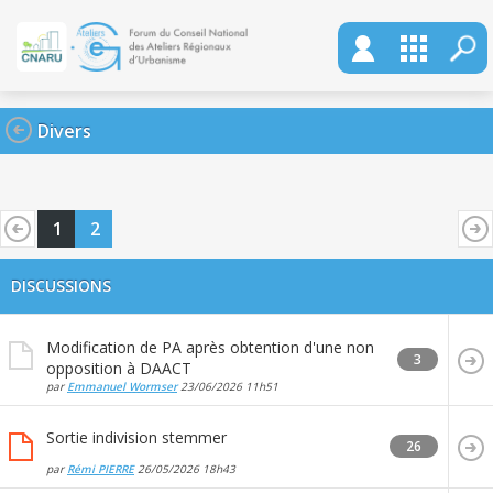
Divers
1
2
DISCUSSIONS
Modification de PA après obtention d'une non
3
opposition à DAACT
par
Emmanuel Wormser
23/06/2026
11h51
Sortie indivision stemmer
26
par
Rémi PIERRE
26/05/2026
18h43