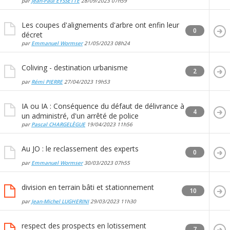
par
Jean-Paul EYSSETTE
28/09/2023
07h59
Les coupes d'alignements d'arbre ont enfin leur
0
décret
par
Emmanuel Wormser
21/05/2023
08h24
Coliving - destination urbanisme
2
par
Rémi PIERRE
27/04/2023
19h53
IA ou IA : Conséquence du défaut de délivrance à
4
un administré, d'un arrêté de police
par
Pascal CHARGELÈGUE
19/04/2023
11h56
Au JO : le reclassement des experts
0
par
Emmanuel Wormser
30/03/2023
07h55
division en terrain bâti et stationnement
10
par
Jean-Michel LUGHERINI
29/03/2023
11h30
respect des prospects en lotissement
7