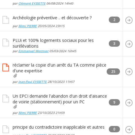
par
Clément EYSSETTE
06/08/2024
14h40
Archéologie préventive .. et découverte ?
2
par
Rémi PIERRE
20/05/2024
23h15
PLUi et 100% logements sociaux pour les
3
surélévations
par
Emmanuel Wormser
05/03/2024
16h45
réclamer la copie d'un arrêt du TA comme pièce
d'une expertise
25
par
Jean-Paul EYSSETTE
28/10/2023
11h57
Un EPCI demande l'abandon d'un droit d'aisance
de voirie (stationnement) pour un PC
9
par
Rémi PIERRE
23/10/2023
21h59
principe du contradictoire inapplicable et autres
0