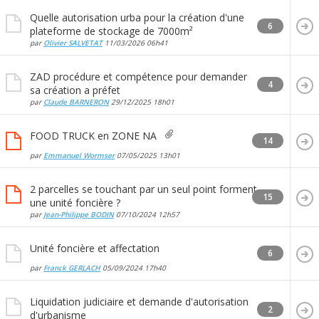
Quelle autorisation urba pour la création d'une
6
plateforme de stockage de 7000m²
par
Olivier SALVETAT
11/03/2026
06h41
ZAD procédure et compétence pour demander
4
sa création a préfet
par
Claude BARNERON
29/12/2025
18h01
FOOD TRUCK en ZONE NA
14
par
Emmanuel Wormser
07/05/2025
13h01
2 parcelles se touchant par un seul point forment
15
une unité foncière ?
par
Jean-Philippe BODIN
07/10/2024
12h57
Unité foncière et affectation
6
par
Franck GERLACH
05/09/2024
17h40
Liquidation judiciaire et demande d'autorisation
2
d'urbanisme