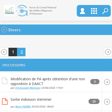
Divers
1
2
DISCUSSIONS
Modification de PA après obtention d'une non
3
opposition à DAACT
par
Emmanuel Wormser
23/06/2026
11h51
Sortie indivision stemmer
26
par
Rémi PIERRE
26/05/2026
18h43