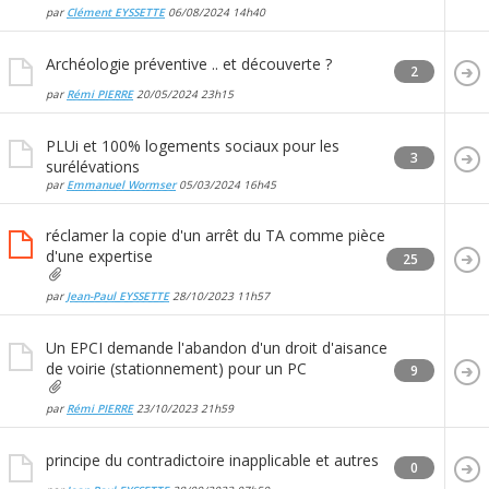
par
Clément EYSSETTE
06/08/2024
14h40
Archéologie préventive .. et découverte ?
2
par
Rémi PIERRE
20/05/2024
23h15
PLUi et 100% logements sociaux pour les
3
surélévations
par
Emmanuel Wormser
05/03/2024
16h45
réclamer la copie d'un arrêt du TA comme pièce
d'une expertise
25
par
Jean-Paul EYSSETTE
28/10/2023
11h57
Un EPCI demande l'abandon d'un droit d'aisance
de voirie (stationnement) pour un PC
9
par
Rémi PIERRE
23/10/2023
21h59
principe du contradictoire inapplicable et autres
0