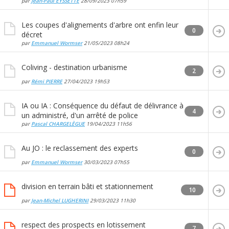
par
Jean-Paul EYSSETTE
28/09/2023
07h59
Les coupes d'alignements d'arbre ont enfin leur
0
décret
par
Emmanuel Wormser
21/05/2023
08h24
Coliving - destination urbanisme
2
par
Rémi PIERRE
27/04/2023
19h53
IA ou IA : Conséquence du défaut de délivrance à
4
un administré, d'un arrêté de police
par
Pascal CHARGELÈGUE
19/04/2023
11h56
Au JO : le reclassement des experts
0
par
Emmanuel Wormser
30/03/2023
07h55
division en terrain bâti et stationnement
10
par
Jean-Michel LUGHERINI
29/03/2023
11h30
respect des prospects en lotissement
7