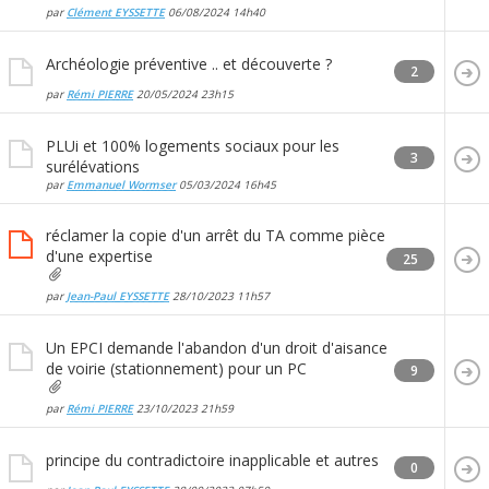
par
Clément EYSSETTE
06/08/2024
14h40
Archéologie préventive .. et découverte ?
2
par
Rémi PIERRE
20/05/2024
23h15
PLUi et 100% logements sociaux pour les
3
surélévations
par
Emmanuel Wormser
05/03/2024
16h45
réclamer la copie d'un arrêt du TA comme pièce
d'une expertise
25
par
Jean-Paul EYSSETTE
28/10/2023
11h57
Un EPCI demande l'abandon d'un droit d'aisance
de voirie (stationnement) pour un PC
9
par
Rémi PIERRE
23/10/2023
21h59
principe du contradictoire inapplicable et autres
0