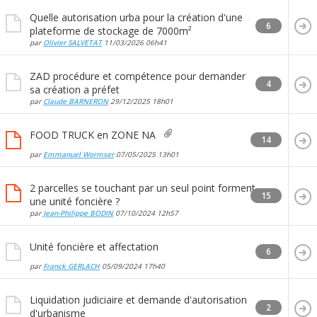
Quelle autorisation urba pour la création d'une
6
plateforme de stockage de 7000m²
par
Olivier SALVETAT
11/03/2026
06h41
ZAD procédure et compétence pour demander
4
sa création a préfet
par
Claude BARNERON
29/12/2025
18h01
FOOD TRUCK en ZONE NA
14
par
Emmanuel Wormser
07/05/2025
13h01
2 parcelles se touchant par un seul point forment
15
une unité foncière ?
par
Jean-Philippe BODIN
07/10/2024
12h57
Unité foncière et affectation
6
par
Franck GERLACH
05/09/2024
17h40
Liquidation judiciaire et demande d'autorisation
2
d'urbanisme