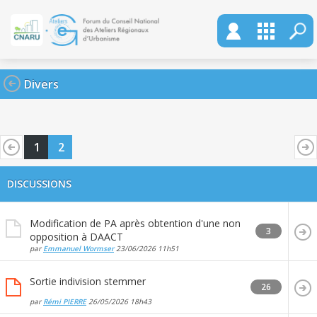
Divers
1
2
DISCUSSIONS
Modification de PA après obtention d'une non
3
opposition à DAACT
par
Emmanuel Wormser
23/06/2026
11h51
Sortie indivision stemmer
26
par
Rémi PIERRE
26/05/2026
18h43