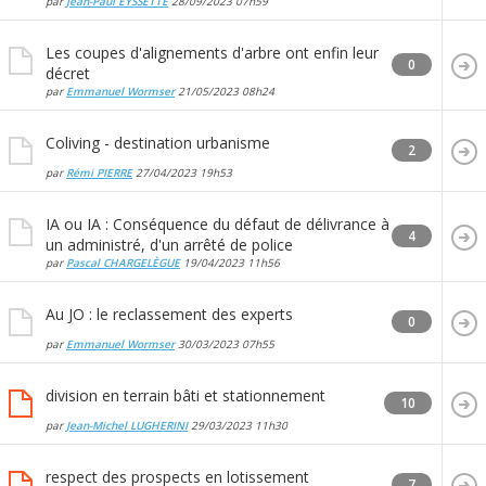
par
Jean-Paul EYSSETTE
28/09/2023
07h59
Les coupes d'alignements d'arbre ont enfin leur
0
décret
par
Emmanuel Wormser
21/05/2023
08h24
Coliving - destination urbanisme
2
par
Rémi PIERRE
27/04/2023
19h53
IA ou IA : Conséquence du défaut de délivrance à
4
un administré, d'un arrêté de police
par
Pascal CHARGELÈGUE
19/04/2023
11h56
Au JO : le reclassement des experts
0
par
Emmanuel Wormser
30/03/2023
07h55
division en terrain bâti et stationnement
10
par
Jean-Michel LUGHERINI
29/03/2023
11h30
respect des prospects en lotissement
7