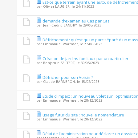
Est-ce que terrain ayant une auto. de défrichement 
par
Olivier LAUGIER
, le 24/11/2023
demande d'examen au Cas par Cas
par
Jean-Cedric LANDRY
, le 29/06/2023
Défrichement : qu'est qu'un parc séparé d'un massi
par
Emmanuel Wormser
, le 27/06/2023
Création de jardins famliaux par un particulier
par
Benjamin SEIFFERT
, le 30/05/2023
Défricher pour son Voisin ?
par
Claude BARNERON
, le 15/02/2023
Etude d'impact : un nouveau volet sur l'optimisatio
par
Emmanuel Wormser
, le 28/12/2022
usage futur du site : nouvelle nomenclature
par
Emmanuel Wormser
, le 20/12/2022
Délai de l'administration pour déclarer un dossier 