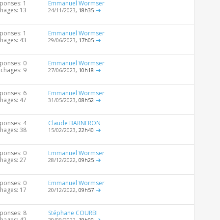
ponses: 1
Emmanuel Wormser
chages: 13
24/11/2023,
18h35
ponses: 1
Emmanuel Wormser
chages: 43
29/06/2023,
17h05
ponses: 0
Emmanuel Wormser
ichages: 9
27/06/2023,
10h18
ponses: 6
Emmanuel Wormser
chages: 47
31/05/2023,
08h52
ponses: 4
Claude BARNERON
chages: 38
15/02/2023,
22h40
ponses: 0
Emmanuel Wormser
chages: 27
28/12/2022,
09h25
ponses: 0
Emmanuel Wormser
chages: 17
20/12/2022,
09h57
ponses: 8
Stéphane COURBI
chages: 42
20/09/2022,
19h00