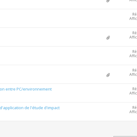
Ré
Affi
Ré
Affi
Ré
Affi
Ré
Affi
Ré
ation entre PC/environnement
Affi
Ré
d'application de l'étude d'impact
Affi