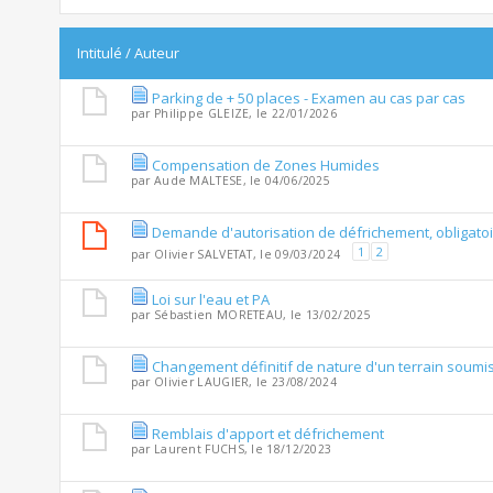
Intitulé
/
Auteur
Parking de + 50 places - Examen au cas par cas
par
Philippe GLEIZE
, le 22/01/2026
Compensation de Zones Humides
par
Aude MALTESE
, le 04/06/2025
Demande d'autorisation de défrichement, obligatoi
1
2
par
Olivier SALVETAT
, le 09/03/2024
Loi sur l'eau et PA
par
Sébastien MORETEAU
, le 13/02/2025
Changement définitif de nature d'un terrain soumi
par
Olivier LAUGIER
, le 23/08/2024
Remblais d'apport et défrichement
par
Laurent FUCHS
, le 18/12/2023