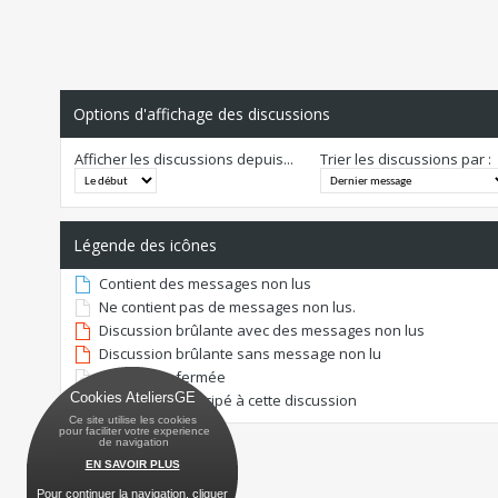
Options d'affichage des discussions
Afficher les discussions depuis...
Trier les discussions par :
Légende des icônes
Contient des messages non lus
Ne contient pas de messages non lus.
Discussion brûlante avec des messages non lus
Discussion brûlante sans message non lu
Discussion fermée
Cookies AteliersGE
Vous avez participé à cette discussion
Ce site utilise les cookies
 pour faciliter votre experience
 de navigation
EN SAVOIR PLUS
Pour continuer la navigation, cliquer