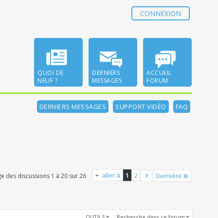
CONNEXION
QUOI DE
DERNIERS
ACCUEIL
NEUF ?
MESSAGES
FORUM
DERNIERS MESSAGES
SUPPORT VIDÉO
FAQ
aller à
1
2
Dernière
ge des discussions 1 à 20 sur 26
OUTILS
Recherche dans ce forum