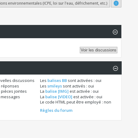
ions environnementales (ICPE, loi sur l'eau, défrichement, etc.)
↑
velles discussions
Les
balises BB
sont activées :
oui
 réponses
Les
smileys
sont activés :
oui
pièces jointes
La
balise [IMG]
est activée :
oui
s messages
La
balise [VIDEO]
est activée :
oui
Le code HTML peut être employé :
non
Règles du forum