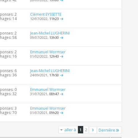
ponses: 2
Clément EYSSETTE
chages: 14
12/07/2022,
11h23
ponses: 2
Jean-Michel LUGHERINI
chages: 58
09/07/2022,
13h30
ponses: 2
Emmanuel Wormser
chages: 16
01/02/2022,
12h43
ponses: 6
Jean-Michel LUGHERINI
chages: 36
24/09/2021,
17h50
ponses: 0
Emmanuel Wormser
chages: 32
31/07/2021,
08h47
ponses: 3
Emmanuel Wormser
chages: 70
01/07/2021,
09h20
aller à
1
2
Dernière