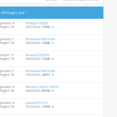
/
Affichages
par
ponses: 4
Philippe GLEIZE
chages: 24
22/01/2026,
17h09
ponses: 1
Emmanuel Wormser
chages: 20
04/06/2025,
12h48
onses: 11
Arnaud DELEVAL
chages: 73
18/02/2025,
11h28
ponses: 5
Emmanuel Wormser
chages: 30
15/02/2025,
18h37
ponses: 9
Mansour KADA-YAHYA
chages: 44
04/09/2024,
09h56
ponses: 4
Laurent FUCHS
chages: 26
19/12/2023,
11h44