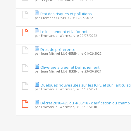
par
Stéphane COURBI
, le 19/09/2022
Etat des risques et pollutions
par
Clément EYSSETTE
, le 12/07/2022
Le lotissement et la fourmi
par
Emmanuel Wormser
, le 09/07/2022
Droit de préférence
par
Jean-Michel LUGHERINI
, le 01/02/2022
Oliveraie a créer et Defrichement
par
Jean-Michel LUGHERINI
, le 23/09/2021
Quelques nouveautés sur les ICPE et sur l'articul
par
Emmanuel Wormser
, le 31/07/2021
Décret 2018-435 du 4/06/18 - clarification du champ 
par
Emmanuel Wormser
, le 05/06/2018