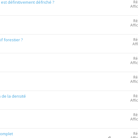
Ré
est définitivement défriché ?
Affi
Ré
Affi
Ré
f forestier ?
Aff
Ré
Affi
Ré
Affi
Ré
n de la densité
Affi
Ré
Affi
Ré
complet
Affi