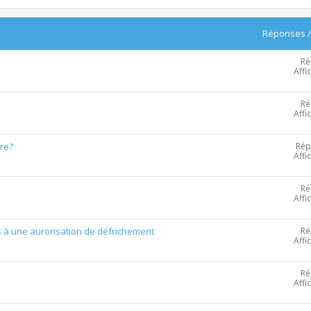
Réponses
Ré
Affi
Ré
Affi
Rép
re?
Affi
Ré
Affi
Ré
s à une aurorisation de défrichement
Affi
Ré
Affi