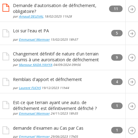
Demande d'autorisation de défrichement,
11
obligatoire?
par
Arnaud DELEVAL
18/02/2025
11h28
Loi sur l'eau et PA
5
par
Emmanuel Wormser
15/02/2025
18h37
Changement définitif de nature d'un terrain
9
soumis à une aurorisation de défrichement
par
Mansour KADA-YAHYA
04/09/2024
09h56
Remblais d'apport et défrichement
4
par
Laurent FUCHS
19/12/2023
11h44
Est-ce que terrain ayant une auto. de
1
défrichement est définitivement défriché ?
par
Emmanuel Wormser
24/11/2023
18h35
demande d'examen au Cas par Cas
1
par
Emmanuel Wormser
29/06/2023
17h05