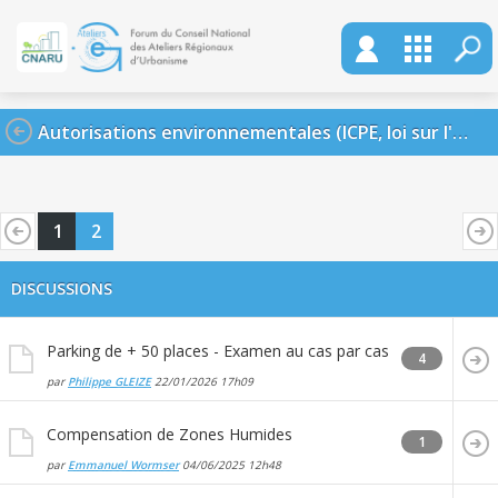
Autorisations environnementales (ICPE, loi sur l'eau, défrichement, etc.)
1
2
DISCUSSIONS
Parking de + 50 places - Examen au cas par cas
4
par
Philippe GLEIZE
22/01/2026
17h09
Compensation de Zones Humides
1
par
Emmanuel Wormser
04/06/2025
12h48