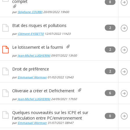
complet
8
par
Stéphane COURBI
20/09/2022
19h00
Etat des risques et pollutions
2
par
Clément EYSSETTE
12/07/2022
11h23
Le lotissement et la fourmi
2
par
Jean-Michel LUGHERINI
09/07/2022
13h30
Droit de préférence
2
par
Emmanuel Wormser
01/02/2022
12h43
Oliveraie a créer et Defrichement
6
par
Jean-Michel LUGHERINI
24/09/2021
17h50
Quelques nouveautés sur les ICPE et sur
0
l'articulation entre PC/environnement
par
Emmanuel Wormser
31/07/2021
08h47