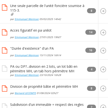
Une seule parcelle de l'unité foncière soumise à
115-3.
8
par
Emmanuel Wormser
05/02/2025
14h42
Acces figuratif en pa unilot
14
par
Emmanuel Wormser
27/01/2025
19h07
"Durée d'existence" d'un PA
16
par
Emmanuel Wormser
15/11/2024
16h14
PA ou DP?...division en 2 lots, un lot bâti en
4
périmètre MH, un tab hors périmètre MH
par
Emmanuel Wormser
23/10/2024
16h28
Division de propriété bâtie et périmètre MH
8
par
Bernard LECOMTE
01/08/2024
02h27
Subdivision d'un immeuble = respect des regles
2