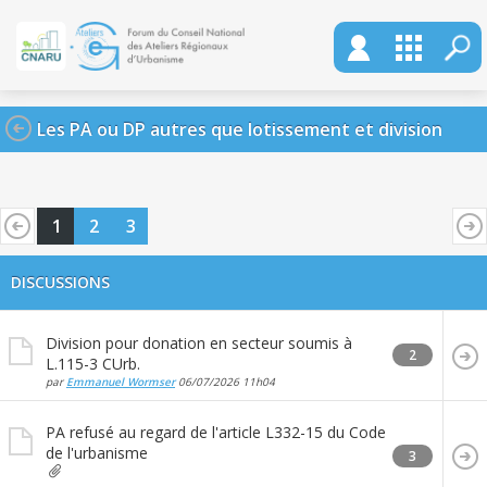
Les PA ou DP autres que lotissement et division
1
2
3
DISCUSSIONS
Division pour donation en secteur soumis à
2
L.115-3 CUrb.
par
Emmanuel Wormser
06/07/2026
11h04
PA refusé au regard de l'article L332-15 du Code
de l'urbanisme
3