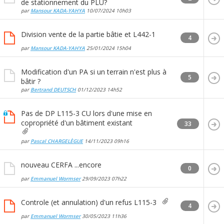
de stationnement du PLU?
par
Mansour KADA-YAHYA
10/07/2024
10h03
Division vente de la partie bâtie et L442-1
4
par
Mansour KADA-YAHYA
25/01/2024
15h04
Modification d'un PA si un terrain n'est plus à
5
bâtir ?
par
Bertrand DEUTSCH
01/12/2023
14h52
Pas de DP L115-3 CU lors d'une mise en
copropriété d'un bâtiment existant
33
par
Pascal CHARGELÈGUE
14/11/2023
09h16
nouveau CERFA ...encore
0
par
Emmanuel Wormser
29/09/2023
07h22
Controle (et annulation) d'un refus L115-3
4
par
Emmanuel Wormser
30/05/2023
11h36