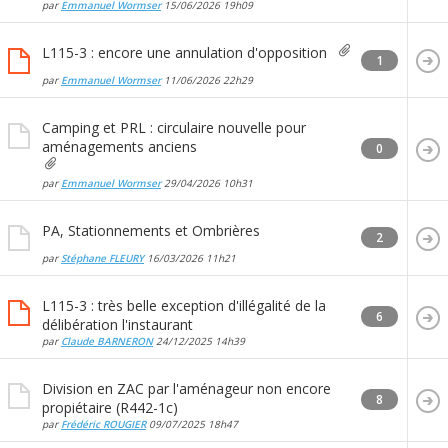
par
Emmanuel Wormser
15/06/2026
19h09
L115-3 : encore une annulation d'opposition
1
par
Emmanuel Wormser
11/06/2026
22h29
Camping et PRL : circulaire nouvelle pour
aménagements anciens
0
par
Emmanuel Wormser
29/04/2026
10h31
PA, Stationnements et Ombrières
2
par
Stéphane FLEURY
16/03/2026
11h21
L115-3 : très belle exception d'illégalité de la
6
délibération l'instaurant
par
Claude BARNERON
24/12/2025
14h39
Division en ZAC par l'aménageur non encore
8
propiétaire (R442-1c)
par
Frédéric ROUGIER
09/07/2025
18h47