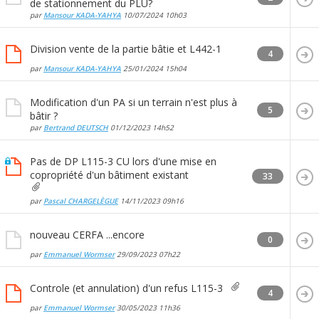
de stationnement du PLU?
par
Mansour KADA-YAHYA
10/07/2024
10h03
Division vente de la partie bâtie et L442-1
4
par
Mansour KADA-YAHYA
25/01/2024
15h04
Modification d'un PA si un terrain n'est plus à
5
bâtir ?
par
Bertrand DEUTSCH
01/12/2023
14h52
Pas de DP L115-3 CU lors d'une mise en
copropriété d'un bâtiment existant
33
par
Pascal CHARGELÈGUE
14/11/2023
09h16
nouveau CERFA ...encore
0
par
Emmanuel Wormser
29/09/2023
07h22
Controle (et annulation) d'un refus L115-3
4
par
Emmanuel Wormser
30/05/2023
11h36