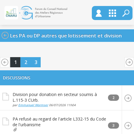
Les PA ou DP autres que lotissement et division
1
2
3
DISCUSSIONS
Division pour donation en secteur soumis à
2
L.115-3 CUrb.
par
Emmanuel Wormser
06/07/2026
11h04
PA refusé au regard de l'article L332-15 du Code
de l'urbanisme
3