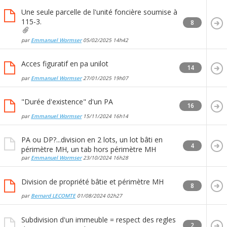
Une seule parcelle de l'unité foncière soumise à
115-3.
8
par
Emmanuel Wormser
05/02/2025
14h42
Acces figuratif en pa unilot
14
par
Emmanuel Wormser
27/01/2025
19h07
"Durée d'existence" d'un PA
16
par
Emmanuel Wormser
15/11/2024
16h14
PA ou DP?...division en 2 lots, un lot bâti en
4
périmètre MH, un tab hors périmètre MH
par
Emmanuel Wormser
23/10/2024
16h28
Division de propriété bâtie et périmètre MH
8
par
Bernard LECOMTE
01/08/2024
02h27
Subdivision d'un immeuble = respect des regles
2