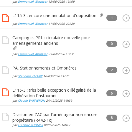
par
Emmanuel Wormser
15/06/2026
19h09
L115-3 : encore une annulation d'opposition
1
par
Emmanuel Wormser
11/06/2026
22h29
Camping et PRL : circulaire nouvelle pour
aménagements anciens
0
par
Emmanuel Wormser
29/04/2026
10h31
PA, Stationnements et Ombrières
2
par
Stéphane FLEURY
16/03/2026
11h21
L115-3 : très belle exception d'illégalité de la
6
délibération l'instaurant
par
Claude BARNERON
24/12/2025
14h39
Division en ZAC par l'aménageur non encore
8
propiétaire (R442-1c)
par
Frédéric ROUGIER
09/07/2025
18h47