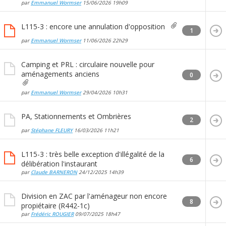
par
Emmanuel Wormser
15/06/2026
19h09
L115-3 : encore une annulation d'opposition
1
par
Emmanuel Wormser
11/06/2026
22h29
Camping et PRL : circulaire nouvelle pour
aménagements anciens
0
par
Emmanuel Wormser
29/04/2026
10h31
PA, Stationnements et Ombrières
2
par
Stéphane FLEURY
16/03/2026
11h21
L115-3 : très belle exception d'illégalité de la
6
délibération l'instaurant
par
Claude BARNERON
24/12/2025
14h39
Division en ZAC par l'aménageur non encore
8
propiétaire (R442-1c)
par
Frédéric ROUGIER
09/07/2025
18h47