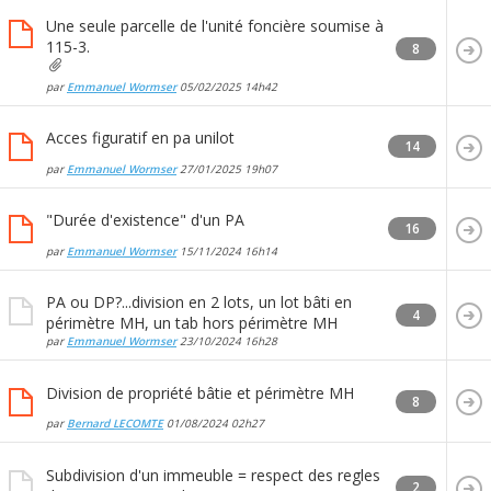
Une seule parcelle de l'unité foncière soumise à
115-3.
8
par
Emmanuel Wormser
05/02/2025
14h42
Acces figuratif en pa unilot
14
par
Emmanuel Wormser
27/01/2025
19h07
"Durée d'existence" d'un PA
16
par
Emmanuel Wormser
15/11/2024
16h14
PA ou DP?...division en 2 lots, un lot bâti en
4
périmètre MH, un tab hors périmètre MH
par
Emmanuel Wormser
23/10/2024
16h28
Division de propriété bâtie et périmètre MH
8
par
Bernard LECOMTE
01/08/2024
02h27
Subdivision d'un immeuble = respect des regles
2