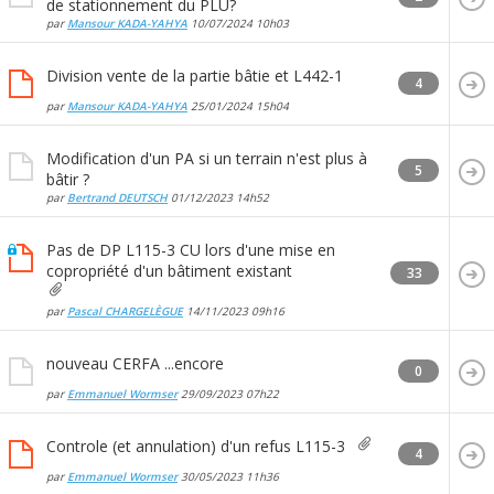
de stationnement du PLU?
par
Mansour KADA-YAHYA
10/07/2024
10h03
Division vente de la partie bâtie et L442-1
4
par
Mansour KADA-YAHYA
25/01/2024
15h04
Modification d'un PA si un terrain n'est plus à
5
bâtir ?
par
Bertrand DEUTSCH
01/12/2023
14h52
Pas de DP L115-3 CU lors d'une mise en
copropriété d'un bâtiment existant
33
par
Pascal CHARGELÈGUE
14/11/2023
09h16
nouveau CERFA ...encore
0
par
Emmanuel Wormser
29/09/2023
07h22
Controle (et annulation) d'un refus L115-3
4
par
Emmanuel Wormser
30/05/2023
11h36