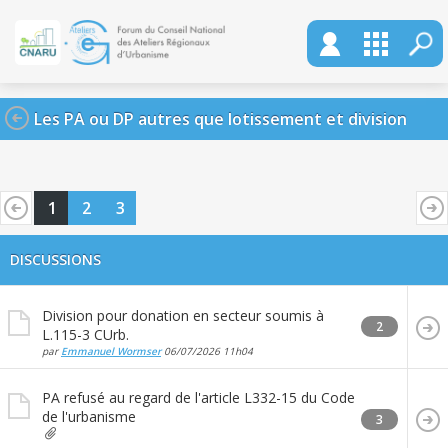
Les PA ou DP autres que lotissement et division
1
2
3
DISCUSSIONS
Division pour donation en secteur soumis à
2
L.115-3 CUrb.
par
Emmanuel Wormser
06/07/2026
11h04
PA refusé au regard de l'article L332-15 du Code
de l'urbanisme
3