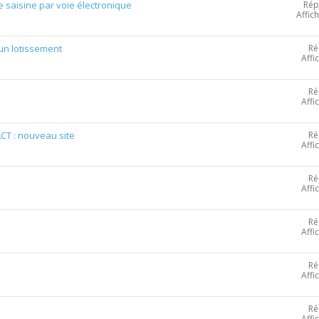
Rép
de saisine par voie électronique
Affic
Ré
'un lotissement
Affi
Ré
Affi
Ré
CT : nouveau site
Affi
Ré
Affi
Ré
Affi
Ré
Affi
Ré
Affi