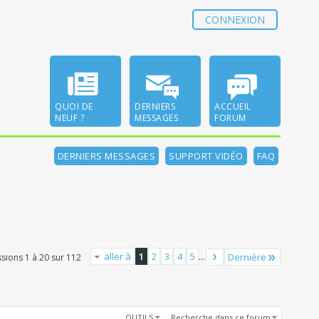
CONNEXION
QUOI DE
DERNIERS
ACCUEIL
NEUF ?
MESSAGES
FORUM
DERNIERS MESSAGES
SUPPORT VIDÉO
FAQ
aller à
1
2
3
4
5
...
Dernière
ssions 1 à 20 sur 112
OUTILS
Recherche dans ce forum