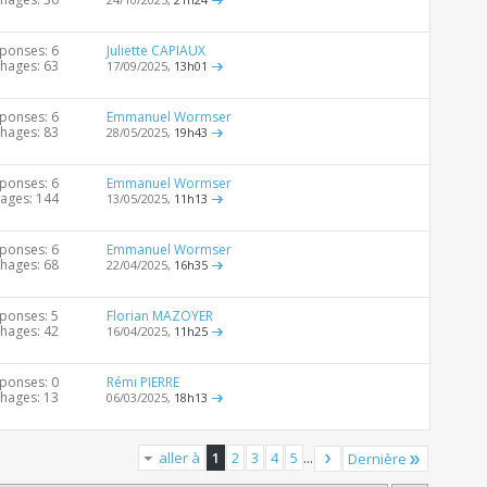
ponses: 6
Juliette CAPIAUX
chages: 63
17/09/2025,
13h01
ponses: 6
Emmanuel Wormser
chages: 83
28/05/2025,
19h43
ponses: 6
Emmanuel Wormser
hages: 144
13/05/2025,
11h13
ponses: 6
Emmanuel Wormser
chages: 68
22/04/2025,
16h35
ponses: 5
Florian MAZOYER
chages: 42
16/04/2025,
11h25
ponses: 0
Rémi PIERRE
chages: 13
06/03/2025,
18h13
aller à
1
2
3
4
5
...
Dernière