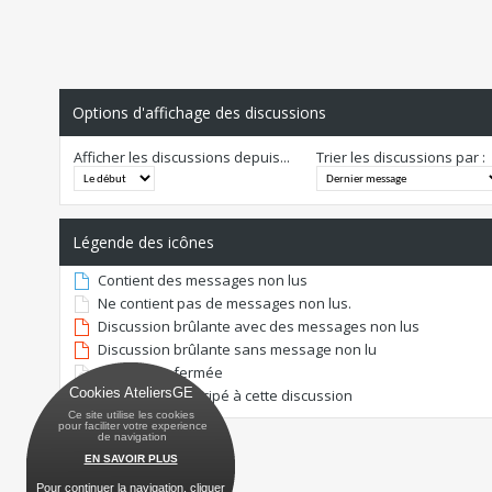
Options d'affichage des discussions
Afficher les discussions depuis...
Trier les discussions par :
Légende des icônes
Contient des messages non lus
Ne contient pas de messages non lus.
Discussion brûlante avec des messages non lus
Discussion brûlante sans message non lu
Discussion fermée
Cookies AteliersGE
Vous avez participé à cette discussion
Ce site utilise les cookies
 pour faciliter votre experience
 de navigation
EN SAVOIR PLUS
Pour continuer la navigation, cliquer