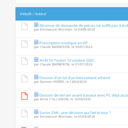
Intitulé
/
Auteur
Absence de demande de pièces ne suffit pas à évit
par
Emmanuel Wormser
, le 04/08/2026
Prescription exotique en DP
par
Claude BARNERON
, le 06/07/2026
Arrêt TA Toulon 10 octobre 2025
par
Claude BARNERON
, le 01/07/2026
Division d'un lot d'un lotissement achevé
par
Damien PIERRE
, le 16/06/2026
Division de terrain avant travaux avec PC déjà accor
par
Anne COLLIGNON
, le 13/06/2025
Sursis ZAN : une décision qui fait le tour ?
par
Emmanuel Wormser
, le 05/04/2026