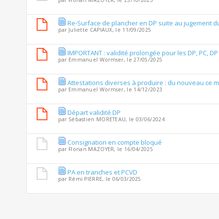
par
Florian MAZOYER
, le 23/10/2025
Re-Surface de plancher en DP suite au jugement du
par
Juliette CAPIAUX
, le 11/09/2025
IMPORTANT : validité prolongée pour les DP, PC, D
par
Emmanuel Wormser
, le 27/05/2025
Attestations diverses à produire : du nouveau ce m
par
Emmanuel Wormser
, le 14/12/2023
Départ validité DP
par
Sébastien MORETEAU
, le 03/06/2024
Consignation en compte bloqué
par
Florian MAZOYER
, le 16/04/2025
PA en tranches et PCVD
par
Rémi PIERRE
, le 06/03/2025