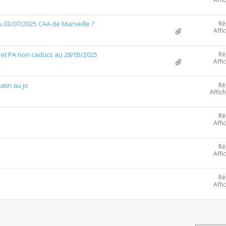
Ré
 03/07/2025 CAA de Marseille ?
Affi
Ré
P et PA non caducs au 28/05/2025
Affi
Ré
atin au jo
Affic
Ré
Affi
Ré
Affi
Ré
Affi