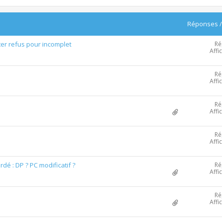
Réponses
Ré
er refus pour incomplet
Affi
Ré
Affi
Ré
Affi
Ré
Affi
Ré
dé : DP ? PC modificatif ?
Affi
Ré
Affi