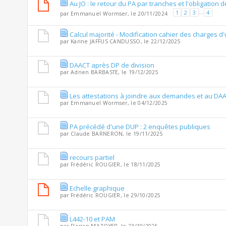
Au JO : le retour du PA par tranches et l'obligation 
1
2
3
...
4
par
Emmanuel Wormser
, le 20/11/2024
Calcul majorité - Modification cahier des charges d
par
Karine JAFFUS CANDUSSO
, le 22/12/2025
DAACT après DP de division
par
Adrien BARBASTE
, le 19/12/2025
Les attestations à joindre aux demandes et au DAA
par
Emmanuel Wormser
, le 04/12/2025
PA précédé d'une DUP : 2 enquêtes publiques
par
Claude BARNERON
, le 19/11/2025
recours partiel
par
Frédéric ROUGIER
, le 18/11/2025
Echelle graphique
par
Frédéric ROUGIER
, le 29/10/2025
L442-10 et PAM