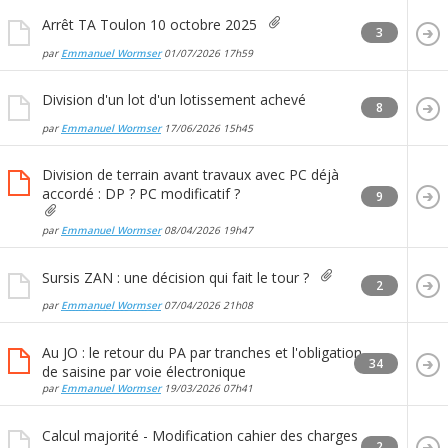
Arrêt TA Toulon 10 octobre 2025
3
par
Emmanuel Wormser
01/07/2026
17h59
Division d'un lot d'un lotissement achevé
8
par
Emmanuel Wormser
17/06/2026
15h45
Division de terrain avant travaux avec PC déjà
accordé : DP ? PC modificatif ?
9
par
Emmanuel Wormser
08/04/2026
19h47
Sursis ZAN : une décision qui fait le tour ?
2
par
Emmanuel Wormser
07/04/2026
21h08
Au JO : le retour du PA par tranches et l'obligation
34
de saisine par voie électronique
par
Emmanuel Wormser
19/03/2026
07h41
Calcul majorité - Modification cahier des charges
2