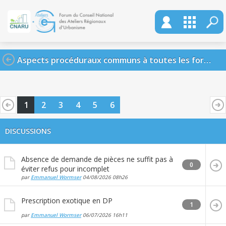
Aspects procéduraux communs à toutes les formalités d'urbanisme
1
2
3
4
5
6
DISCUSSIONS
Absence de demande de pièces ne suffit pas à
0
éviter refus pour incomplet
par
Emmanuel Wormser
04/08/2026
08h26
Prescription exotique en DP
1
par
Emmanuel Wormser
06/07/2026
16h11