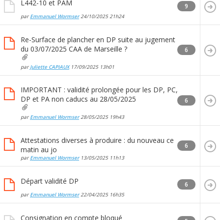
L442-10 et PAM
9
par
Emmanuel Wormser
24/10/2025
21h24
Re-Surface de plancher en DP suite au jugement
du 03/07/2025 CAA de Marseille ?
6
par
Juliette CAPIAUX
17/09/2025
13h01
IMPORTANT : validité prolongée pour les DP, PC,
DP et PA non caducs au 28/05/2025
6
par
Emmanuel Wormser
28/05/2025
19h43
Attestations diverses à produire : du nouveau ce
6
matin au jo
par
Emmanuel Wormser
13/05/2025
11h13
Départ validité DP
6
par
Emmanuel Wormser
22/04/2025
16h35
Consignation en compte bloqué