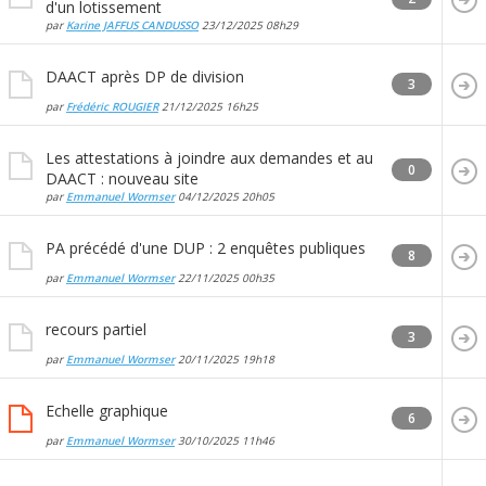
d'un lotissement
par
Karine JAFFUS CANDUSSO
23/12/2025
08h29
DAACT après DP de division
3
par
Frédéric ROUGIER
21/12/2025
16h25
Les attestations à joindre aux demandes et au
0
DAACT : nouveau site
par
Emmanuel Wormser
04/12/2025
20h05
PA précédé d'une DUP : 2 enquêtes publiques
8
par
Emmanuel Wormser
22/11/2025
00h35
recours partiel
3
par
Emmanuel Wormser
20/11/2025
19h18
Echelle graphique
6
par
Emmanuel Wormser
30/10/2025
11h46