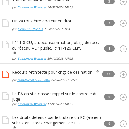
3
par
Emmanuel Wormser
24/09/2024
14h59
On va tous être docteur en droit
3
par
Clément EYSSETTE
17/01/2024
11h54
R111-8 CU, autoconsommation, oblig. de racc.
au réseau AEP public, R111-126 CEnv
1
par
Emmanuel Wormser
26/10/2023
13h25
Recours Architecte pour chgt de desination
44
par
Jean-Michel LUGHERINI
27/06/2023
18h50
Le PA en site classé : rappel sur le controle du
0
juge
par
Emmanuel Wormser
12/06/2023
10h57
Les droits détenus par le titulaire du PC (ancien)
subsistent après changement de PLU
0