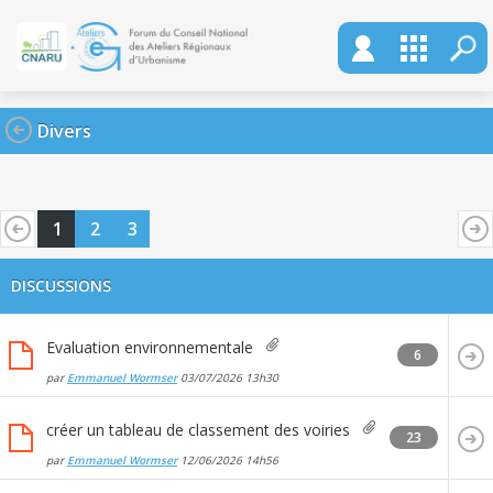
Divers
1
2
3
DISCUSSIONS
Evaluation environnementale
6
par
Emmanuel Wormser
03/07/2026
13h30
créer un tableau de classement des voiries
23
par
Emmanuel Wormser
12/06/2026
14h56