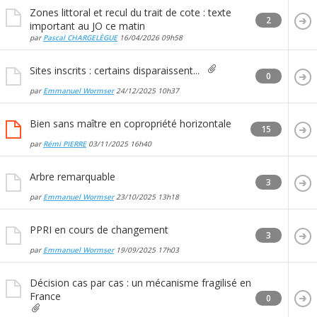
Zones littoral et recul du trait de cote : texte
2
important au JO ce matin
par
Pascal CHARGELÈGUE
16/04/2026
09h58
Sites inscrits : certains disparaissent...
0
par
Emmanuel Wormser
24/12/2025
10h37
Bien sans maître en copropriété horizontale
15
par
Rémi PIERRE
03/11/2025
16h40
Arbre remarquable
3
par
Emmanuel Wormser
23/10/2025
13h18
PPRI en cours de changement
3
par
Emmanuel Wormser
19/09/2025
17h03
Décision cas par cas : un mécanisme fragilisé en
France
0