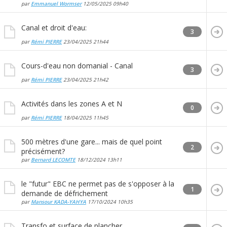
par
Emmanuel Wormser
12/05/2025
09h40
Canal et droit d'eau:
3
par
Rémi PIERRE
23/04/2025
21h44
Cours-d'eau non domanial - Canal
3
par
Rémi PIERRE
23/04/2025
21h42
Activités dans les zones A et N
0
par
Rémi PIERRE
18/04/2025
11h45
500 mètres d'une gare... mais de quel point
2
précisément?
par
Bernard LECOMTE
18/12/2024
13h11
le "futur" EBC ne permet pas de s'opposer à la
1
demande de défrichement
par
Mansour KADA-YAHYA
17/10/2024
10h35
Transfo et surface de plancher