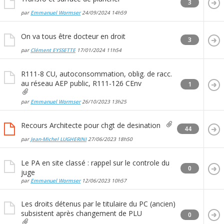
3
par
Emmanuel Wormser
24/09/2024
14h59
On va tous être docteur en droit
3
par
Clément EYSSETTE
17/01/2024
11h54
R111-8 CU, autoconsommation, oblig. de racc.
au réseau AEP public, R111-126 CEnv
1
par
Emmanuel Wormser
26/10/2023
13h25
Recours Architecte pour chgt de desination
44
par
Jean-Michel LUGHERINI
27/06/2023
18h50
Le PA en site classé : rappel sur le controle du
0
juge
par
Emmanuel Wormser
12/06/2023
10h57
Les droits détenus par le titulaire du PC (ancien)
subsistent après changement de PLU
0