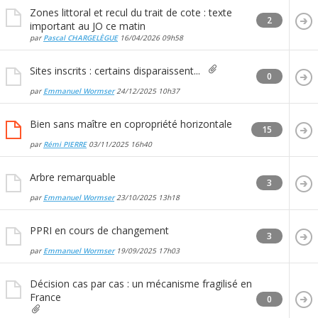
Zones littoral et recul du trait de cote : texte
2
important au JO ce matin
par
Pascal CHARGELÈGUE
16/04/2026
09h58
Sites inscrits : certains disparaissent...
0
par
Emmanuel Wormser
24/12/2025
10h37
Bien sans maître en copropriété horizontale
15
par
Rémi PIERRE
03/11/2025
16h40
Arbre remarquable
3
par
Emmanuel Wormser
23/10/2025
13h18
PPRI en cours de changement
3
par
Emmanuel Wormser
19/09/2025
17h03
Décision cas par cas : un mécanisme fragilisé en
France
0