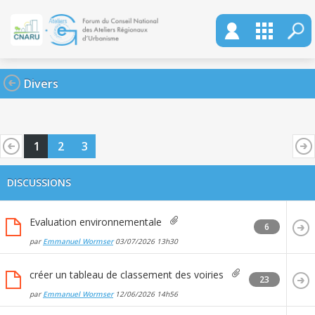
Divers
1
2
3
DISCUSSIONS
Evaluation environnementale
6
par
Emmanuel Wormser
03/07/2026
13h30
créer un tableau de classement des voiries
23
par
Emmanuel Wormser
12/06/2026
14h56