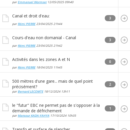
par
Emmanuel Wormser
12/05/2025
09h40
Canal et droit d'eau:
3
par
Rémi PIERRE
23/04/2025
21h44
Cours-d'eau non domanial - Canal
3
par
Rémi PIERRE
23/04/2025
21h42
Activités dans les zones A et N
0
par
Rémi PIERRE
18/04/2025
11h45
500 mètres d'une gare... mais de quel point
2
précisément?
par
Bernard LECOMTE
18/12/2024
13h11
le "futur" EBC ne permet pas de s'opposer à la
1
demande de défrichement
par
Mansour KADA-YAHYA
17/10/2024
10h35
Transfo et surface de plancher