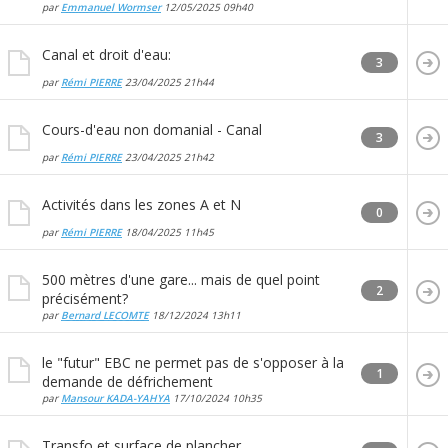
par
Emmanuel Wormser
12/05/2025
09h40
Canal et droit d'eau:
3
par
Rémi PIERRE
23/04/2025
21h44
Cours-d'eau non domanial - Canal
3
par
Rémi PIERRE
23/04/2025
21h42
Activités dans les zones A et N
0
par
Rémi PIERRE
18/04/2025
11h45
500 mètres d'une gare... mais de quel point
2
précisément?
par
Bernard LECOMTE
18/12/2024
13h11
le "futur" EBC ne permet pas de s'opposer à la
1
demande de défrichement
par
Mansour KADA-YAHYA
17/10/2024
10h35
Transfo et surface de plancher