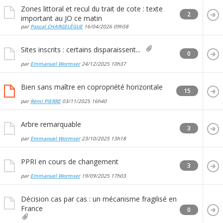
Zones littoral et recul du trait de cote : texte
2
important au JO ce matin
par
Pascal CHARGELÈGUE
16/04/2026
09h58
Sites inscrits : certains disparaissent...
0
par
Emmanuel Wormser
24/12/2025
10h37
Bien sans maître en copropriété horizontale
15
par
Rémi PIERRE
03/11/2025
16h40
Arbre remarquable
3
par
Emmanuel Wormser
23/10/2025
13h18
PPRI en cours de changement
3
par
Emmanuel Wormser
19/09/2025
17h03
Décision cas par cas : un mécanisme fragilisé en
France
0