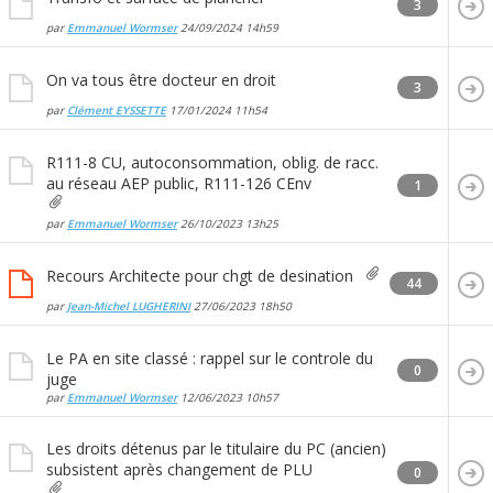
3
par
Emmanuel Wormser
24/09/2024
14h59
On va tous être docteur en droit
3
par
Clément EYSSETTE
17/01/2024
11h54
R111-8 CU, autoconsommation, oblig. de racc.
au réseau AEP public, R111-126 CEnv
1
par
Emmanuel Wormser
26/10/2023
13h25
Recours Architecte pour chgt de desination
44
par
Jean-Michel LUGHERINI
27/06/2023
18h50
Le PA en site classé : rappel sur le controle du
0
juge
par
Emmanuel Wormser
12/06/2023
10h57
Les droits détenus par le titulaire du PC (ancien)
subsistent après changement de PLU
0