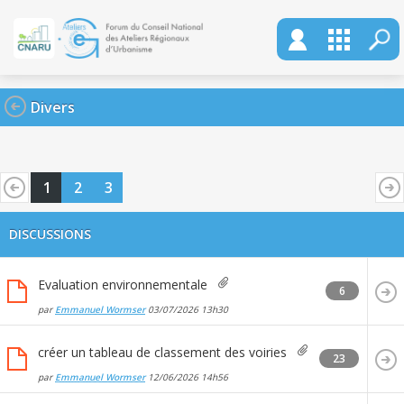
Divers
1
2
3
DISCUSSIONS
Evaluation environnementale
6
par
Emmanuel Wormser
03/07/2026
13h30
créer un tableau de classement des voiries
23
par
Emmanuel Wormser
12/06/2026
14h56