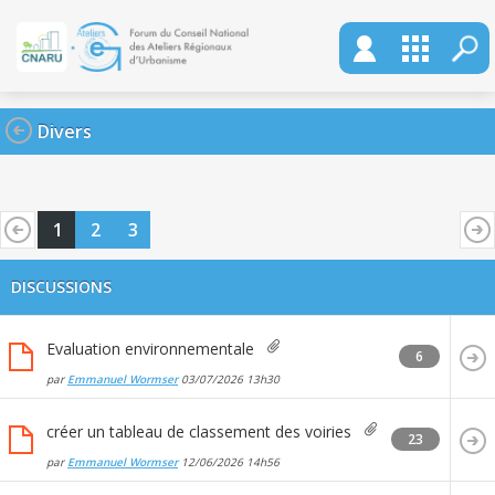
Divers
1
2
3
DISCUSSIONS
Evaluation environnementale
6
par
Emmanuel Wormser
03/07/2026
13h30
créer un tableau de classement des voiries
23
par
Emmanuel Wormser
12/06/2026
14h56