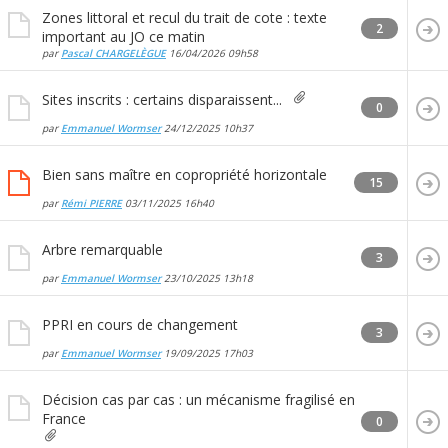
Zones littoral et recul du trait de cote : texte
2
important au JO ce matin
par
Pascal CHARGELÈGUE
16/04/2026
09h58
Sites inscrits : certains disparaissent...
0
par
Emmanuel Wormser
24/12/2025
10h37
Bien sans maître en copropriété horizontale
15
par
Rémi PIERRE
03/11/2025
16h40
Arbre remarquable
3
par
Emmanuel Wormser
23/10/2025
13h18
PPRI en cours de changement
3
par
Emmanuel Wormser
19/09/2025
17h03
Décision cas par cas : un mécanisme fragilisé en
France
0