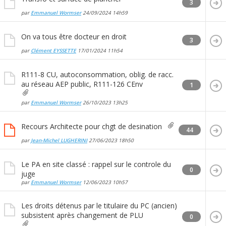
3
par
Emmanuel Wormser
24/09/2024
14h59
On va tous être docteur en droit
3
par
Clément EYSSETTE
17/01/2024
11h54
R111-8 CU, autoconsommation, oblig. de racc.
au réseau AEP public, R111-126 CEnv
1
par
Emmanuel Wormser
26/10/2023
13h25
Recours Architecte pour chgt de desination
44
par
Jean-Michel LUGHERINI
27/06/2023
18h50
Le PA en site classé : rappel sur le controle du
0
juge
par
Emmanuel Wormser
12/06/2023
10h57
Les droits détenus par le titulaire du PC (ancien)
subsistent après changement de PLU
0