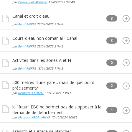
par
Emmanuel Wormser
12/05/2025
09h40
Canal et droit d'eau:
3
par
Rémi PIERRE
23/04/2025
21h44
Cours-d'eau non domanial - Canal
3
par
Rémi PIERRE
23/04/2025
21h42
Activités dans les zones A et N
0
par
Rémi PIERRE
18/04/2025
11h45
500 mètres d'une gare... mais de quel point
2
précisément?
par
Bernard LECOMTE
18/12/2024
13h11
le "futur" EBC ne permet pas de s'opposer à la
1
demande de défrichement
par
Mansour KADA-YAHYA
17/10/2024
10h35
Transfo et surface de plancher