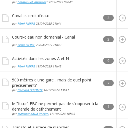
par
Emmanuel Wormser
12/05/2025
09h40
Canal et droit d'eau:
3
par
Rémi PIERRE
23/04/2025
21h44
Cours-d'eau non domanial - Canal
3
par
Rémi PIERRE
23/04/2025
21h42
Activités dans les zones A et N
0
par
Rémi PIERRE
18/04/2025
11h45
500 mètres d'une gare... mais de quel point
2
précisément?
par
Bernard LECOMTE
18/12/2024
13h11
le "futur" EBC ne permet pas de s'opposer à la
1
demande de défrichement
par
Mansour KADA-YAHYA
17/10/2024
10h35
Transfo et surface de plancher