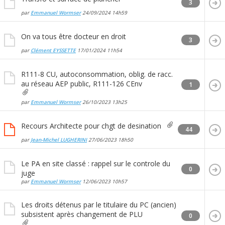
3
par
Emmanuel Wormser
24/09/2024
14h59
On va tous être docteur en droit
3
par
Clément EYSSETTE
17/01/2024
11h54
R111-8 CU, autoconsommation, oblig. de racc.
au réseau AEP public, R111-126 CEnv
1
par
Emmanuel Wormser
26/10/2023
13h25
Recours Architecte pour chgt de desination
44
par
Jean-Michel LUGHERINI
27/06/2023
18h50
Le PA en site classé : rappel sur le controle du
0
juge
par
Emmanuel Wormser
12/06/2023
10h57
Les droits détenus par le titulaire du PC (ancien)
subsistent après changement de PLU
0