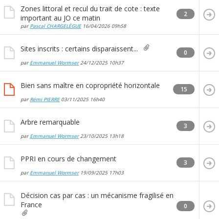
Zones littoral et recul du trait de cote : texte
2
important au JO ce matin
par
Pascal CHARGELÈGUE
16/04/2026
09h58
Sites inscrits : certains disparaissent...
0
par
Emmanuel Wormser
24/12/2025
10h37
Bien sans maître en copropriété horizontale
15
par
Rémi PIERRE
03/11/2025
16h40
Arbre remarquable
3
par
Emmanuel Wormser
23/10/2025
13h18
PPRI en cours de changement
3
par
Emmanuel Wormser
19/09/2025
17h03
Décision cas par cas : un mécanisme fragilisé en
France
0