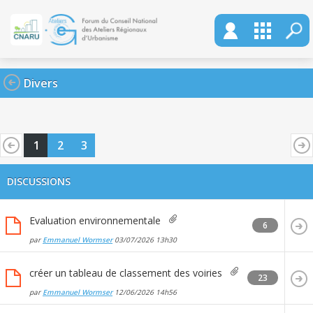
Divers
1
2
3
DISCUSSIONS
Evaluation environnementale
6
par
Emmanuel Wormser
03/07/2026
13h30
créer un tableau de classement des voiries
23
par
Emmanuel Wormser
12/06/2026
14h56