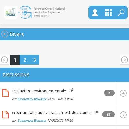
Divers
1
2
3
DISCUSSIONS
Evaluation environnementale
6
par
Emmanuel Wormser
03/07/2026
13h30
créer un tableau de classement des voiries
23
par
Emmanuel Wormser
12/06/2026
14h56