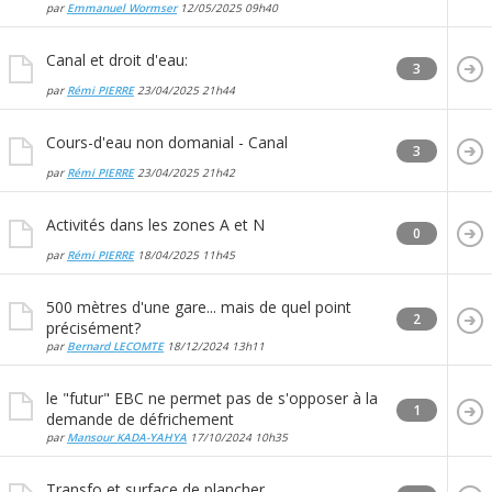
par
Emmanuel Wormser
12/05/2025
09h40
Canal et droit d'eau:
3
par
Rémi PIERRE
23/04/2025
21h44
Cours-d'eau non domanial - Canal
3
par
Rémi PIERRE
23/04/2025
21h42
Activités dans les zones A et N
0
par
Rémi PIERRE
18/04/2025
11h45
500 mètres d'une gare... mais de quel point
2
précisément?
par
Bernard LECOMTE
18/12/2024
13h11
le "futur" EBC ne permet pas de s'opposer à la
1
demande de défrichement
par
Mansour KADA-YAHYA
17/10/2024
10h35
Transfo et surface de plancher