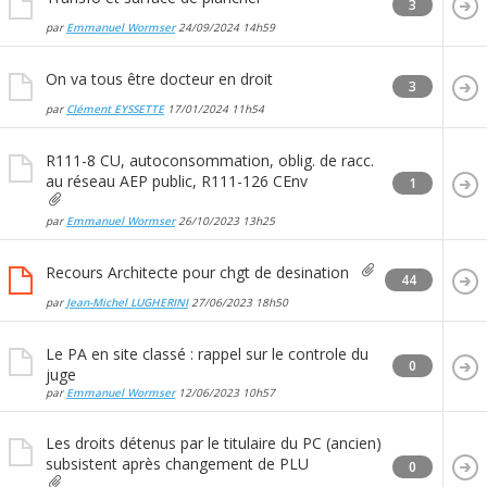
3
par
Emmanuel Wormser
24/09/2024
14h59
On va tous être docteur en droit
3
par
Clément EYSSETTE
17/01/2024
11h54
R111-8 CU, autoconsommation, oblig. de racc.
au réseau AEP public, R111-126 CEnv
1
par
Emmanuel Wormser
26/10/2023
13h25
Recours Architecte pour chgt de desination
44
par
Jean-Michel LUGHERINI
27/06/2023
18h50
Le PA en site classé : rappel sur le controle du
0
juge
par
Emmanuel Wormser
12/06/2023
10h57
Les droits détenus par le titulaire du PC (ancien)
subsistent après changement de PLU
0