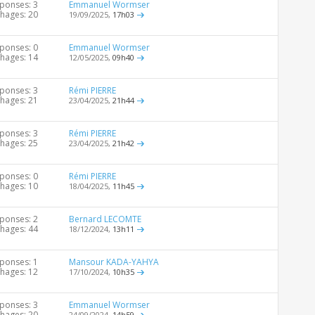
ponses: 3
Emmanuel Wormser
chages: 20
19/09/2025,
17h03
ponses: 0
Emmanuel Wormser
chages: 14
12/05/2025,
09h40
ponses: 3
Rémi PIERRE
chages: 21
23/04/2025,
21h44
ponses: 3
Rémi PIERRE
chages: 25
23/04/2025,
21h42
ponses: 0
Rémi PIERRE
chages: 10
18/04/2025,
11h45
ponses: 2
Bernard LECOMTE
chages: 44
18/12/2024,
13h11
ponses: 1
Mansour KADA-YAHYA
chages: 12
17/10/2024,
10h35
ponses: 3
Emmanuel Wormser
chages: 20
24/09/2024,
14h59