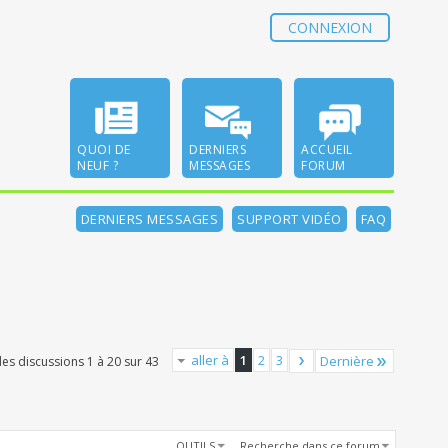
CONNEXION
QUOI DE
DERNIERS
ACCUEIL
NEUF ?
MESSAGES
FORUM
DERNIERS MESSAGES
SUPPORT VIDÉO
FAQ
aller à
1
2
3
Dernière
des discussions 1 à 20 sur 43
OUTILS
Recherche dans ce forum