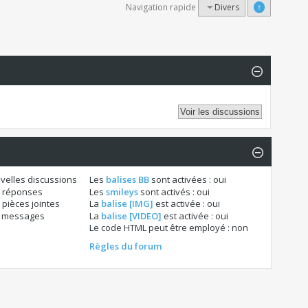
Navigation rapide
Divers
↑
velles discussions
Les
balises BB
sont activées :
oui
 réponses
Les
smileys
sont activés :
oui
pièces jointes
La
balise [IMG]
est activée :
oui
s messages
La
balise [VIDEO]
est activée :
oui
Le code HTML peut être employé :
non
Règles du forum