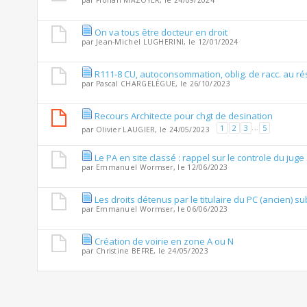
par
Florian MAZOYER
, le 24/09/2024
On va tous être docteur en droit
par
Jean-Michel LUGHERINI
, le 12/01/2024
R111-8 CU, autoconsommation, oblig. de racc. au ré
par
Pascal CHARGELÈGUE
, le 26/10/2023
Recours Architecte pour chgt de desination
1
2
3
...
5
par
Olivier LAUGIER
, le 24/05/2023
Le PA en site classé : rappel sur le controle du juge
par
Emmanuel Wormser
, le 12/06/2023
Les droits détenus par le titulaire du PC (ancien)
par
Emmanuel Wormser
, le 06/06/2023
Création de voirie en zone A ou N
par
Christine BEFRE
, le 24/05/2023