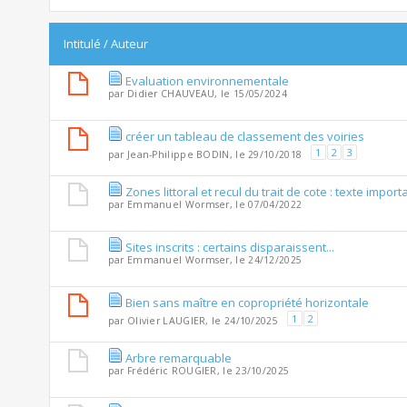
Intitulé
/
Auteur
Evaluation environnementale
par
Didier CHAUVEAU
, le 15/05/2024
créer un tableau de classement des voiries
1
2
3
par
Jean-Philippe BODIN
, le 29/10/2018
Zones littoral et recul du trait de cote : texte impor
par
Emmanuel Wormser
, le 07/04/2022
Sites inscrits : certains disparaissent...
par
Emmanuel Wormser
, le 24/12/2025
Bien sans maître en copropriété horizontale
1
2
par
Olivier LAUGIER
, le 24/10/2025
Arbre remarquable
par
Frédéric ROUGIER
, le 23/10/2025