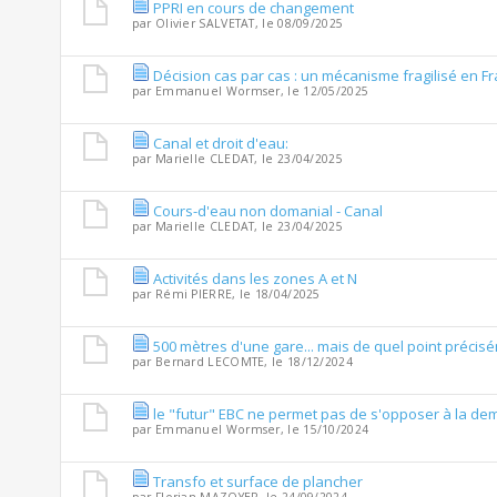
PPRI en cours de changement
par
Olivier SALVETAT
, le 08/09/2025
Décision cas par cas : un mécanisme fragilisé en F
par
Emmanuel Wormser
, le 12/05/2025
Canal et droit d'eau:
par
Marielle CLEDAT
, le 23/04/2025
Cours-d'eau non domanial - Canal
par
Marielle CLEDAT
, le 23/04/2025
Activités dans les zones A et N
par
Rémi PIERRE
, le 18/04/2025
500 mètres d'une gare... mais de quel point précis
par
Bernard LECOMTE
, le 18/12/2024
le "futur" EBC ne permet pas de s'opposer à la d
par
Emmanuel Wormser
, le 15/10/2024
Transfo et surface de plancher