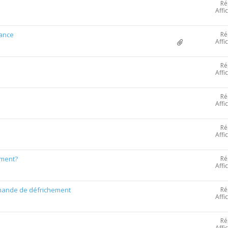
Ré
Affi
Ré
rance
Affi
Ré
Affi
Ré
Affi
Ré
Affi
Ré
ément?
Affi
Ré
emande de défrichement
Affi
Ré
Affi