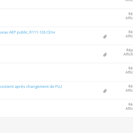
Ré
Affi
Ré
seau AEP public, R111-126 CEnv
Affi
Rép
Affic
Ré
Affi
Ré
 subsistent après changement de PLU
Affi
Ré
Affi