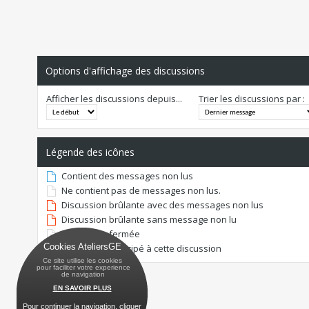
Options d'affichage des discussions
Afficher les discussions depuis...
Trier les discussions par :
Légende des icônes
Contient des messages non lus
Ne contient pas de messages non lus.
Discussion brûlante avec des messages non lus
Discussion brûlante sans message non lu
Discussion fermée
Cookies AteliersGE
Vous avez participé à cette discussion
Ce site utilise les cookies
 pour faciliter votre experience
 de navigation
EN SAVOIR PLUS
Pour continuer la navigation, cliquer