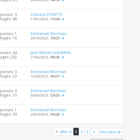
ponses: 3
Clément EYSSETTE
chages: 46
17/01/2024,
11h54
ponses: 1
Emmanuel Wormser
chages: 18
26/10/2023,
13h25
onses: 44
Jean-Michel LUGHERINI
hages: 292
27/06/2023,
18h50
ponses: 0
Emmanuel Wormser
chages: 23
12/06/2023,
10h57
ponses: 0
Emmanuel Wormser
chages: 10
06/06/2023,
12h35
ponses: 1
Emmanuel Wormser
chages: 39
24/05/2023,
10h28
aller à
1
2
3
Dernière