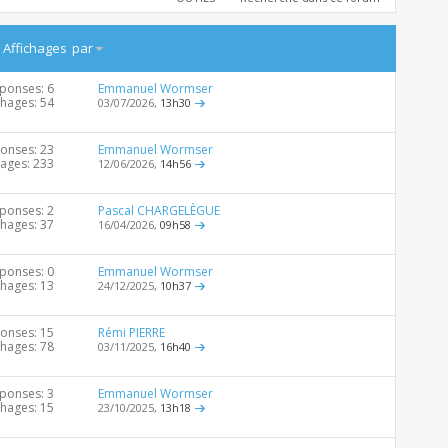
/
Affichages
par
ponses: 6
Emmanuel Wormser
chages: 54
03/07/2026,
13h30
onses: 23
Emmanuel Wormser
hages: 233
12/06/2026,
14h56
ponses: 2
Pascal CHARGELÈGUE
chages: 37
16/04/2026,
09h58
ponses: 0
Emmanuel Wormser
chages: 13
24/12/2025,
10h37
onses: 15
Rémi PIERRE
chages: 78
03/11/2025,
16h40
ponses: 3
Emmanuel Wormser
chages: 15
23/10/2025,
13h18