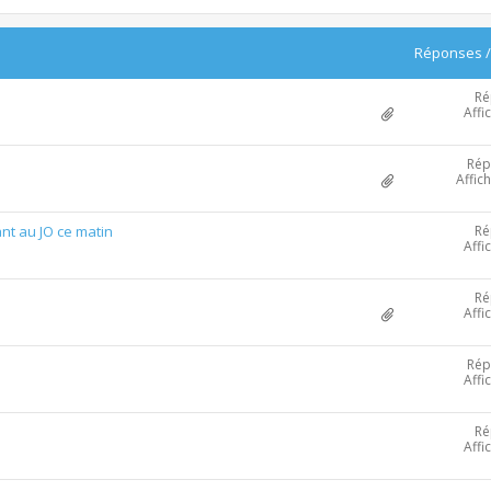
Réponses
Ré
Affi
Rép
Affic
Ré
tant au JO ce matin
Affi
Ré
Affi
Rép
Affi
Ré
Affi