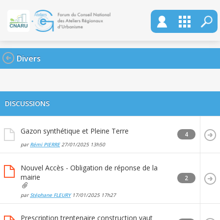
Divers
DISCUSSIONS
Gazon synthétique et Pleine Terre
4
par
Rémi PIERRE
27/01/2025
13h50
Nouvel Accès - Obligation de réponse de la
mairie
2
par
Stéphane FLEURY
17/01/2025
17h27
Prescription trentenaire construction vaut