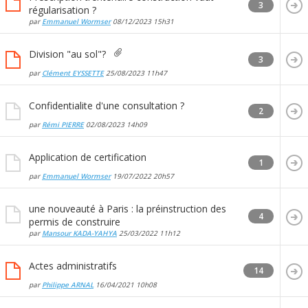
3
régularisation ?
par
Emmanuel Wormser
08/12/2023
15h31
Division "au sol"?
3
par
Clément EYSSETTE
25/08/2023
11h47
Confidentialite d'une consultation ?
2
par
Rémi PIERRE
02/08/2023
14h09
Application de certification
1
par
Emmanuel Wormser
19/07/2022
20h57
une nouveauté à Paris : la préinstruction des
4
permis de construire
par
Mansour KADA-YAHYA
25/03/2022
11h12
Actes administratifs
14
par
Philippe ARNAL
16/04/2021
10h08