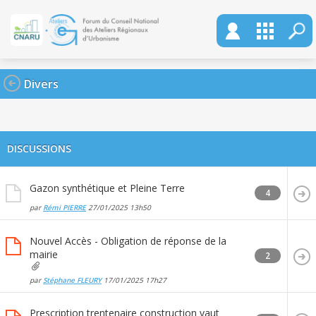
Divers
DISCUSSIONS
Gazon synthétique et Pleine Terre
4
par
Rémi PIERRE
27/01/2025
13h50
Nouvel Accès - Obligation de réponse de la
mairie
2
par
Stéphane FLEURY
17/01/2025
17h27
Prescription trentenaire construction vaut