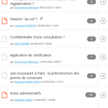
3
régularisation ?
par
Emmanuel Wormser
08/12/2023
15h31
Division "au sol"?
3
par
Clément EYSSETTE
25/08/2023
11h47
Confidentialite d'une consultation ?
2
par
Rémi PIERRE
02/08/2023
14h09
Application de certification
1
par
Emmanuel Wormser
19/07/2022
20h57
une nouveauté à Paris : la préinstruction des
4
permis de construire
par
Mansour KADA-YAHYA
25/03/2022
11h12
Actes administratifs
14
par
Philippe ARNAL
16/04/2021
10h08