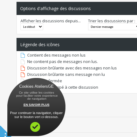
Options d'affichage des discussions
Afficher les discussions depuis...
Trier les discussions par :
Légende des icônes
Contient des messages non lus
Ne contient pas de messages non lus.
Discussion brûlante avec des messages non lus
Discussion brûlante sans message non lu
Discussion fermée
Cookies AteliersGE
Vous avez participé à cette discussion
Ce site utilise les cookies
 pour faciliter votre experience
 de navigation
EN SAVOIR PLUS
Pour continuer la navigation, cliquer
sur le bouton vert ci-dessous.