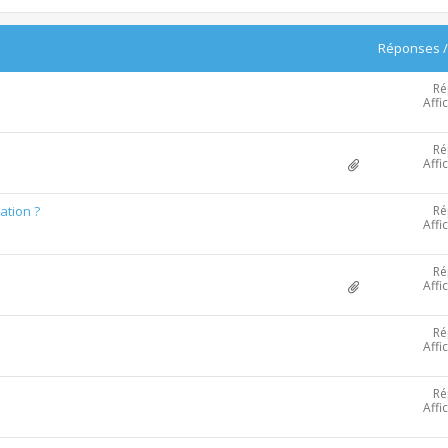
Réponses
Ré
Affi
Ré
Affi
Ré
ation ?
Affi
Ré
Affi
Ré
Affi
Ré
Affi