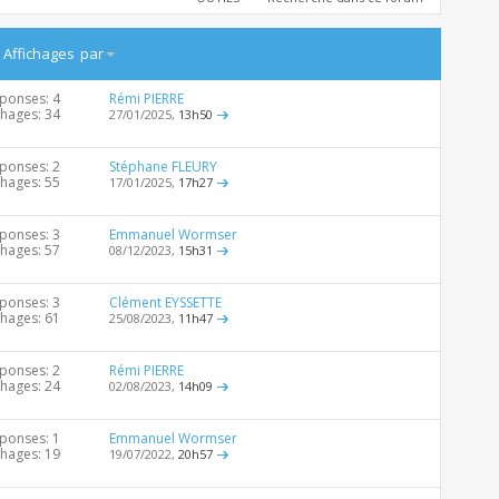
/
Affichages
par
ponses: 4
Rémi PIERRE
chages: 34
27/01/2025,
13h50
ponses: 2
Stéphane FLEURY
chages: 55
17/01/2025,
17h27
ponses: 3
Emmanuel Wormser
chages: 57
08/12/2023,
15h31
ponses: 3
Clément EYSSETTE
chages: 61
25/08/2023,
11h47
ponses: 2
Rémi PIERRE
chages: 24
02/08/2023,
14h09
ponses: 1
Emmanuel Wormser
chages: 19
19/07/2022,
20h57