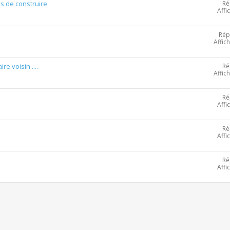
Ré
is de construire
Affi
Rép
Affic
Ré
e voisin ....
Affic
Ré
Affi
Ré
Affi
Ré
Affi