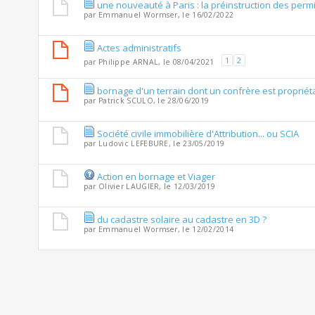
une nouveauté à Paris : la préinstruction des perm
par
Emmanuel Wormser
, le 16/02/2022
Actes administratifs
1
2
par
Philippe ARNAL
, le 08/04/2021
bornage d'un terrain dont un confrère est propriétair
par
Patrick SCULO
, le 28/06/2019
Société civile immobilière d'Attribution... ou SCIA
par
Ludovic LEFEBURE
, le 23/05/2019
Action en bornage et Viager
par
Olivier LAUGIER
, le 12/03/2019
du cadastre solaire au cadastre en 3D ?
par
Emmanuel Wormser
, le 12/02/2014