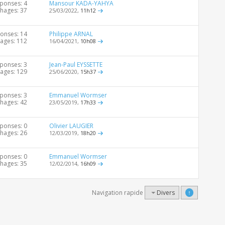
ponses: 4
Mansour KADA-YAHYA
chages: 37
25/03/2022,
11h12
onses: 14
Philippe ARNAL
hages: 112
16/04/2021,
10h08
ponses: 3
Jean-Paul EYSSETTE
hages: 129
25/06/2020,
15h37
ponses: 3
Emmanuel Wormser
chages: 42
23/05/2019,
17h33
ponses: 0
Olivier LAUGIER
chages: 26
12/03/2019,
18h20
ponses: 0
Emmanuel Wormser
chages: 35
12/02/2014,
16h09
Navigation rapide
Divers
↑