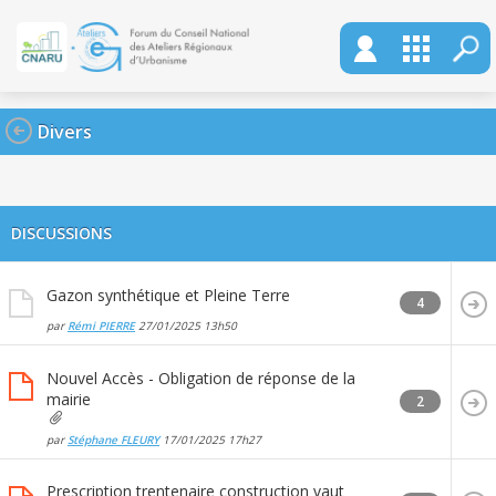
Divers
DISCUSSIONS
Gazon synthétique et Pleine Terre
4
par
Rémi PIERRE
27/01/2025
13h50
Nouvel Accès - Obligation de réponse de la
mairie
2
par
Stéphane FLEURY
17/01/2025
17h27
Prescription trentenaire construction vaut