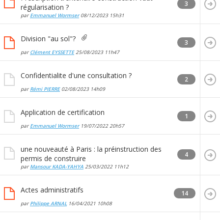
3
régularisation ?
par
Emmanuel Wormser
08/12/2023
15h31
Division "au sol"?
3
par
Clément EYSSETTE
25/08/2023
11h47
Confidentialite d'une consultation ?
2
par
Rémi PIERRE
02/08/2023
14h09
Application de certification
1
par
Emmanuel Wormser
19/07/2022
20h57
une nouveauté à Paris : la préinstruction des
4
permis de construire
par
Mansour KADA-YAHYA
25/03/2022
11h12
Actes administratifs
14
par
Philippe ARNAL
16/04/2021
10h08