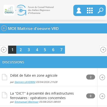
MOE Maîtrise d'oeuvre VRD
1
2
3
4
5
6
7
DISCUSSIONS
Débit de fuite en zone agricole
2
par
Damien LAVORINI
03/04/2026
21h28
La "DICT" à proximité des infrastructures
0
ferroviaires : opérations concernées
par
Emmanuel Wormser
05/08/2025
08h59