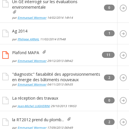
Un GE interrogé sur les évaluations
environnementale
0
par
Emmanuel Wormser
14/02/2014
14h14
Ag 2014
1
par
Philippe ARNAL
11/02/2014
07h48
Plafond MAPA
11
par
Emmanuel Wormser
29/12/2013
08h42
"diagnostic" faisabilité des approvisionnements
2
en énergie des bâtiments nouveaux
par
Emmanuel Wormser
04/11/2013
06h35
La réception des travaux
0
par
Jean-Michel LUGHERINI
29/10/2013
19h53
la RT2012 prend du plomb...
2
par
Emmanuel Wormser
17/09/2013
06h49