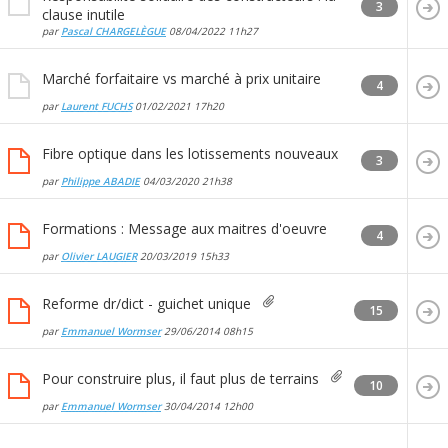
3
clause inutile
par
Pascal CHARGELÈGUE
08/04/2022
11h27
Marché forfaitaire vs marché à prix unitaire
4
par
Laurent FUCHS
01/02/2021
17h20
Fibre optique dans les lotissements nouveaux
3
par
Philippe ABADIE
04/03/2020
21h38
Formations : Message aux maitres d'oeuvre
4
par
Olivier LAUGIER
20/03/2019
15h33
Reforme dr/dict - guichet unique
15
par
Emmanuel Wormser
29/06/2014
08h15
Pour construire plus, il faut plus de terrains
10
par
Emmanuel Wormser
30/04/2014
12h00