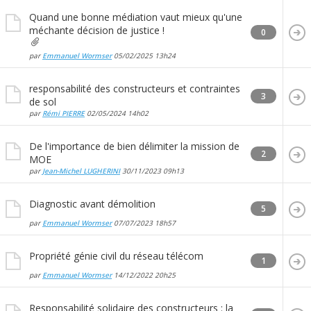
Quand une bonne médiation vaut mieux qu'une
méchante décision de justice !
0
par
Emmanuel Wormser
05/02/2025
13h24
responsabilité des constructeurs et contraintes
3
de sol
par
Rémi PIERRE
02/05/2024
14h02
De l'importance de bien délimiter la mission de
2
MOE
par
Jean-Michel LUGHERINI
30/11/2023
09h13
Diagnostic avant démolition
5
par
Emmanuel Wormser
07/07/2023
18h57
Propriété génie civil du réseau télécom
1
par
Emmanuel Wormser
14/12/2022
20h25
Responsabilité solidaire des constructeurs : la