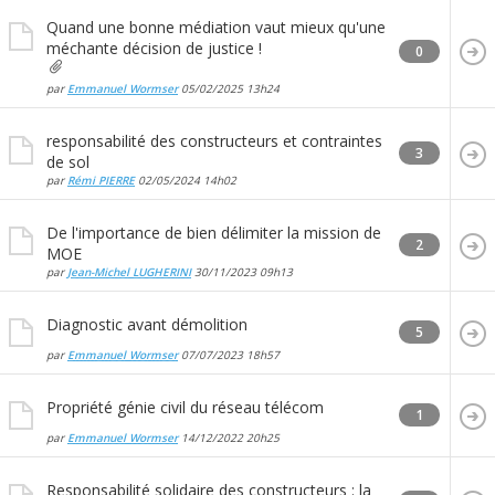
Quand une bonne médiation vaut mieux qu'une
méchante décision de justice !
0
par
Emmanuel Wormser
05/02/2025
13h24
responsabilité des constructeurs et contraintes
3
de sol
par
Rémi PIERRE
02/05/2024
14h02
De l'importance de bien délimiter la mission de
2
MOE
par
Jean-Michel LUGHERINI
30/11/2023
09h13
Diagnostic avant démolition
5
par
Emmanuel Wormser
07/07/2023
18h57
Propriété génie civil du réseau télécom
1
par
Emmanuel Wormser
14/12/2022
20h25
Responsabilité solidaire des constructeurs : la