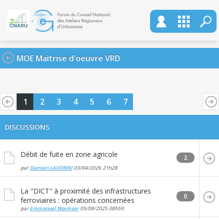
MOE Maîtrise d'oeuvre VRD
1
2
3
4
5
6
7
DISCUSSIONS
Débit de fuite en zone agricole
2
par
Damien LAVORINI
03/04/2026
21h28
La "DICT" à proximité des infrastructures
0
ferroviaires : opérations concernées
par
Emmanuel Wormser
05/08/2025
08h59