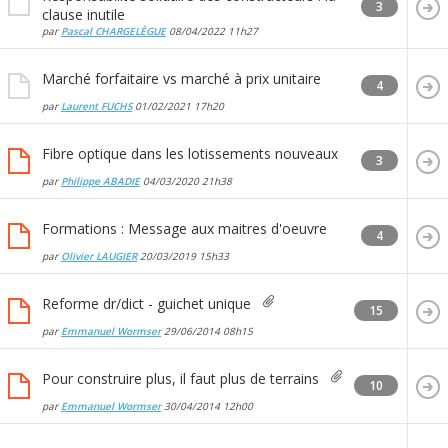
3
clause inutile
par
Pascal CHARGELÈGUE
08/04/2022
11h27
Marché forfaitaire vs marché à prix unitaire
4
par
Laurent FUCHS
01/02/2021
17h20
Fibre optique dans les lotissements nouveaux
3
par
Philippe ABADIE
04/03/2020
21h38
Formations : Message aux maitres d'oeuvre
4
par
Olivier LAUGIER
20/03/2019
15h33
Reforme dr/dict - guichet unique
15
par
Emmanuel Wormser
29/06/2014
08h15
Pour construire plus, il faut plus de terrains
10
par
Emmanuel Wormser
30/04/2014
12h00