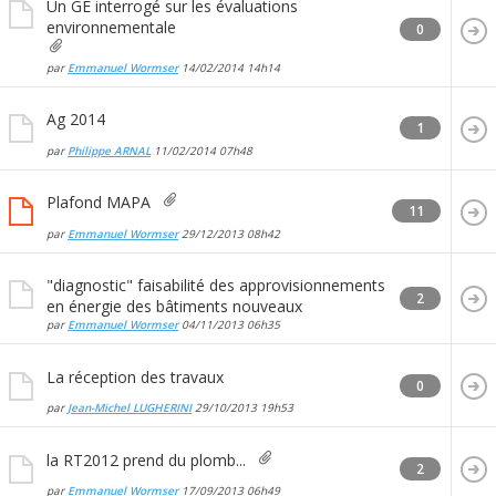
Un GE interrogé sur les évaluations
environnementale
0
par
Emmanuel Wormser
14/02/2014
14h14
Ag 2014
1
par
Philippe ARNAL
11/02/2014
07h48
Plafond MAPA
11
par
Emmanuel Wormser
29/12/2013
08h42
"diagnostic" faisabilité des approvisionnements
2
en énergie des bâtiments nouveaux
par
Emmanuel Wormser
04/11/2013
06h35
La réception des travaux
0
par
Jean-Michel LUGHERINI
29/10/2013
19h53
la RT2012 prend du plomb...
2
par
Emmanuel Wormser
17/09/2013
06h49