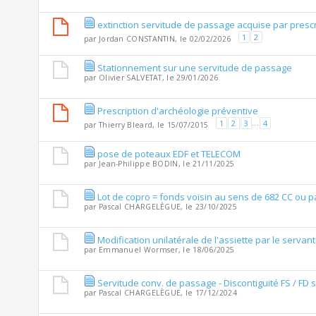
extinction servitude de passage acquise par prescr
1
2
par
Jordan CONSTANTIN
, le 02/02/2026
Stationnement sur une servitude de passage
par
Olivier SALVETAT
, le 29/01/2026
Prescription d'archéologie préventive
1
2
3
...
4
par
Thierry Bleard
, le 15/07/2015
pose de poteaux EDF et TELECOM
par
Jean-Philippe BODIN
, le 21/11/2025
Lot de copro = fonds voisin au sens de 682 CC ou p
par
Pascal CHARGELÈGUE
, le 23/10/2025
Modification unilatérale de l'assiette par le servant 
par
Emmanuel Wormser
, le 18/06/2025
Servitude conv. de passage - Discontiguité FS / FD s
par
Pascal CHARGELÈGUE
, le 17/12/2024