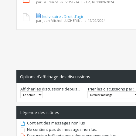
par
Laurence PREVOST-HABERER
, le 10/09/2024
Indivisaire . Droit d’agir
par
Jean-Michel LUGHERINI
, le 12/09/2024
Options d'affichage des discussions
Afficher les discussions depuis...
Trier les discussions par :
Légende des icônes
Contient des messages non lus
Ne contient pas de messages non lus.
Discussion brûlante avec des messages non lus