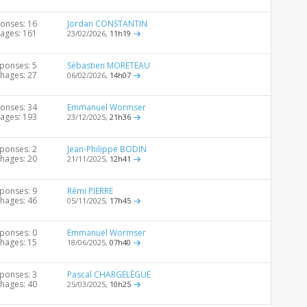
onses: 16
Jordan CONSTANTIN
hages: 161
23/02/2026,
11h19
ponses: 5
Sébastien MORETEAU
chages: 27
06/02/2026,
14h07
onses: 34
Emmanuel Wormser
hages: 193
23/12/2025,
21h36
ponses: 2
Jean-Philippe BODIN
chages: 20
21/11/2025,
12h41
ponses: 9
Rémi PIERRE
chages: 46
05/11/2025,
17h45
ponses: 0
Emmanuel Wormser
chages: 15
18/06/2025,
07h40
ponses: 3
Pascal CHARGELÈGUE
chages: 40
25/03/2025,
10h25