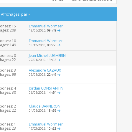
/
Affichages
par
onses: 15
Emmanuel Wormser
hages: 209
18/06/2025,
09h48
onses: 10
Emmanuel Wormser
hages: 149
18/12/2010,
00h55
ponses: 0
Jean-Michel LUGHERINI
chages: 22
27/01/2010,
19h02
ponses: 3
Alexandre CAZAUX
chages: 99
02/06/2026,
22h49
ponses: 4
Jordan CONSTANTIN
chages: 30
06/05/2026,
14h54
ponses: 2
Claude BARNERON
chages: 22
04/05/2026,
18h56
ponses: 1
Emmanuel Wormser
chages: 23
17/03/2026,
10h32