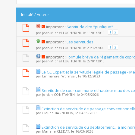
Intitulé
/
Auteur
Important :
Servitude dite "publique"
1
2
par
Jean-Michel LUGHERINI
, le 11/01/2010
Important :
Les servitudes
1
2
par
Jean-Michel LUGHERINI
, le 29/12/2009
Important :
Formule brève de règlement de copro
par
Jean-Michel LUGHERINI
, le 27/01/2010
Le GE Expert et la servitude légale de passage - 
par
Emmanuel Wormser
, le 10/12/2023
Servitude de cour commune et hauteur max des co
par
Jordan CONSTANTIN
, le 04/05/2026
Extinction de servitude de passage conventionnell
par
Claude BARNERON
, le 04/05/2026
Extinction de servitude ou déplacement... à moindre
par
Marielle CLEDAT
, le 16/03/2026