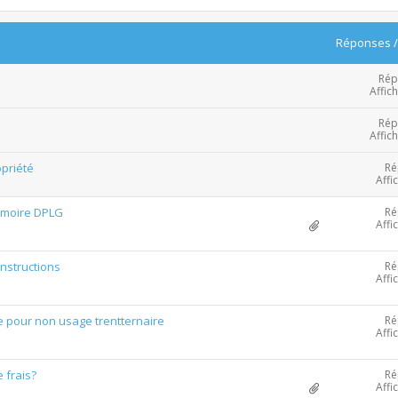
Réponses
Rép
Affic
Rép
Affic
Ré
priété
Affi
Ré
Mémoire DPLG
Affi
Ré
nstructions
Affi
Ré
e pour non usage trentternaire
Affi
Ré
 frais?
Affi