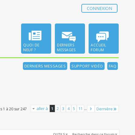
CONNEXION
QUOI DE
DERNIERS
ACCUEIL
NEUF ?
MESSAGES
FORUM
DERNIERS MESSAGES
SUPPORT VIDÉO
FAQ
aller à
1
2
3
4
5
11
...
Dernière
s 1 à 20 sur 247
OUTILS
Recherche dans ce forum