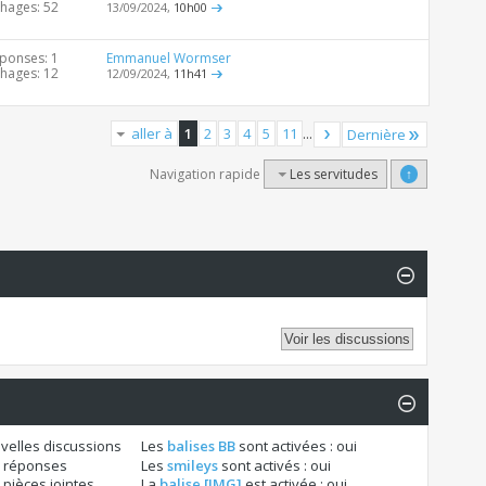
chages: 52
13/09/2024,
10h00
ponses: 1
Emmanuel Wormser
chages: 12
12/09/2024,
11h41
aller à
1
2
3
4
5
11
...
Dernière
Navigation rapide
Les servitudes
↑
velles discussions
Les
balises BB
sont activées :
oui
 réponses
Les
smileys
sont activés :
oui
pièces jointes
La
balise [IMG]
est activée :
oui