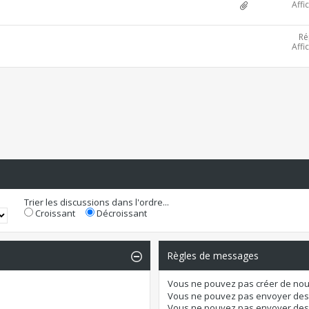
Affi
Ré
Affi
Trier les discussions dans l'ordre...
Croissant
Décroissant
Règles de messages
Vous
ne pouvez pas
créer de nou
Vous
ne pouvez pas
envoyer des
Vous
ne pouvez pas
envoyer des 