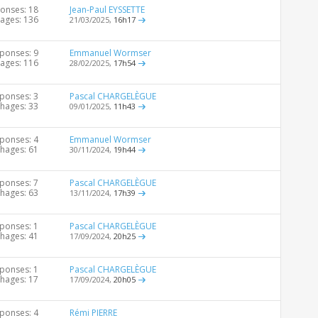
onses: 18
Jean-Paul EYSSETTE
hages: 136
21/03/2025,
16h17
ponses: 9
Emmanuel Wormser
hages: 116
28/02/2025,
17h54
ponses: 3
Pascal CHARGELÈGUE
chages: 33
09/01/2025,
11h43
ponses: 4
Emmanuel Wormser
chages: 61
30/11/2024,
19h44
ponses: 7
Pascal CHARGELÈGUE
chages: 63
13/11/2024,
17h39
ponses: 1
Pascal CHARGELÈGUE
chages: 41
17/09/2024,
20h25
ponses: 1
Pascal CHARGELÈGUE
chages: 17
17/09/2024,
20h05
ponses: 4
Rémi PIERRE