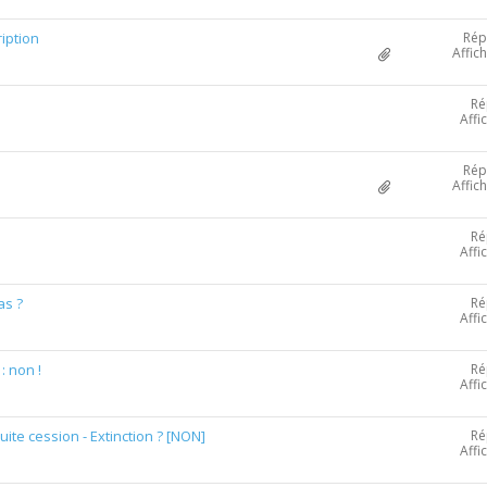
Rép
iption
Affic
Ré
Affi
Rép
Affic
Ré
Affi
Ré
as ?
Affi
Ré
: non !
Affi
Ré
uite cession - Extinction ? [NON]
Affi