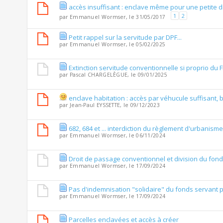
accès insuffisant : enclave même pour une petite d
1
2
par
Emmanuel Wormser
, le 31/05/2017
Petit rappel sur la servitude par DPF...
par
Emmanuel Wormser
, le 05/02/2025
Extinction servitude conventionnelle si proprio du F
par
Pascal CHARGELÈGUE
, le 09/01/2025
enclave habitation : accès par véhucule suffisant, b
par
Jean-Paul EYSSETTE
, le 09/12/2023
682, 684 et ... interdiction du règlement d'urbanism
par
Emmanuel Wormser
, le 06/11/2024
Droit de passage conventionnel et division du fon
par
Emmanuel Wormser
, le 17/09/2024
Pas d'indemnisation "solidaire" du fonds servant 
par
Emmanuel Wormser
, le 17/09/2024
Parcelles enclavées et accès à créer