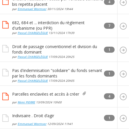
4
bis repetita placent
par
Emmanuel Wormser
30/11/2024
19h44
682, 684 et ... interdiction du règlement
7
d'urbanisme (ou PPR)
par
Pascal CHARGELÈGUE
13/11/2024
17h39
Droit de passage conventionnel et division du
1
fonds dominant
par
Pascal CHARGELÈGUE
17/09/2024
20h25
Pas d'indemnisation "solidaire" du fonds servant
1
par les fonds dominants
par
Pascal CHARGELÈGUE
17/09/2024
20h05
Parcelles enclavées et accès à créer
4
par
Rémi PIERRE
13/09/2024
10h00
Indivisaire . Droit d’agir
1
par
Emmanuel Wormser
12/09/2024
11h41