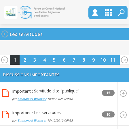
Les servitudes
1
2
3
4
5
6
7
8
9
10
11
12
13
DISCUSSIONS IMPORTANTES
Servitude dite "publique"
Important :
15
par
Emmanuel Wormser
18/06/2025
09h48
Les servitudes
Important :
10
par
Emmanuel Wormser
18/12/2010
00h55