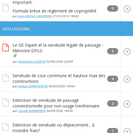
Important :
0
Formule brève de règlement de copropriété
par
Jean-Michel LUGHERINI
27/01/2010
19h02
DISCUSSIONS
Le GE Expert et la servitude légale de passage -
Mémoire DPLG
3
par
Alexandre CAZAUX
02/06/2026
22h49
Servitude de cour commune et hauteur max des
4
constructions
par
Jordan CONSTANTIN
06/05/2026
14h54
Extinction de servitude de passage
2
conventionnelle pour non usage trentternaire
par
Claude BARNERON
04/05/2026
18h56
Extinction de servitude ou déplacement... à
moindre frais?
1