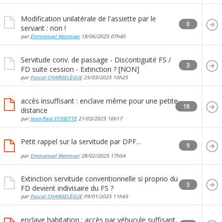
Modification unilatérale de l'assiette par le
0
servant : non !
par
Emmanuel Wormser
18/06/2025
07h40
Servitude conv. de passage - Discontiguité FS /
3
FD suite cession - Extinction ? [NON]
par
Pascal CHARGELÈGUE
25/03/2025
10h25
accès insuffisant : enclave même pour une petite
18
distance
par
Jean-Paul EYSSETTE
21/03/2025
16h17
Petit rappel sur la servitude par DPF...
9
par
Emmanuel Wormser
28/02/2025
17h54
Extinction servitude conventionnelle si proprio du
3
FD devient indivisaire du FS ?
par
Pascal CHARGELÈGUE
09/01/2025
11h43
enclave habitation : accès par véhucule suffisant,