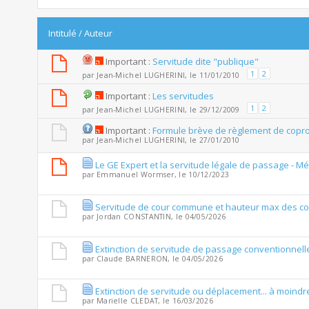
Intitulé
/
Auteur
Important :
Servitude dite "publique"
1
2
par
Jean-Michel LUGHERINI
, le 11/01/2010
Important :
Les servitudes
1
2
par
Jean-Michel LUGHERINI
, le 29/12/2009
Important :
Formule brève de règlement de copro
par
Jean-Michel LUGHERINI
, le 27/01/2010
Le GE Expert et la servitude légale de passage - 
par
Emmanuel Wormser
, le 10/12/2023
Servitude de cour commune et hauteur max des co
par
Jordan CONSTANTIN
, le 04/05/2026
Extinction de servitude de passage conventionnell
par
Claude BARNERON
, le 04/05/2026
Extinction de servitude ou déplacement... à moindre
par
Marielle CLEDAT
, le 16/03/2026