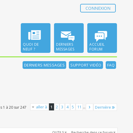
CONNEXION
QUOI DE
DERNIERS
ACCUEIL
NEUF ?
MESSAGES
FORUM
DERNIERS MESSAGES
SUPPORT VIDÉO
FAQ
aller à
1
2
3
4
5
11
...
Dernière
s 1 à 20 sur 247
OUTILS
Recherche dans ce forum