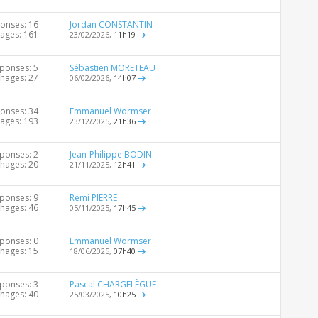
onses: 16
Jordan CONSTANTIN
hages: 161
23/02/2026,
11h19
ponses: 5
Sébastien MORETEAU
chages: 27
06/02/2026,
14h07
onses: 34
Emmanuel Wormser
hages: 193
23/12/2025,
21h36
ponses: 2
Jean-Philippe BODIN
chages: 20
21/11/2025,
12h41
ponses: 9
Rémi PIERRE
chages: 46
05/11/2025,
17h45
ponses: 0
Emmanuel Wormser
chages: 15
18/06/2025,
07h40
ponses: 3
Pascal CHARGELÈGUE
chages: 40
25/03/2025,
10h25