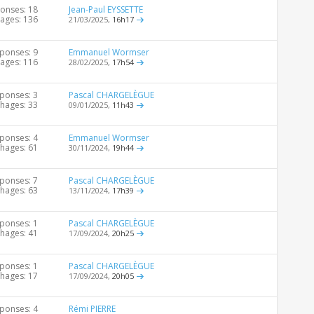
onses: 18
Jean-Paul EYSSETTE
hages: 136
21/03/2025,
16h17
ponses: 9
Emmanuel Wormser
hages: 116
28/02/2025,
17h54
ponses: 3
Pascal CHARGELÈGUE
chages: 33
09/01/2025,
11h43
ponses: 4
Emmanuel Wormser
chages: 61
30/11/2024,
19h44
ponses: 7
Pascal CHARGELÈGUE
chages: 63
13/11/2024,
17h39
ponses: 1
Pascal CHARGELÈGUE
chages: 41
17/09/2024,
20h25
ponses: 1
Pascal CHARGELÈGUE
chages: 17
17/09/2024,
20h05
ponses: 4
Rémi PIERRE