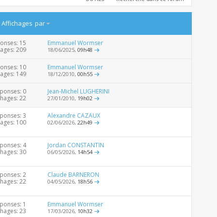
/
Affichages
par
onses: 15
Emmanuel Wormser
hages: 209
18/06/2025,
09h48
onses: 10
Emmanuel Wormser
hages: 149
18/12/2010,
00h55
ponses: 0
Jean-Michel LUGHERINI
chages: 22
27/01/2010,
19h02
ponses: 3
Alexandre CAZAUX
hages: 100
02/06/2026,
22h49
ponses: 4
Jordan CONSTANTIN
chages: 30
06/05/2026,
14h54
ponses: 2
Claude BARNERON
chages: 22
04/05/2026,
18h56
ponses: 1
Emmanuel Wormser
chages: 23
17/03/2026,
10h32