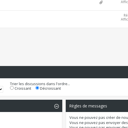
Affi
Ré
Affi
Trier les discussions dans l'ordre...
Croissant
Décroissant
Règles de messages
Vous
ne pouvez pas
créer de nou
Vous
ne pouvez pas
envoyer des
Vous
ne pouvez pas
envoyer des 