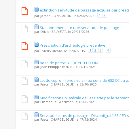
extinction servitude de passage acquise par prescr
1
2
par
Jordan CONSTANTIN
, le 02/02/2026
Stationnement sur une servitude de passage
par
Olivier SALVETAT
, le 29/01/2026
Prescription d'archéologie préventive
1
2
3
...
4
par
Thierry Bleard
, le 15/07/2015
pose de poteaux EDF et TELECOM
par
Jean-Philippe BODIN
, le 21/11/2025
Lot de copro = fonds voisin au sens de 682 CC ou p
par
Pascal CHARGELÈGUE
, le 23/10/2025
Modification unilatérale de l'assiette par le servant 
par
Emmanuel Wormser
, le 18/06/2025
Servitude conv. de passage - Discontiguité FS / FD s
par
Pascal CHARGELÈGUE
, le 17/12/2024