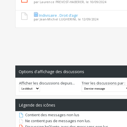
par
Laurence PREVOST-HABERER
, le 10/09/2024
Indivisaire . Droit d’agir
par
Jean-Michel LUGHERINI
, le 12/09/2024
Options d'affichage des discussions
Afficher les discussions depuis...
Trier les discussions par :
Légende des icônes
Contient des messages non lus
Ne contient pas de messages non lus.
Discussion brûlante avec des messages non lus