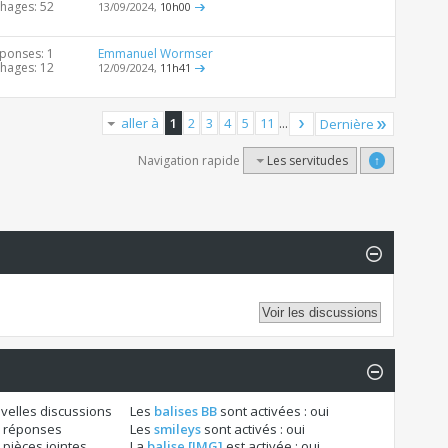
chages: 52
13/09/2024,
10h00
ponses: 1
Emmanuel Wormser
chages: 12
12/09/2024,
11h41
aller à
1
2
3
4
5
11
...
Dernière
Navigation rapide
Les servitudes
↑
velles discussions
Les
balises BB
sont activées :
oui
 réponses
Les
smileys
sont activés :
oui
pièces jointes
La
balise [IMG]
est activée :
oui