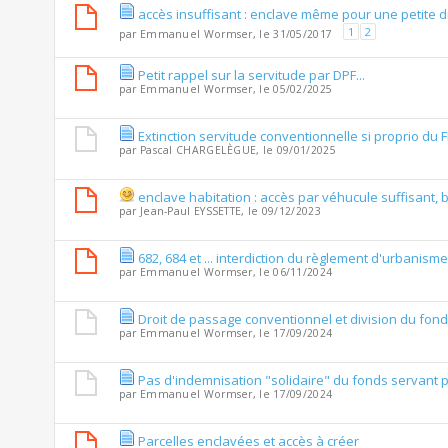
accès insuffisant : enclave même pour une petite d
1
2
par
Emmanuel Wormser
, le 31/05/2017
Petit rappel sur la servitude par DPF...
par
Emmanuel Wormser
, le 05/02/2025
Extinction servitude conventionnelle si proprio du F
par
Pascal CHARGELÈGUE
, le 09/01/2025
enclave habitation : accès par véhucule suffisant, b
par
Jean-Paul EYSSETTE
, le 09/12/2023
682, 684 et ... interdiction du règlement d'urbanism
par
Emmanuel Wormser
, le 06/11/2024
Droit de passage conventionnel et division du fon
par
Emmanuel Wormser
, le 17/09/2024
Pas d'indemnisation "solidaire" du fonds servant 
par
Emmanuel Wormser
, le 17/09/2024
Parcelles enclavées et accès à créer