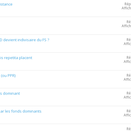
Rép
istance
Affic
Ré
Affic
Ré
D devient indivisaire du FS ?
Affi
Ré
is repetita placent
Affi
Ré
e (ou PPR)
Affi
Ré
ds dominant
Affi
Ré
par les fonds dominants
Affi
Ré