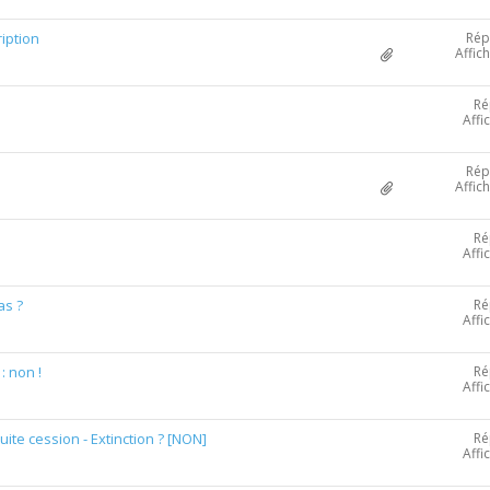
Rép
iption
Affic
Ré
Affi
Rép
Affic
Ré
Affi
Ré
as ?
Affi
Ré
: non !
Affi
Ré
uite cession - Extinction ? [NON]
Affi