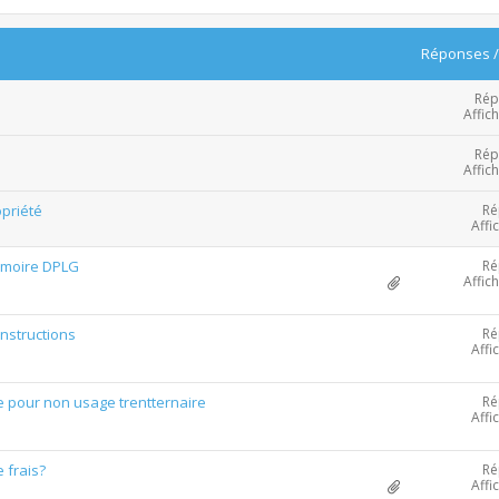
Réponses
Rép
Affic
Rép
Affic
Ré
priété
Affi
Ré
Mémoire DPLG
Affic
Ré
nstructions
Affi
Ré
e pour non usage trentternaire
Affi
Ré
 frais?
Affi