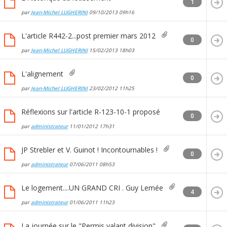
1
par
Jean-Michel LUGHERINI
09/10/2013
09h16
L'article R442-2...post premier mars 2012
0
par
Jean-Michel LUGHERINI
15/02/2013
18h03
L'alignement
0
par
Jean-Michel LUGHERINI
23/02/2012
11h25
Réflexions sur l'article R-123-10-1 proposé
0
par
administrateur
11/01/2012
17h31
JP Strebler et V. Guinot ! Incontournables !
0
par
administrateur
07/06/2011
08h53
Le logement....UN GRAND CRI . Guy Lemée
4
par
administrateur
01/06/2011
11h23
La journée sur le "Permis valant division"