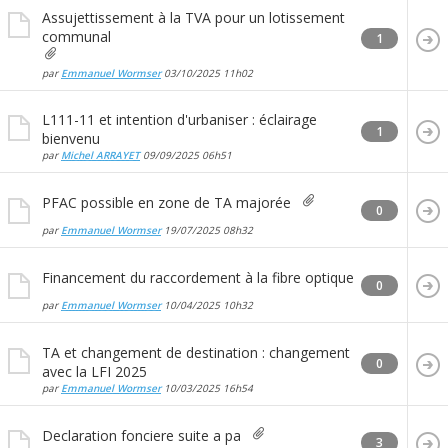
Assujettissement à la TVA pour un lotissement
communal
1
par
Emmanuel Wormser
03/10/2025
11h02
L111-11 et intention d'urbaniser : éclairage
1
bienvenu
par
Michel ARRAYET
09/09/2025
06h51
PFAC possible en zone de TA majorée
0
par
Emmanuel Wormser
19/07/2025
08h32
Financement du raccordement à la fibre optique
0
par
Emmanuel Wormser
10/04/2025
10h32
TA et changement de destination : changement
0
avec la LFI 2025
par
Emmanuel Wormser
10/03/2025
16h54
Declaration fonciere suite a pa
3