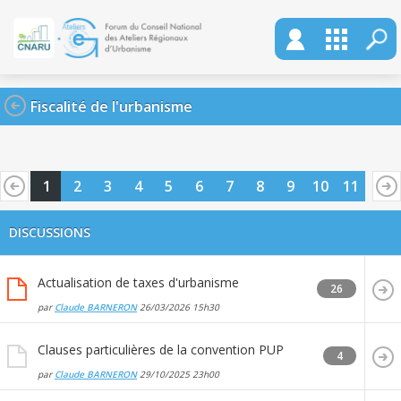
Fiscalité de l'urbanisme
1
2
3
4
5
6
7
8
9
10
11
DISCUSSIONS
Actualisation de taxes d'urbanisme
26
par
Claude BARNERON
26/03/2026
15h30
Clauses particulières de la convention PUP
4
par
Claude BARNERON
29/10/2025
23h00