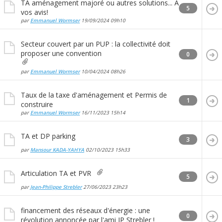
TA aménagement majoré ou autres solutions... A
5
vos avis!
par
Emmanuel Wormser
19/09/2024
09h10
Secteur couvert par un PUP : la collectivité doit
proposer une convention
0
par
Emmanuel Wormser
10/04/2024
08h26
Taux de la taxe d'aménagement et Permis de
1
construire
par
Emmanuel Wormser
16/11/2023
15h14
TA et DP parking
3
par
Mansour KADA-YAHYA
02/10/2023
15h33
Articulation TA et PVR
5
par
Jean-Philippe Strebler
27/06/2023
23h23
financement des réseaux d'énergie : une
0
révolution annoncée par l'ami JP Strebler !