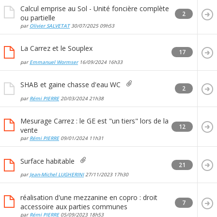
Calcul emprise au Sol - Unité foncière complète
2
ou partielle
par
Olivier SALVETAT
30/07/2025
09h53
La Carrez et le Souplex
17
par
Emmanuel Wormser
16/09/2024
16h33
SHAB et gaine chasse d'eau WC
2
par
Rémi PIERRE
20/03/2024
21h38
Mesurage Carrez : le GE est "un tiers" lors de la
12
vente
par
Rémi PIERRE
09/01/2024
11h31
Surface habitable
21
par
Jean-Michel LUGHERINI
27/11/2023
17h30
réalisation d'une mezzanine en copro : droit
7
accessoire aux parties communes
par
Rémi PIERRE
05/09/2023
18h53