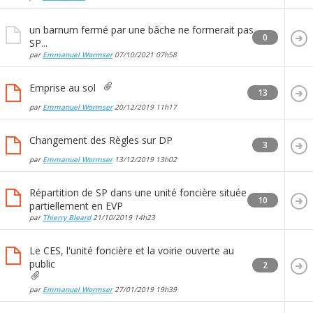
un barnum fermé par une bâche ne formerait pas
0
SP...
par
Emmanuel Wormser
07/10/2021
07h58
Emprise au sol
13
par
Emmanuel Wormser
20/12/2019
11h17
Changement des Règles sur DP
3
par
Emmanuel Wormser
13/12/2019
13h02
Répartition de SP dans une unité foncière située
10
partiellement en EVP
par
Thierry Bleard
21/10/2019
14h23
Le CES, l'unité foncière et la voirie ouverte au
public
2
par
Emmanuel Wormser
27/01/2019
19h39