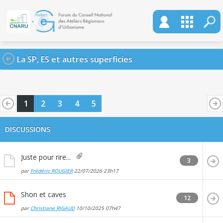
La SP, ES et autres superficies
1
2
3
4
5
DISCUSSIONS
Juste pour rire...
3
par
Frédéric ROUGIER
22/07/2026
23h17
Shon et caves
12
par
Christiane RIGAUD
10/10/2025
07h47