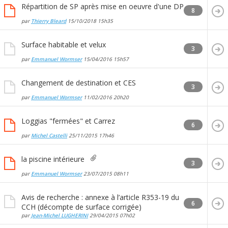
Répartition de SP après mise en oeuvre d'une DP
8
par
Thierry Bleard
15/10/2018
15h35
Surface habitable et velux
3
par
Emmanuel Wormser
15/04/2016
15h57
Changement de destination et CES
3
par
Emmanuel Wormser
11/02/2016
20h20
Loggias "fermées" et Carrez
6
par
Michel Castelli
25/11/2015
17h46
la piscine intérieure
3
par
Emmanuel Wormser
23/07/2015
08h11
Avis de recherche : annexe à l’article R353-19 du
6
CCH (décompte de surface corrigée)
par
Jean-Michel LUGHERINI
29/04/2015
07h02