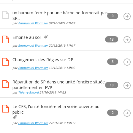
un barnum fermé par une bâche ne formerait pas
0
SP...
par
Emmanuel Wormser
07/10/2021
07h58
Emprise au sol
13
par
Emmanuel Wormser
20/12/2019
11h17
Changement des Règles sur DP
3
par
Emmanuel Wormser
13/12/2019
13h02
Répartition de SP dans une unité foncière située
10
partiellement en EVP
par
Thierry Bleard
21/10/2019
14h23
Le CES, l'unité foncière et la voirie ouverte au
public
2
par
Emmanuel Wormser
27/01/2019
19h39