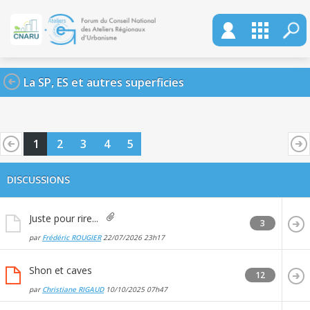
La SP, ES et autres superficies
1
2
3
4
5
DISCUSSIONS
Juste pour rire...
3
par
Frédéric ROUGIER
22/07/2026
23h17
Shon et caves
12
par
Christiane RIGAUD
10/10/2025
07h47