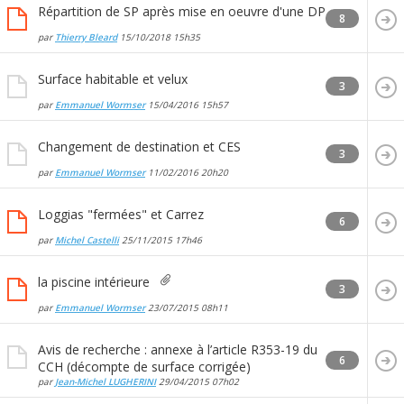
Répartition de SP après mise en oeuvre d'une DP
8
par
Thierry Bleard
15/10/2018
15h35
Surface habitable et velux
3
par
Emmanuel Wormser
15/04/2016
15h57
Changement de destination et CES
3
par
Emmanuel Wormser
11/02/2016
20h20
Loggias "fermées" et Carrez
6
par
Michel Castelli
25/11/2015
17h46
la piscine intérieure
3
par
Emmanuel Wormser
23/07/2015
08h11
Avis de recherche : annexe à l’article R353-19 du
6
CCH (décompte de surface corrigée)
par
Jean-Michel LUGHERINI
29/04/2015
07h02