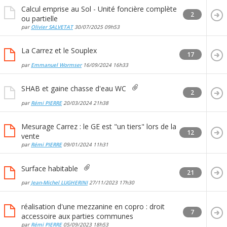
Calcul emprise au Sol - Unité foncière complète
2
ou partielle
par
Olivier SALVETAT
30/07/2025
09h53
La Carrez et le Souplex
17
par
Emmanuel Wormser
16/09/2024
16h33
SHAB et gaine chasse d'eau WC
2
par
Rémi PIERRE
20/03/2024
21h38
Mesurage Carrez : le GE est "un tiers" lors de la
12
vente
par
Rémi PIERRE
09/01/2024
11h31
Surface habitable
21
par
Jean-Michel LUGHERINI
27/11/2023
17h30
réalisation d'une mezzanine en copro : droit
7
accessoire aux parties communes
par
Rémi PIERRE
05/09/2023
18h53