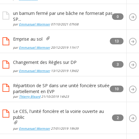
un barnum fermé par une bâche ne formerait pas
0
SP...
par
Emmanuel Wormser
07/10/2021
07h58
Emprise au sol
13
par
Emmanuel Wormser
20/12/2019
11h17
Changement des Règles sur DP
3
par
Emmanuel Wormser
13/12/2019
13h02
Répartition de SP dans une unité foncière située
10
partiellement en EVP
par
Thierry Bleard
21/10/2019
14h23
Le CES, l'unité foncière et la voirie ouverte au
public
2
par
Emmanuel Wormser
27/01/2019
19h39