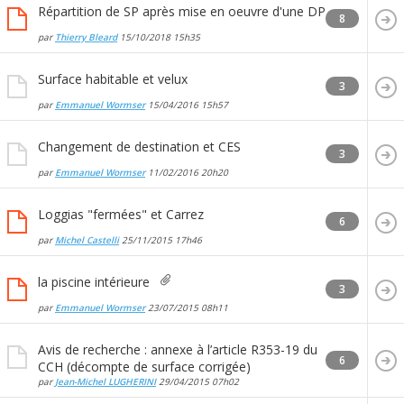
Répartition de SP après mise en oeuvre d'une DP
8
par
Thierry Bleard
15/10/2018
15h35
Surface habitable et velux
3
par
Emmanuel Wormser
15/04/2016
15h57
Changement de destination et CES
3
par
Emmanuel Wormser
11/02/2016
20h20
Loggias "fermées" et Carrez
6
par
Michel Castelli
25/11/2015
17h46
la piscine intérieure
3
par
Emmanuel Wormser
23/07/2015
08h11
Avis de recherche : annexe à l’article R353-19 du
6
CCH (décompte de surface corrigée)
par
Jean-Michel LUGHERINI
29/04/2015
07h02