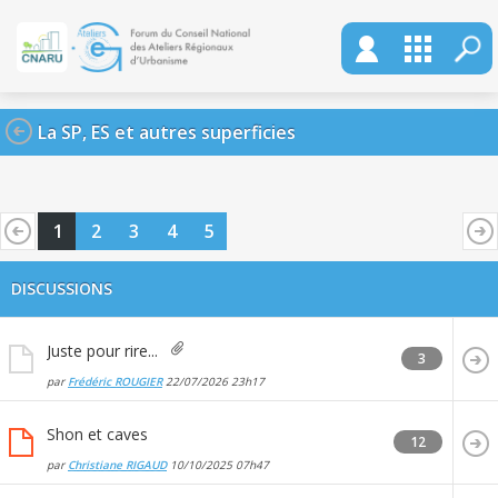
La SP, ES et autres superficies
1
2
3
4
5
DISCUSSIONS
Juste pour rire...
3
par
Frédéric ROUGIER
22/07/2026
23h17
Shon et caves
12
par
Christiane RIGAUD
10/10/2025
07h47