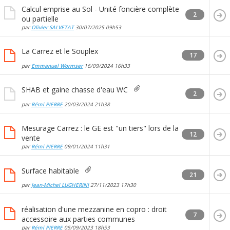
Calcul emprise au Sol - Unité foncière complète
2
ou partielle
par
Olivier SALVETAT
30/07/2025
09h53
La Carrez et le Souplex
17
par
Emmanuel Wormser
16/09/2024
16h33
SHAB et gaine chasse d'eau WC
2
par
Rémi PIERRE
20/03/2024
21h38
Mesurage Carrez : le GE est "un tiers" lors de la
12
vente
par
Rémi PIERRE
09/01/2024
11h31
Surface habitable
21
par
Jean-Michel LUGHERINI
27/11/2023
17h30
réalisation d'une mezzanine en copro : droit
7
accessoire aux parties communes
par
Rémi PIERRE
05/09/2023
18h53