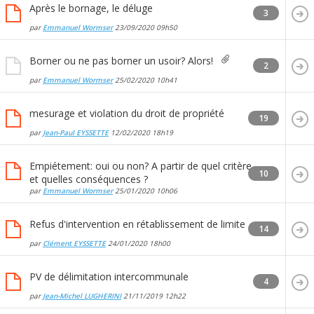
Après le bornage, le déluge
3
par
Emmanuel Wormser
23/09/2020
09h50
Borner ou ne pas borner un usoir? Alors!
2
par
Emmanuel Wormser
25/02/2020
10h41
mesurage et violation du droit de propriété
19
par
Jean-Paul EYSSETTE
12/02/2020
18h19
Empiétement: oui ou non? A partir de quel critère
10
et quelles conséquences ?
par
Emmanuel Wormser
25/01/2020
10h06
Refus d'intervention en rétablissement de limite
14
par
Clément EYSSETTE
24/01/2020
18h00
PV de délimitation intercommunale
4
par
Jean-Michel LUGHERINI
21/11/2019
12h22