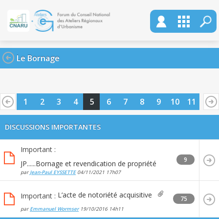
Le Bornage
1
2
3
4
5
6
7
8
9
10
11
DISCUSSIONS IMPORTANTES
Important :
9
JP......Bornage et revendication de propriété
par
Jean-Paul EYSSETTE
04/11/2021
17h07
L’acte de notoriété acquisitive
Important :
75
par
Emmanuel Wormser
19/10/2016
14h11