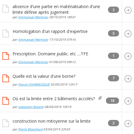
absence d'une partie en matérialisation d'une
2
limite définie après jugement
par
Emmanuel Wormser
28/10/2019
18h31
Homologation d'un rapport d'expertise
3
par
Emmanuel Wormser
17/10/2019
07h16
Prescription. Domaine public. etc ....TFE
1
par
Emmanuel Wormser
01/08/2019
09h12
Quelle est la valeur d'une borne?
7
par
Pascal CHARGELÈGUE
02/05/2019
12h17
Où est la limite entre 2 bâtiments accolés?
18
par
sebastien Bosetti
08/04/2019
10h19
construction non mitoyenne sur la limite
3
par
Pierre Blanchard
03/04/2019
22h33