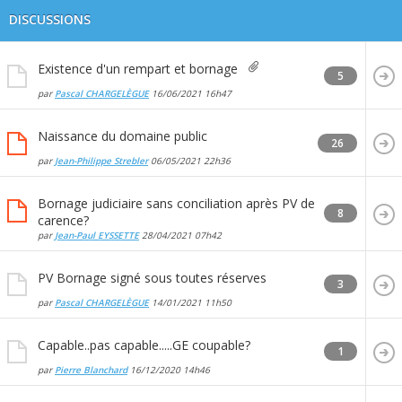
DISCUSSIONS
Existence d'un rempart et bornage
5
par
Pascal CHARGELÈGUE
16/06/2021
16h47
Naissance du domaine public
26
par
Jean-Philippe Strebler
06/05/2021
22h36
Bornage judiciaire sans conciliation après PV de
8
carence?
par
Jean-Paul EYSSETTE
28/04/2021
07h42
PV Bornage signé sous toutes réserves
3
par
Pascal CHARGELÈGUE
14/01/2021
11h50
Capable..pas capable.....GE coupable?
1
par
Pierre Blanchard
16/12/2020
14h46