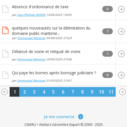
Absence d'ordonnance de taxe
0
par
Jean-Philippe BODIN
13/06/2025
13h59
quelques nouveautés sur la délimitation du
7
domaine public maritime...
par
Emmanuel Wormser
05/06/2025
21h29
Délaissé de voirie et reliquat de voirie
1
par
Emmanuel Wormser
20/05/2025
21h46
Qui paye les bornes après bornage judiciaire ?
0
par
Emmanuel Wormser
31/03/2025
21h51
1
2
3
4
5
6
7
8
9
10
11
Je me connecte
↑
CNARU • Ateliers Géomètre Expert © 2009 - 2025