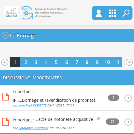
Le Bornage
1
2
3
4
5
6
7
8
9
10
11
DISCUSSIONS IMPORTANTES
Important :
9
JP......Bornage et revendication de propriété
par
Jean-Paul EYSSETTE
04/11/2021
17h07
L’acte de notoriété acquisitive
Important :
75
par
Emmanuel Wormser
19/10/2016
14h11