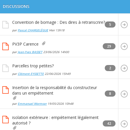
DISCUSSIONS
Convention de bornage : Des dires à retranscrire?
5
par
Pascal CHARGELÈGUE
Hier
13h18
PV3P Carence
29
par
Jean-Yves BASSET
23/06/2026
14h00
Parcelles trop petites?
2
par
Clément EYSSETTE
22/06/2026
15h49
Insertion de la responsabilité du constructeur
dans un empiétement
8
par
Emmanuel Wormser
19/05/2026
10h48
isolation extérieure : empiètement légalement
autorisé ?
42