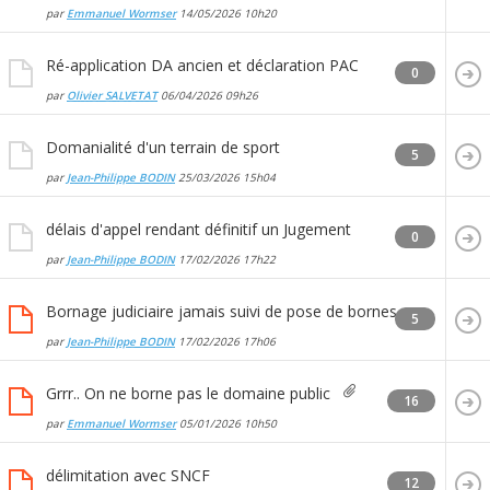
par
Emmanuel Wormser
14/05/2026
10h20
Ré-application DA ancien et déclaration PAC
0
par
Olivier SALVETAT
06/04/2026
09h26
Domanialité d'un terrain de sport
5
par
Jean-Philippe BODIN
25/03/2026
15h04
délais d'appel rendant définitif un Jugement
0
par
Jean-Philippe BODIN
17/02/2026
17h22
Bornage judiciaire jamais suivi de pose de bornes
5
par
Jean-Philippe BODIN
17/02/2026
17h06
Grrr.. On ne borne pas le domaine public
16
par
Emmanuel Wormser
05/01/2026
10h50
délimitation avec SNCF
12