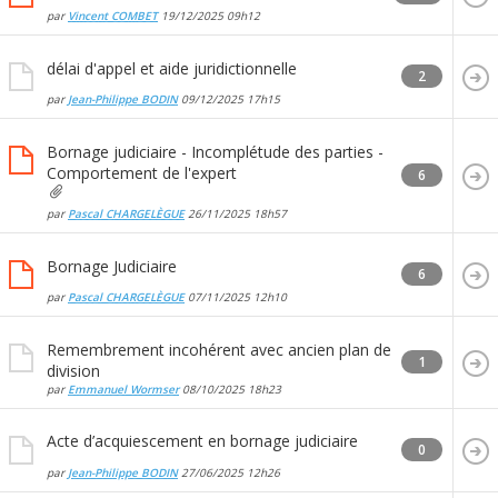
par
Vincent COMBET
19/12/2025
09h12
délai d'appel et aide juridictionnelle
2
par
Jean-Philippe BODIN
09/12/2025
17h15
Bornage judiciaire - Incomplétude des parties -
Comportement de l'expert
6
par
Pascal CHARGELÈGUE
26/11/2025
18h57
Bornage Judiciaire
6
par
Pascal CHARGELÈGUE
07/11/2025
12h10
Remembrement incohérent avec ancien plan de
1
division
par
Emmanuel Wormser
08/10/2025
18h23
Acte d’acquiescement en bornage judiciaire
0
par
Jean-Philippe BODIN
27/06/2025
12h26