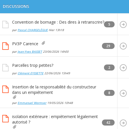
DISCUSSIONS
Convention de bornage : Des dires à retranscrire?
5
par
Pascal CHARGELÈGUE
Hier
13h18
PV3P Carence
29
par
Jean-Yves BASSET
23/06/2026
14h00
Parcelles trop petites?
2
par
Clément EYSSETTE
22/06/2026
15h49
Insertion de la responsabilité du constructeur
dans un empiétement
8
par
Emmanuel Wormser
19/05/2026
10h48
isolation extérieure : empiètement légalement
autorisé ?
42