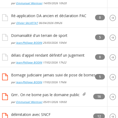
par
Emmanuel Wormser
14/05/2026
10h20
Ré-application DA ancien et déclaration PAC
0
par
Olivier SALVETAT
06/04/2026
09h26
Domanialité d'un terrain de sport
5
par
Jean-Philippe BODIN
25/03/2026
15h04
délais d'appel rendant définitif un Jugement
0
par
Jean-Philippe BODIN
17/02/2026
17h22
Bornage judiciaire jamais suivi de pose de bornes
5
par
Jean-Philippe BODIN
17/02/2026
17h06
Grrr.. On ne borne pas le domaine public
16
par
Emmanuel Wormser
05/01/2026
10h50
délimitation avec SNCF
12