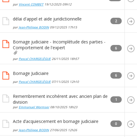
par
Vincent COMBET
19/12/2025
09h12
délai d'appel et aide juridictionnelle
2
par
Jean-Philippe BODIN
09/12/2025
17h15
Bornage judiciaire - Incomplétude des parties -
Comportement de l'expert
6
par
Pascal CHARGELÈGUE
26/11/2025
18h57
Bornage Judiciaire
6
par
Pascal CHARGELÈGUE
07/11/2025
12h10
Remembrement incohérent avec ancien plan de
1
division
par
Emmanuel Wormser
08/10/2025
18h23
Acte d’acquiescement en bornage judiciaire
0
par
Jean-Philippe BODIN
27/06/2025
12h26