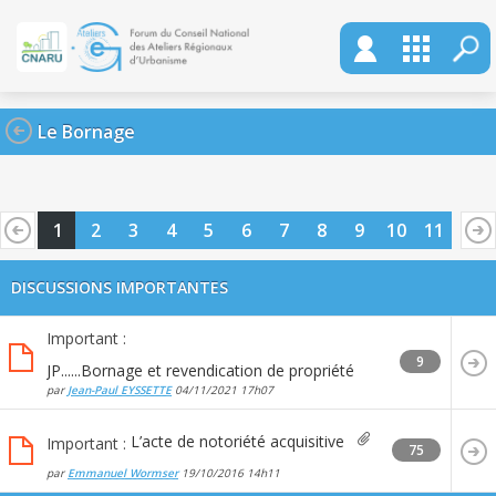
Le Bornage
1
2
3
4
5
6
7
8
9
10
11
DISCUSSIONS IMPORTANTES
Important :
9
JP......Bornage et revendication de propriété
par
Jean-Paul EYSSETTE
04/11/2021
17h07
L’acte de notoriété acquisitive
Important :
75
par
Emmanuel Wormser
19/10/2016
14h11