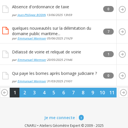
Absence d'ordonnance de taxe
0
par
Jean-Philippe BODIN
13/06/2025
13h59
quelques nouveautés sur la délimitation du
7
domaine public maritime...
par
Emmanuel Wormser
05/06/2025
21h29
Délaissé de voirie et reliquat de voirie
1
par
Emmanuel Wormser
20/05/2025
21h46
Qui paye les bornes après bornage judiciaire ?
0
par
Emmanuel Wormser
31/03/2025
21h51
1
2
3
4
5
6
7
8
9
10
11
Je me connecte
↑
CNARU • Ateliers Géomètre Expert © 2009 - 2025