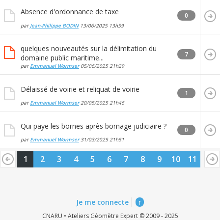
Absence d'ordonnance de taxe
0
par
Jean-Philippe BODIN
13/06/2025
13h59
quelques nouveautés sur la délimitation du
7
domaine public maritime...
par
Emmanuel Wormser
05/06/2025
21h29
Délaissé de voirie et reliquat de voirie
1
par
Emmanuel Wormser
20/05/2025
21h46
Qui paye les bornes après bornage judiciaire ?
0
par
Emmanuel Wormser
31/03/2025
21h51
1
2
3
4
5
6
7
8
9
10
11
Je me connecte
↑
CNARU • Ateliers Géomètre Expert © 2009 - 2025