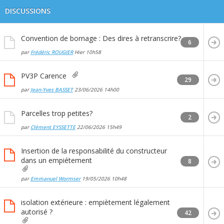
DISCUSSIONS
Convention de bornage : Des dires à retranscrire?
6
par
Frédéric ROUGIER
Hier
10h58
PV3P Carence
29
par
Jean-Yves BASSET
23/06/2026
14h00
Parcelles trop petites?
2
par
Clément EYSSETTE
22/06/2026
15h49
Insertion de la responsabilité du constructeur
dans un empiétement
8
par
Emmanuel Wormser
19/05/2026
10h48
isolation extérieure : empiètement légalement
autorisé ?
42