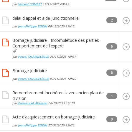
par
Vincent COMBET
19/12/2025
09h12
délai d'appel et aide juridictionnelle
2
par
Jean-Philippe BODIN
09/12/2025
17h15
Bornage judiciaire - Incomplétude des parties -
Comportement de l'expert
6
par
Pascal CHARGELÈGUE
26/11/2025
18h57
Bornage Judiciaire
6
par
Pascal CHARGELÈGUE
07/11/2025
12h10
Remembrement incohérent avec ancien plan de
1
division
par
Emmanuel Wormser
08/10/2025
18h23
Acte d’acquiescement en bornage judiciaire
0
par
Jean-Philippe BODIN
27/06/2025
12h26