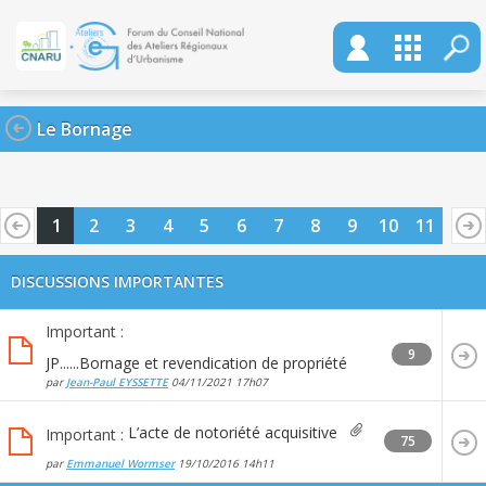
Le Bornage
1
2
3
4
5
6
7
8
9
10
11
DISCUSSIONS IMPORTANTES
Important :
9
JP......Bornage et revendication de propriété
par
Jean-Paul EYSSETTE
04/11/2021
17h07
L’acte de notoriété acquisitive
Important :
75
par
Emmanuel Wormser
19/10/2016
14h11