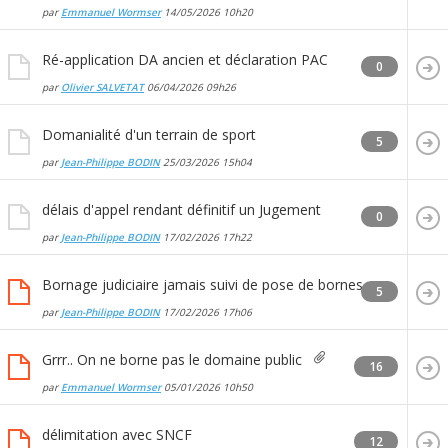
par
Emmanuel Wormser
14/05/2026
10h20
Ré-application DA ancien et déclaration PAC
0
par
Olivier SALVETAT
06/04/2026
09h26
Domanialité d'un terrain de sport
5
par
Jean-Philippe BODIN
25/03/2026
15h04
délais d'appel rendant définitif un Jugement
0
par
Jean-Philippe BODIN
17/02/2026
17h22
Bornage judiciaire jamais suivi de pose de bornes
5
par
Jean-Philippe BODIN
17/02/2026
17h06
Grrr.. On ne borne pas le domaine public
16
par
Emmanuel Wormser
05/01/2026
10h50
délimitation avec SNCF
12