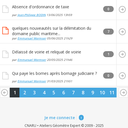
Absence d'ordonnance de taxe
0
par
Jean-Philippe BODIN
13/06/2025
13h59
quelques nouveautés sur la délimitation du
7
domaine public maritime...
par
Emmanuel Wormser
05/06/2025
21h29
Délaissé de voirie et reliquat de voirie
1
par
Emmanuel Wormser
20/05/2025
21h46
Qui paye les bornes après bornage judiciaire ?
0
par
Emmanuel Wormser
31/03/2025
21h51
1
2
3
4
5
6
7
8
9
10
11
Je me connecte
↑
CNARU • Ateliers Géomètre Expert © 2009 - 2025