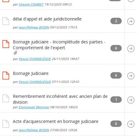
par
Vincent COMBET
19/12/2025
09h12
délai d'appel et aide juridictionnelle
2
par
Jean-Philippe BODIN
09/12/2025
17h15
Bornage judiciaire - Incomplétude des parties -
Comportement de l'expert
6
par
Pascal CHARGELÈGUE
26/11/2025
18h57
Bornage Judiciaire
6
par
Pascal CHARGELÈGUE
07/11/2025
12h10
Remembrement incohérent avec ancien plan de
1
division
par
Emmanuel Wormser
08/10/2025
18h23
Acte d’acquiescement en bornage judiciaire
0
par
Jean-Philippe BODIN
27/06/2025
12h26