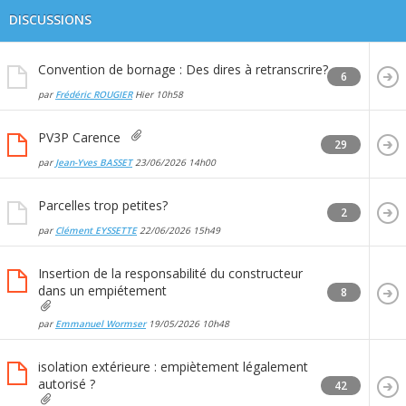
DISCUSSIONS
Convention de bornage : Des dires à retranscrire?
6
par
Frédéric ROUGIER
Hier
10h58
PV3P Carence
29
par
Jean-Yves BASSET
23/06/2026
14h00
Parcelles trop petites?
2
par
Clément EYSSETTE
22/06/2026
15h49
Insertion de la responsabilité du constructeur
dans un empiétement
8
par
Emmanuel Wormser
19/05/2026
10h48
isolation extérieure : empiètement légalement
autorisé ?
42