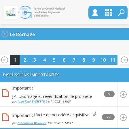
Le Bornage
1
2
3
4
5
6
7
8
9
10
11
DISCUSSIONS IMPORTANTES
Important :
9
JP......Bornage et revendication de propriété
par
Jean-Paul EYSSETTE
04/11/2021
17h07
L’acte de notoriété acquisitive
Important :
75
par
Emmanuel Wormser
19/10/2016
14h11