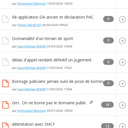
par
Emmanuel Wormser
14/05/2026
10h20
Ré-application DA ancien et déclaration PAC
0
par
Olivier SALVETAT
06/04/2026
09h26
Domanialité d'un terrain de sport
5
par
Jean-Philippe BODIN
25/03/2026
15h04
délais d'appel rendant définitif un Jugement
0
par
Jean-Philippe BODIN
17/02/2026
17h22
Bornage judiciaire jamais suivi de pose de bornes
5
par
Jean-Philippe BODIN
17/02/2026
17h06
Grrr.. On ne borne pas le domaine public
16
par
Emmanuel Wormser
05/01/2026
10h50
délimitation avec SNCF
12