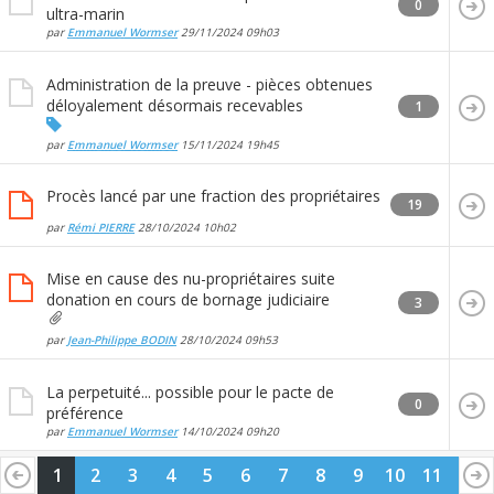
0
ultra-marin
par
Emmanuel Wormser
29/11/2024
09h03
Administration de la preuve - pièces obtenues
déloyalement désormais recevables
1
par
Emmanuel Wormser
15/11/2024
19h45
Procès lancé par une fraction des propriétaires
19
par
Rémi PIERRE
28/10/2024
10h02
Mise en cause des nu-propriétaires suite
donation en cours de bornage judiciaire
3
par
Jean-Philippe BODIN
28/10/2024
09h53
La perpetuité... possible pour le pacte de
0
préférence
par
Emmanuel Wormser
14/10/2024
09h20
1
2
3
4
5
6
7
8
9
10
11
12