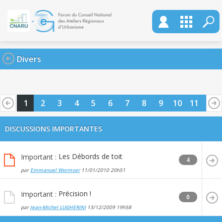
Divers
1
2
3
4
5
6
7
8
9
10
11
12
13
14
15
16
17
18
19
20
DISCUSSIONS IMPORTANTES
Les Débords de toit
Important :
4
par
Emmanuel Wormser
11/01/2010
20h51
Précision !
Important :
0
par
Jean-Michel LUGHERINI
13/12/2009
19h58