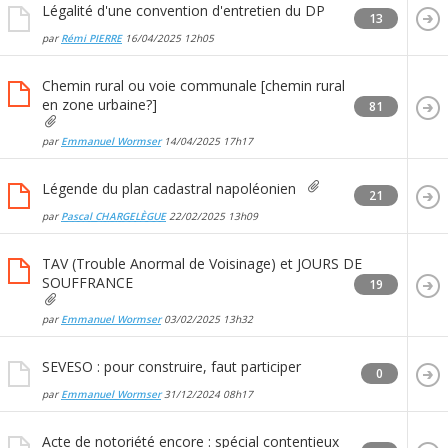
Légalité d'une convention d'entretien du DP
13
par
Rémi PIERRE
16/04/2025
12h05
Chemin rural ou voie communale [chemin rural
en zone urbaine?]
81
par
Emmanuel Wormser
14/04/2025
17h17
Légende du plan cadastral napoléonien
21
par
Pascal CHARGELÈGUE
22/02/2025
13h09
TAV (Trouble Anormal de Voisinage) et JOURS DE
SOUFFRANCE
19
par
Emmanuel Wormser
03/02/2025
13h32
SEVESO : pour construire, faut participer
0
par
Emmanuel Wormser
31/12/2024
08h17
Acte de notoriété encore : spécial contentieux