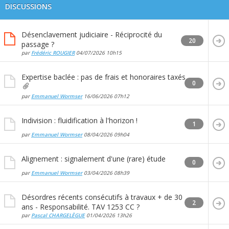
DISCUSSIONS
Désenclavement judiciaire - Réciprocité du
20
passage ?
par
Frédéric ROUGIER
04/07/2026
10h15
Expertise baclée : pas de frais et honoraires taxés
0
par
Emmanuel Wormser
16/06/2026
07h12
Indivision : fluidification à l'horizon !
1
par
Emmanuel Wormser
08/04/2026
09h04
Alignement : signalement d'une (rare) étude
0
par
Emmanuel Wormser
03/04/2026
08h39
Désordres récents consécutifs à travaux + de 30
2
ans - Responsabilité. TAV 1253 CC ?
par
Pascal CHARGELÈGUE
01/04/2026
13h26