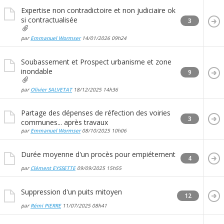
Expertise non contradictoire et non judiciaire ok
si contractualisée
3
par
Emmanuel Wormser
14/01/2026
09h24
Soubassement et Prospect urbanisme et zone
inondable
9
par
Olivier SALVETAT
18/12/2025
14h36
Partage des dépenses de réfection des voiries
3
communes... après travaux
par
Emmanuel Wormser
08/10/2025
10h06
Durée moyenne d'un procès pour empiétement
4
par
Clément EYSSETTE
09/09/2025
15h55
Suppression d'un puits mitoyen
12
par
Rémi PIERRE
11/07/2025
08h41