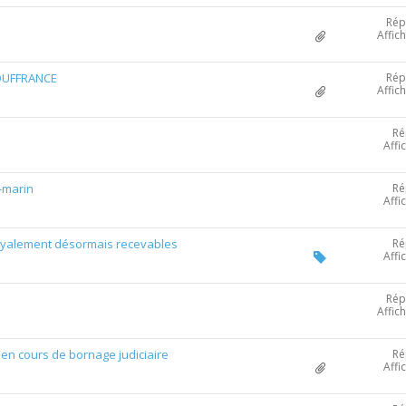
Rép
Affic
Rép
SOUFFRANCE
Affic
Ré
Affi
Ré
a-marin
Affi
Ré
loyalement désormais recevables
Affi
Rép
Affic
Ré
en cours de bornage judiciaire
Affi