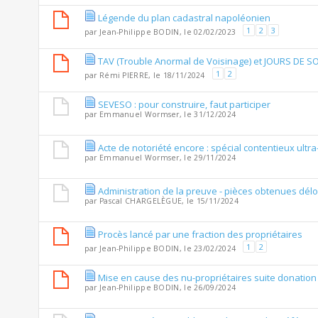
Légende du plan cadastral napoléonien
1
2
3
par
Jean-Philippe BODIN
, le 02/02/2023
TAV (Trouble Anormal de Voisinage) et JOURS DE 
1
2
par
Rémi PIERRE
, le 18/11/2024
SEVESO : pour construire, faut participer
par
Emmanuel Wormser
, le 31/12/2024
Acte de notoriété encore : spécial contentieux ultr
par
Emmanuel Wormser
, le 29/11/2024
Administration de la preuve - pièces obtenues dé
par
Pascal CHARGELÈGUE
, le 15/11/2024
Procès lancé par une fraction des propriétaires
1
2
par
Jean-Philippe BODIN
, le 23/02/2024
Mise en cause des nu-propriétaires suite donation 
par
Jean-Philippe BODIN
, le 26/09/2024