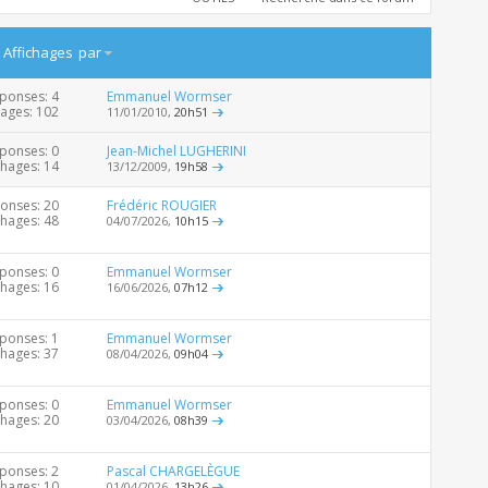
/
Affichages
par
ponses: 4
Emmanuel Wormser
hages: 102
11/01/2010,
20h51
ponses: 0
Jean-Michel LUGHERINI
chages: 14
13/12/2009,
19h58
onses: 20
Frédéric ROUGIER
chages: 48
04/07/2026,
10h15
ponses: 0
Emmanuel Wormser
chages: 16
16/06/2026,
07h12
ponses: 1
Emmanuel Wormser
chages: 37
08/04/2026,
09h04
ponses: 0
Emmanuel Wormser
chages: 20
03/04/2026,
08h39
ponses: 2
Pascal CHARGELÈGUE
chages: 10
01/04/2026,
13h26