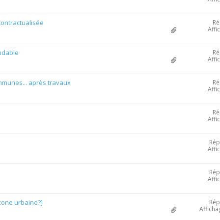
Ré
 contractualisée
Affi
Ré
ndable
Affi
Ré
mmunes... après travaux
Affi
Ré
Affi
Rép
Affi
Rép
Affi
Rép
zone urbaine?]
Afficha