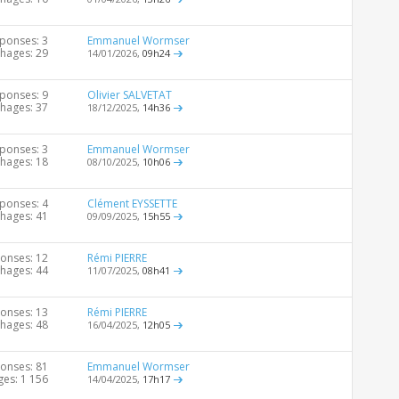
ponses: 3
Emmanuel Wormser
chages: 29
14/01/2026,
09h24
ponses: 9
Olivier SALVETAT
chages: 37
18/12/2025,
14h36
ponses: 3
Emmanuel Wormser
chages: 18
08/10/2025,
10h06
ponses: 4
Clément EYSSETTE
chages: 41
09/09/2025,
15h55
onses: 12
Rémi PIERRE
chages: 44
11/07/2025,
08h41
onses: 13
Rémi PIERRE
chages: 48
16/04/2025,
12h05
onses: 81
Emmanuel Wormser
ges: 1 156
14/04/2025,
17h17