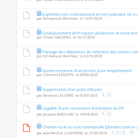
Expertise non contradictoire et non judiciaire ok si
par
Emmanuel Wormser
, le 13/01/2026
Soubassement et Prospect urbanisme et zone ino
par
Olivier SALVETAT
, le 10/12/2025
Partage des dépenses de réfection des voiries co
par
Emmanuel Wormser
, le 02/10/2025
Durée moyenne d'un procès pour empiétement
par
Clément EYSSETTE
, le 09/09/2025
Suppression d'un puits mitoyen
1
2
par
Bernard LECOMTE
, le 07/07/2025
Légalité d'une convention d'entretien du DP
1
2
par
Jacques NADOLNY
, le 14/04/2025
Chemin rural ou voie communale [chemin rural en 
1
2
3
...
9
par
Jean-Michel LUGHERINI
, le 27/05/2014