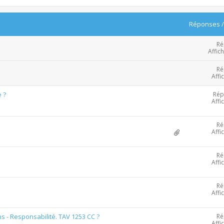
Réponses
Ré
Affic
Ré
Affi
Rép
 ?
Affi
Ré
Affi
Ré
Affi
Ré
Affi
Ré
s - Responsabilité. TAV 1253 CC ?
Affi