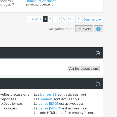
ponses: 0
Emmanuel Wormser
ichages: 7
14/10/2024,
09h20
aller à
1
2
3
4
5
11
...
Dernière
Navigation rapide
Divers
↑
velles discussions
Les
balises BB
sont activées :
oui
 réponses
Les
smileys
sont activés :
oui
pièces jointes
La
balise [IMG]
est activée :
oui
s messages
La
balise [VIDEO]
est activée :
oui
Le code HTML peut être employé :
non