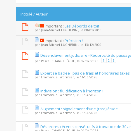
Intitulé
/
Auteur
Important :
Les Débords de toit
par
Jean-Michel LUGHERINI
, le 08/01/2010
Important :
Précision !
par
Jean-Michel LUGHERINI
, le 13/12/2009
Désenclavement judiciaire - Réciprocité du passage
1
2
3
par
Pascal CHARGELÈGUE
, le 02/07/2026
Expertise baclée : pas de frais et honoraires taxés
par
Emmanuel Wormser
, le 16/06/2026
Indivision : fluidification à l'horizon !
par
Emmanuel Wormser
, le 08/04/2026
Alignement : signalement d'une (rare) étude
par
Emmanuel Wormser
, le 03/04/2026
Désordres récents consécutifs à travaux + de 30 an
par
Pascal CHARGELÈGUE
, le 01/04/2026