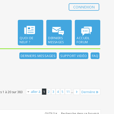
CONNEXION
QUOI DE
DERNIERS
ACCUEIL
NEUF ?
MESSAGES
FORUM
DERNIERS MESSAGES
SUPPORT VIDÉO
FAQ
aller à
1
2
3
4
5
11
...
Dernière
s 1 à 20 sur 383
OUTILS
Recherche dans ce forum