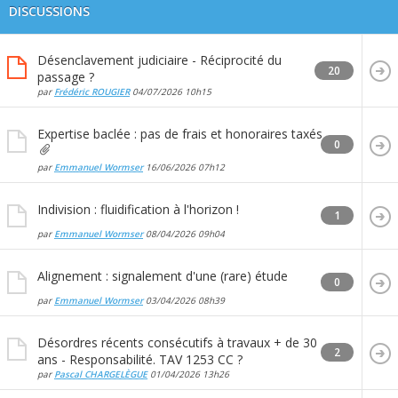
DISCUSSIONS
Désenclavement judiciaire - Réciprocité du
20
passage ?
par
Frédéric ROUGIER
04/07/2026
10h15
Expertise baclée : pas de frais et honoraires taxés
0
par
Emmanuel Wormser
16/06/2026
07h12
Indivision : fluidification à l'horizon !
1
par
Emmanuel Wormser
08/04/2026
09h04
Alignement : signalement d'une (rare) étude
0
par
Emmanuel Wormser
03/04/2026
08h39
Désordres récents consécutifs à travaux + de 30
2
ans - Responsabilité. TAV 1253 CC ?
par
Pascal CHARGELÈGUE
01/04/2026
13h26