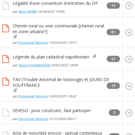
Légalité d'une convention d'entretien du DP
13
par
Rémi PIERRE
16/04/2025
12h05
Chemin rural ou voie communale [chemin rural
en zone urbaine?]
81
par
Emmanuel Wormser
14/04/2025
17h17
Légende du plan cadastral napoléonien
21
par
Pascal CHARGELÈGUE
22/02/2025
13h09
TAV (Trouble Anormal de Voisinage) et JOURS DE
SOUFFRANCE
19
par
Emmanuel Wormser
03/02/2025
13h32
SEVESO : pour construire, faut participer
0
par
Emmanuel Wormser
31/12/2024
08h17
Acte de notoriété encore : spécial contentieux