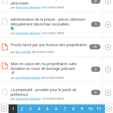
0
ultra-marin
par
Emmanuel Wormser
29/11/2024
09h03
Administration de la preuve - pièces obtenues
déloyalement désormais recevables
1
par
Emmanuel Wormser
15/11/2024
19h45
Procès lancé par une fraction des propriétaires
19
par
Rémi PIERRE
28/10/2024
10h02
Mise en cause des nu-propriétaires suite
donation en cours de bornage judiciaire
3
par
Jean-Philippe BODIN
28/10/2024
09h53
La perpetuité... possible pour le pacte de
0
préférence
par
Emmanuel Wormser
14/10/2024
09h20
1
2
3
4
5
6
7
8
9
10
11
12