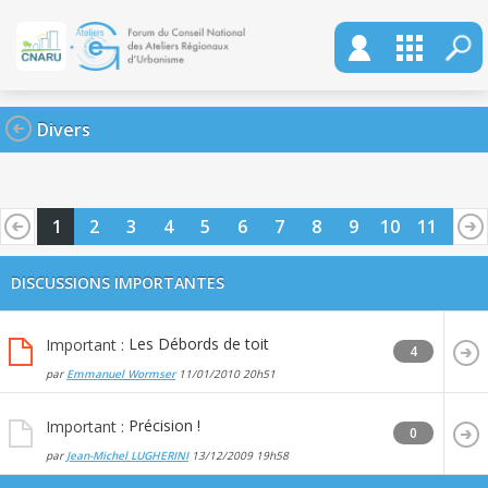
Divers
1
2
3
4
5
6
7
8
9
10
11
12
13
14
15
16
17
18
19
20
DISCUSSIONS IMPORTANTES
Les Débords de toit
Important :
4
par
Emmanuel Wormser
11/01/2010
20h51
Précision !
Important :
0
par
Jean-Michel LUGHERINI
13/12/2009
19h58