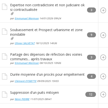
Expertise non contradictoire et non judiciaire ok
si contractualisée
3
par
Emmanuel Wormser
14/01/2026
09h24
Soubassement et Prospect urbanisme et zone
inondable
9
par
Olivier SALVETAT
18/12/2025
14h36
Partage des dépenses de réfection des voiries
3
communes... après travaux
par
Emmanuel Wormser
08/10/2025
10h06
Durée moyenne d'un procès pour empiétement
4
par
Clément EYSSETTE
09/09/2025
15h55
Suppression d'un puits mitoyen
12
par
Rémi PIERRE
11/07/2025
08h41