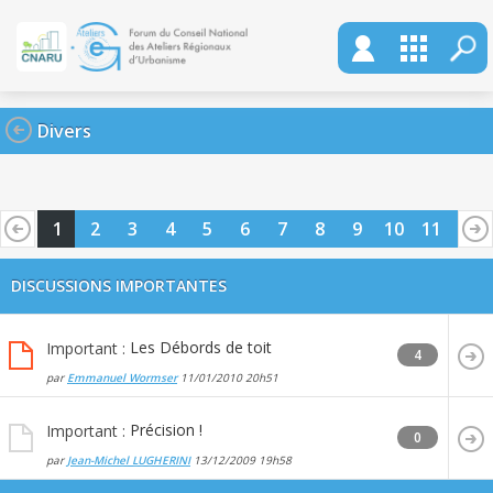
Divers
1
2
3
4
5
6
7
8
9
10
11
12
13
14
15
16
17
18
19
20
DISCUSSIONS IMPORTANTES
Les Débords de toit
Important :
4
par
Emmanuel Wormser
11/01/2010
20h51
Précision !
Important :
0
par
Jean-Michel LUGHERINI
13/12/2009
19h58