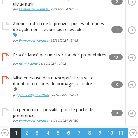
0
ultra-marin
par
Emmanuel Wormser
29/11/2024
09h03
Administration de la preuve - pièces obtenues
déloyalement désormais recevables
1
par
Emmanuel Wormser
15/11/2024
19h45
Procès lancé par une fraction des propriétaires
19
par
Rémi PIERRE
28/10/2024
10h02
Mise en cause des nu-propriétaires suite
donation en cours de bornage judiciaire
3
par
Jean-Philippe BODIN
28/10/2024
09h53
La perpetuité... possible pour le pacte de
0
préférence
par
Emmanuel Wormser
14/10/2024
09h20
1
2
3
4
5
6
7
8
9
10
11
12