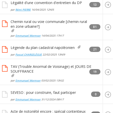
Légalité d'une convention d'entretien du DP
13
par
Rémi PIERRE
16/04/2025
12h05
Chemin rural ou voie communale [chemin rural
en zone urbaine?]
81
par
Emmanuel Wormser
14/04/2025
17h17
Légende du plan cadastral napoléonien
21
par
Pascal CHARGELÈGUE
22/02/2025
13h09
TAV (Trouble Anormal de Voisinage) et JOURS DE
SOUFFRANCE
19
par
Emmanuel Wormser
03/02/2025
13h32
SEVESO : pour construire, faut participer
0
par
Emmanuel Wormser
31/12/2024
08h17
Acte de notoriété encore : spécial contentieux