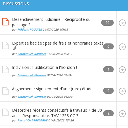
DISCUSSIONS
Désenclavement judiciaire - Réciprocité du
20
passage ?
par
Frédéric ROUGIER
04/07/2026
10h15
Expertise baclée : pas de frais et honoraires taxés
0
par
Emmanuel Wormser
16/06/2026
07h12
Indivision : fluidification à l'horizon !
1
par
Emmanuel Wormser
08/04/2026
09h04
Alignement : signalement d'une (rare) étude
0
par
Emmanuel Wormser
03/04/2026
08h39
Désordres récents consécutifs à travaux + de 30
2
ans - Responsabilité. TAV 1253 CC ?
par
Pascal CHARGELÈGUE
01/04/2026
13h26