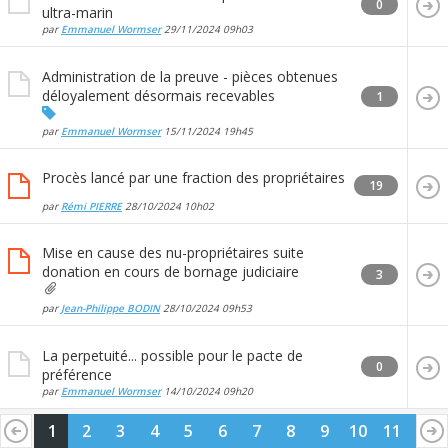
0
ultra-marin
par
Emmanuel Wormser
29/11/2024
09h03
Administration de la preuve - pièces obtenues
déloyalement désormais recevables
1
par
Emmanuel Wormser
15/11/2024
19h45
Procès lancé par une fraction des propriétaires
19
par
Rémi PIERRE
28/10/2024
10h02
Mise en cause des nu-propriétaires suite
donation en cours de bornage judiciaire
3
par
Jean-Philippe BODIN
28/10/2024
09h53
La perpetuité... possible pour le pacte de
0
préférence
par
Emmanuel Wormser
14/10/2024
09h20
1
2
3
4
5
6
7
8
9
10
11
12