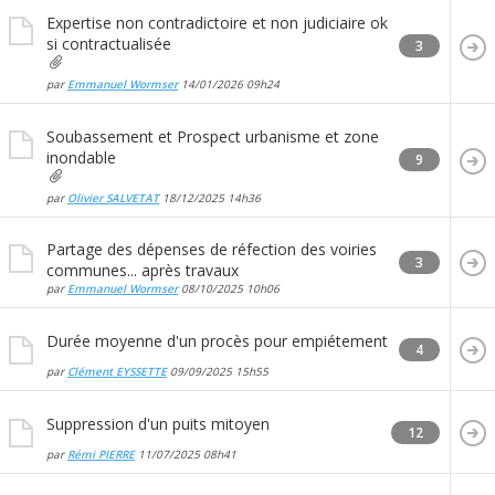
Expertise non contradictoire et non judiciaire ok
si contractualisée
3
par
Emmanuel Wormser
14/01/2026
09h24
Soubassement et Prospect urbanisme et zone
inondable
9
par
Olivier SALVETAT
18/12/2025
14h36
Partage des dépenses de réfection des voiries
3
communes... après travaux
par
Emmanuel Wormser
08/10/2025
10h06
Durée moyenne d'un procès pour empiétement
4
par
Clément EYSSETTE
09/09/2025
15h55
Suppression d'un puits mitoyen
12
par
Rémi PIERRE
11/07/2025
08h41