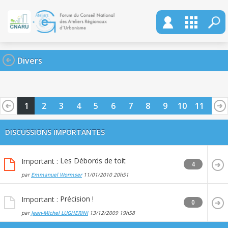
Divers
1
2
3
4
5
6
7
8
9
10
11
12
13
14
15
16
17
18
19
20
DISCUSSIONS IMPORTANTES
Les Débords de toit
Important :
4
par
Emmanuel Wormser
11/01/2010
20h51
Précision !
Important :
0
par
Jean-Michel LUGHERINI
13/12/2009
19h58