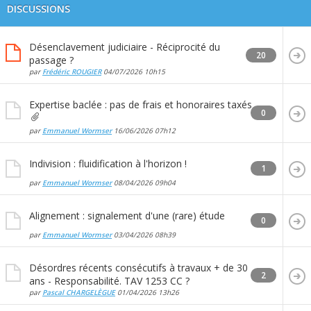
DISCUSSIONS
Désenclavement judiciaire - Réciprocité du
20
passage ?
par
Frédéric ROUGIER
04/07/2026
10h15
Expertise baclée : pas de frais et honoraires taxés
0
par
Emmanuel Wormser
16/06/2026
07h12
Indivision : fluidification à l'horizon !
1
par
Emmanuel Wormser
08/04/2026
09h04
Alignement : signalement d'une (rare) étude
0
par
Emmanuel Wormser
03/04/2026
08h39
Désordres récents consécutifs à travaux + de 30
2
ans - Responsabilité. TAV 1253 CC ?
par
Pascal CHARGELÈGUE
01/04/2026
13h26