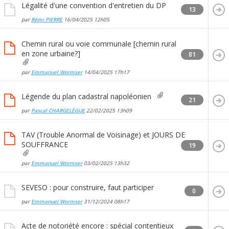
Légalité d'une convention d'entretien du DP
13
par
Rémi PIERRE
16/04/2025
12h05
Chemin rural ou voie communale [chemin rural
en zone urbaine?]
81
par
Emmanuel Wormser
14/04/2025
17h17
Légende du plan cadastral napoléonien
21
par
Pascal CHARGELÈGUE
22/02/2025
13h09
TAV (Trouble Anormal de Voisinage) et JOURS DE
SOUFFRANCE
19
par
Emmanuel Wormser
03/02/2025
13h32
SEVESO : pour construire, faut participer
0
par
Emmanuel Wormser
31/12/2024
08h17
Acte de notoriété encore : spécial contentieux