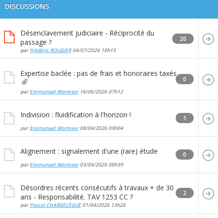
DISCUSSIONS
Désenclavement judiciaire - Réciprocité du
20
passage ?
par
Frédéric ROUGIER
04/07/2026
10h15
Expertise baclée : pas de frais et honoraires taxés
0
par
Emmanuel Wormser
16/06/2026
07h12
Indivision : fluidification à l'horizon !
1
par
Emmanuel Wormser
08/04/2026
09h04
Alignement : signalement d'une (rare) étude
0
par
Emmanuel Wormser
03/04/2026
08h39
Désordres récents consécutifs à travaux + de 30
2
ans - Responsabilité. TAV 1253 CC ?
par
Pascal CHARGELÈGUE
01/04/2026
13h26