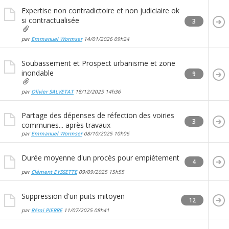
Expertise non contradictoire et non judiciaire ok
si contractualisée
3
par
Emmanuel Wormser
14/01/2026
09h24
Soubassement et Prospect urbanisme et zone
inondable
9
par
Olivier SALVETAT
18/12/2025
14h36
Partage des dépenses de réfection des voiries
3
communes... après travaux
par
Emmanuel Wormser
08/10/2025
10h06
Durée moyenne d'un procès pour empiétement
4
par
Clément EYSSETTE
09/09/2025
15h55
Suppression d'un puits mitoyen
12
par
Rémi PIERRE
11/07/2025
08h41