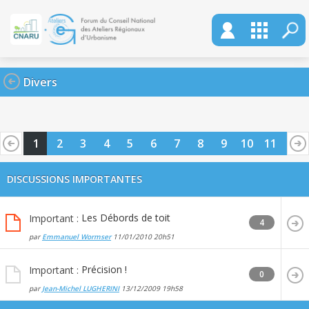
Divers
1
2
3
4
5
6
7
8
9
10
11
12
13
14
15
16
17
18
19
20
DISCUSSIONS IMPORTANTES
Les Débords de toit
Important :
4
par
Emmanuel Wormser
11/01/2010
20h51
Précision !
Important :
0
par
Jean-Michel LUGHERINI
13/12/2009
19h58