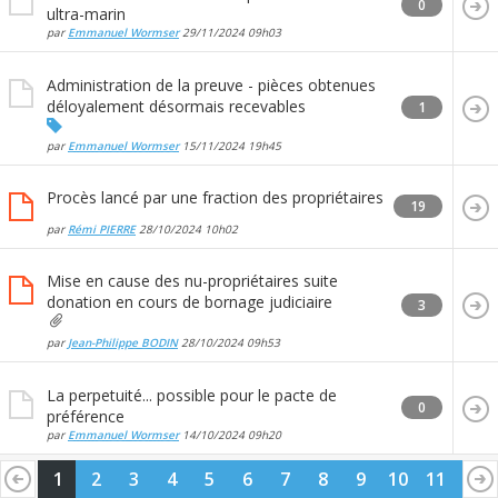
0
ultra-marin
par
Emmanuel Wormser
29/11/2024
09h03
Administration de la preuve - pièces obtenues
déloyalement désormais recevables
1
par
Emmanuel Wormser
15/11/2024
19h45
Procès lancé par une fraction des propriétaires
19
par
Rémi PIERRE
28/10/2024
10h02
Mise en cause des nu-propriétaires suite
donation en cours de bornage judiciaire
3
par
Jean-Philippe BODIN
28/10/2024
09h53
La perpetuité... possible pour le pacte de
0
préférence
par
Emmanuel Wormser
14/10/2024
09h20
1
2
3
4
5
6
7
8
9
10
11
12