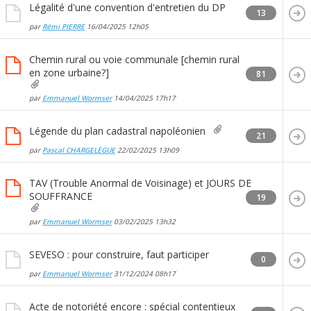
Légalité d'une convention d'entretien du DP
13
par
Rémi PIERRE
16/04/2025
12h05
Chemin rural ou voie communale [chemin rural
en zone urbaine?]
81
par
Emmanuel Wormser
14/04/2025
17h17
Légende du plan cadastral napoléonien
21
par
Pascal CHARGELÈGUE
22/02/2025
13h09
TAV (Trouble Anormal de Voisinage) et JOURS DE
SOUFFRANCE
19
par
Emmanuel Wormser
03/02/2025
13h32
SEVESO : pour construire, faut participer
0
par
Emmanuel Wormser
31/12/2024
08h17
Acte de notoriété encore : spécial contentieux