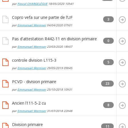
par
Pascal CHARGELÈGUE
18/05/2020
10h41
Copro vefa sur une partie de l’UF
3
par
Emmanuel Wormser
04/04/2020
07h01
Pas d'attestation R442-11 en division primaire
0
par
Emmanuel Wormser
23/03/2020
18h57
controle division L115-3
5
par
Emmanuel Wormser
29/05/2019
09h45
PCVD - division primaire
23
par
Emmanuel Wormser
25/10/2018
10h31
Ancien l111-5-2 cu
8
par
Emmanuel Wormser
31/07/2018
22h48
Division primaire
11