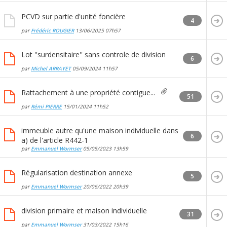
PCVD sur partie d'unité foncière
4
par
Frédéric ROUGIER
13/06/2025
07h57
Lot ''surdensitaire'' sans controle de division
6
par
Michel ARRAYET
05/09/2024
11h57
Rattachement à une propriété contigue...
51
par
Rémi PIERRE
15/01/2024
11h52
immeuble autre qu'une maison individuelle dans
6
a) de l'article R442-1
par
Emmanuel Wormser
05/05/2023
13h59
Régularisation destination annexe
5
par
Emmanuel Wormser
20/06/2022
20h39
division primaire et maison individuelle
31
par
Emmanuel Wormser
31/03/2022
15h16