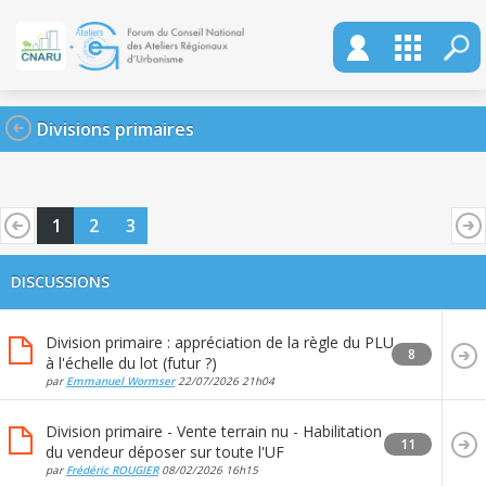
Divisions primaires
1
2
3
DISCUSSIONS
Division primaire : appréciation de la règle du PLU
8
à l'échelle du lot (futur ?)
par
Emmanuel Wormser
22/07/2026
21h04
Division primaire - Vente terrain nu - Habilitation
11
du vendeur déposer sur toute l'UF
par
Frédéric ROUGIER
08/02/2026
16h15