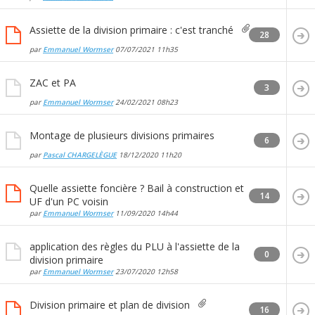
Assiette de la division primaire : c'est tranché
28
par
Emmanuel Wormser
07/07/2021
11h35
ZAC et PA
3
par
Emmanuel Wormser
24/02/2021
08h23
Montage de plusieurs divisions primaires
6
par
Pascal CHARGELÈGUE
18/12/2020
11h20
Quelle assiette foncière ? Bail à construction et
14
UF d'un PC voisin
par
Emmanuel Wormser
11/09/2020
14h44
application des règles du PLU à l'assiette de la
0
division primaire
par
Emmanuel Wormser
23/07/2020
12h58
Division primaire et plan de division
16