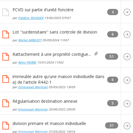
PCVD sur partie d'unité foncière
4
par
Frédéric ROUGIER
13/06/2025
07h57
Lot ''surdensitaire'' sans controle de division
6
par
Michel ARRAYET
05/09/2024
11h57
Rattachement à une propriété contigue...
51
par
Rémi PIERRE
15/01/2024
11h52
immeuble autre qu'une maison individuelle dans
6
a) de l'article R442-1
par
Emmanuel Wormser
05/05/2023
13h59
Régularisation destination annexe
5
par
Emmanuel Wormser
20/06/2022
20h39
division primaire et maison individuelle
31
par
Emmanuel Wormser
31/03/2022
15h16