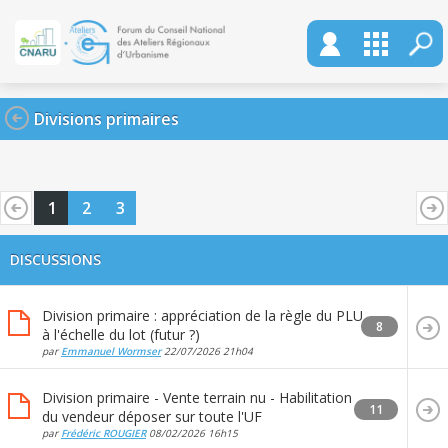
Divisions primaires
1
2
3
DISCUSSIONS
Division primaire : appréciation de la règle du PLU
8
à l'échelle du lot (futur ?)
par
Emmanuel Wormser
22/07/2026
21h04
Division primaire - Vente terrain nu - Habilitation
11
du vendeur déposer sur toute l'UF
par
Frédéric ROUGIER
08/02/2026
16h15