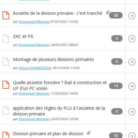
Assiette de la division primaire : c'est tranché
28
par
Emmanuel Wormser
07/07/2021
11h35
ZAC et PA
3
par
Emmanuel Wormser
24/02/2021
08h23
Montage de plusieurs divisions primaires
6
par
Pascal CHARGELÈGUE
18/12/2020
11h20
Quelle assiette foncière ? Bail à construction et
14
UF d'un PC voisin
par
Emmanuel Wormser
11/09/2020
14h44
application des règles du PLU à l'assiette de la
0
division primaire
par
Emmanuel Wormser
23/07/2020
12h58
Division primaire et plan de division
16