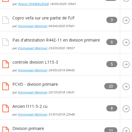
par
Pascal CHARGELÈGUE
18/05/2020
10h41
Copro vefa sur une partie de l’UF
3
par
Emmanuel Wormser
04/04/2020
07h01
Pas d'attestation R442-11 en division primaire
0
par
Emmanuel Wormser
23/03/2020
18h57
controle division L115-3
5
par
Emmanuel Wormser
29/05/2019
09h45
PCVD - division primaire
23
par
Emmanuel Wormser
25/10/2018
10h31
Ancien l111-5-2 cu
8
par
Emmanuel Wormser
31/07/2018
22h48
Division primaire
11