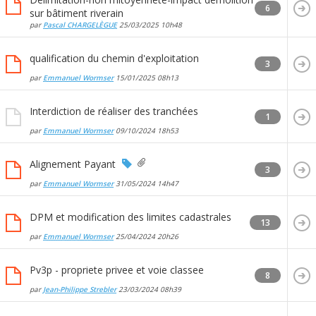
6
sur bâtiment riverain
par
Pascal CHARGELÈGUE
25/03/2025
10h48
qualification du chemin d'exploitation
3
par
Emmanuel Wormser
15/01/2025
08h13
Interdiction de réaliser des tranchées
1
par
Emmanuel Wormser
09/10/2024
18h53
Alignement Payant
3
par
Emmanuel Wormser
31/05/2024
14h47
DPM et modification des limites cadastrales
13
par
Emmanuel Wormser
25/04/2024
20h26
Pv3p - propriete privee et voie classee
8
par
Jean-Philippe Strebler
23/03/2024
08h39