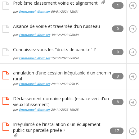
Problème classement voirie et alignement
1
par
Emmanuel Wormser
09/01/2024
12h31
Aisance de voirie et traversée d'un ruisseau
0
par
Emmanuel Wormser
30/12/2023
08h40
Connaissez vous les "droits de bandite" ?
0
par
Emmanuel Wormser
15/12/2023
06h54
annulation d'une cession inéquitable d'un chemin
3
rural
par
Emmanuel Wormser
29/11/2023
09h35
Déclassement domaine public (espace vert d'un
8
vieux lotissement)
par
Emmanuel Wormser
20/11/2023
16h25
Irrégularité de l'installation d'un équipement
public sur parcelle privée ?
17