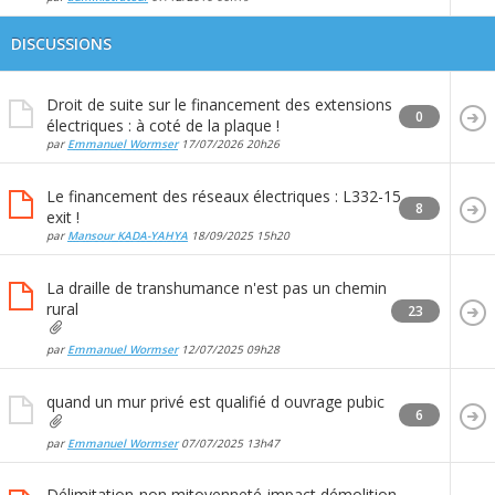
DISCUSSIONS
Droit de suite sur le financement des extensions
0
électriques : à coté de la plaque !
par
Emmanuel Wormser
17/07/2026
20h26
Le financement des réseaux électriques : L332-15
8
exit !
par
Mansour KADA-YAHYA
18/09/2025
15h20
La draille de transhumance n'est pas un chemin
rural
23
par
Emmanuel Wormser
12/07/2025
09h28
quand un mur privé est qualifié d ouvrage pubic
6
par
Emmanuel Wormser
07/07/2025
13h47
Délimitation-non mitoyenneté-impact démolition