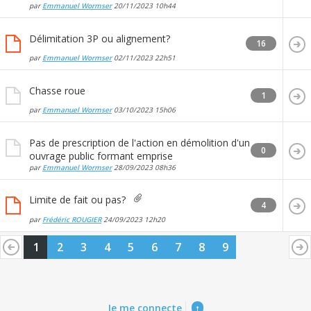
par
Emmanuel Wormser
20/11/2023
10h44
Délimitation 3P ou alignement?
16
par
Emmanuel Wormser
02/11/2023
22h51
Chasse roue
1
par
Emmanuel Wormser
03/10/2023
15h06
Pas de prescription de l'action en démolition d'un
0
ouvrage public formant emprise
par
Emmanuel Wormser
28/09/2023
08h36
Limite de fait ou pas?
4
par
Frédéric ROUGIER
24/09/2023
12h20
1
2
3
4
5
6
7
8
9
Je me connecte
↑