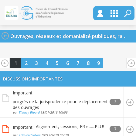
Ouvrages, réseaux et domanialité publiques, raccordements
1
2
3
4
5
6
7
8
9
DISCUSSIONS IMPORTANTES
Important :
progrès de la jurisprudence pour le déplacement
2
des ouvrages
par
Thierry Bleard
18/01/2016
10h56
Alignement, cessions, ER et.....PLU!
Important :
7
par
administrateur
07/12/2010
06h19