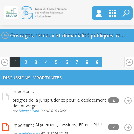
Ouvrages, réseaux et domanialité publiques, raccordements
1
2
3
4
5
6
7
8
9
DISCUSSIONS IMPORTANTES
Important :
progrès de la jurisprudence pour le déplacement
2
des ouvrages
par
Thierry Bleard
18/01/2016
10h56
Alignement, cessions, ER et.....PLU!
Important :
7
par
administrateur
07/12/2010
06h19