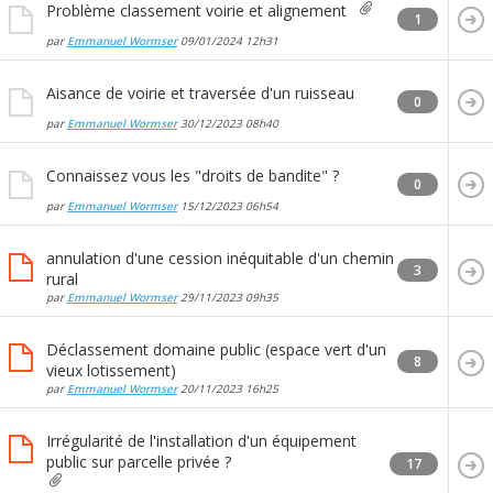
Problème classement voirie et alignement
1
par
Emmanuel Wormser
09/01/2024
12h31
Aisance de voirie et traversée d'un ruisseau
0
par
Emmanuel Wormser
30/12/2023
08h40
Connaissez vous les "droits de bandite" ?
0
par
Emmanuel Wormser
15/12/2023
06h54
annulation d'une cession inéquitable d'un chemin
3
rural
par
Emmanuel Wormser
29/11/2023
09h35
Déclassement domaine public (espace vert d'un
8
vieux lotissement)
par
Emmanuel Wormser
20/11/2023
16h25
Irrégularité de l'installation d'un équipement
public sur parcelle privée ?
17