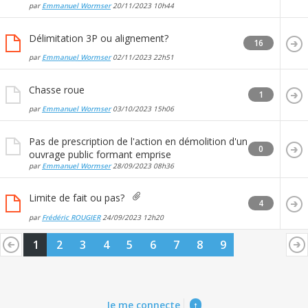
par
Emmanuel Wormser
20/11/2023
10h44
Délimitation 3P ou alignement?
16
par
Emmanuel Wormser
02/11/2023
22h51
Chasse roue
1
par
Emmanuel Wormser
03/10/2023
15h06
Pas de prescription de l'action en démolition d'un
0
ouvrage public formant emprise
par
Emmanuel Wormser
28/09/2023
08h36
Limite de fait ou pas?
4
par
Frédéric ROUGIER
24/09/2023
12h20
1
2
3
4
5
6
7
8
9
Je me connecte
↑