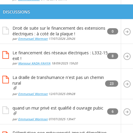
DISCUSSIONS
Droit de suite sur le financement des extensions
0
électriques : à coté de la plaque !
par
Emmanuel Wormser
17/07/2026
20h26
Le financement des réseaux électriques : L332-15
8
exit !
par
Mansour KADA-YAHYA
18/09/2025
15h20
La draille de transhumance n'est pas un chemin
rural
23
par
Emmanuel Wormser
12/07/2025
09h28
quand un mur privé est qualifié d ouvrage pubic
6
par
Emmanuel Wormser
07/07/2025
13h47
Délimitation-non mitoyenneté-impact démolition