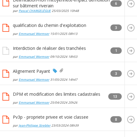
6
sur bâtiment riverain
par
Pascal CHARGELÈGUE
25/03/2025
10h48
qualification du chemin d'exploitation
3
par
Emmanuel Wormser
15/01/2025
08h13
Interdiction de réaliser des tranchées
1
par
Emmanuel Wormser
09/10/2024
18h53
Alignement Payant
3
par
Emmanuel Wormser
31/05/2024
14h47
DPM et modification des limites cadastrales
13
par
Emmanuel Wormser
25/04/2024
20h26
Pv3p - propriete privee et voie classee
8
par
Jean-Philippe Strebler
23/03/2024
08h39