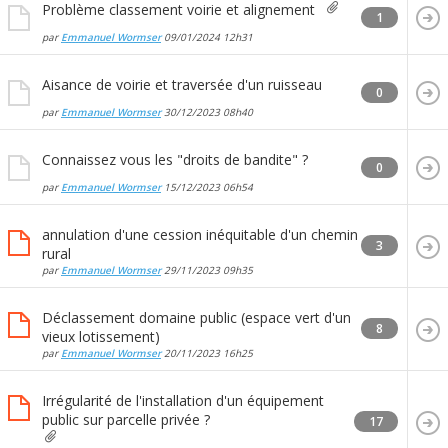
Problème classement voirie et alignement
1
par
Emmanuel Wormser
09/01/2024
12h31
Aisance de voirie et traversée d'un ruisseau
0
par
Emmanuel Wormser
30/12/2023
08h40
Connaissez vous les "droits de bandite" ?
0
par
Emmanuel Wormser
15/12/2023
06h54
annulation d'une cession inéquitable d'un chemin
3
rural
par
Emmanuel Wormser
29/11/2023
09h35
Déclassement domaine public (espace vert d'un
8
vieux lotissement)
par
Emmanuel Wormser
20/11/2023
16h25
Irrégularité de l'installation d'un équipement
public sur parcelle privée ?
17