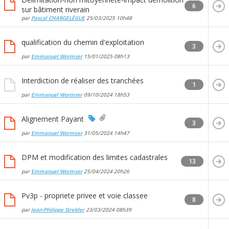
6
sur bâtiment riverain
par
Pascal CHARGELÈGUE
25/03/2025
10h48
qualification du chemin d'exploitation
3
par
Emmanuel Wormser
15/01/2025
08h13
Interdiction de réaliser des tranchées
1
par
Emmanuel Wormser
09/10/2024
18h53
Alignement Payant
3
par
Emmanuel Wormser
31/05/2024
14h47
DPM et modification des limites cadastrales
13
par
Emmanuel Wormser
25/04/2024
20h26
Pv3p - propriete privee et voie classee
8
par
Jean-Philippe Strebler
23/03/2024
08h39