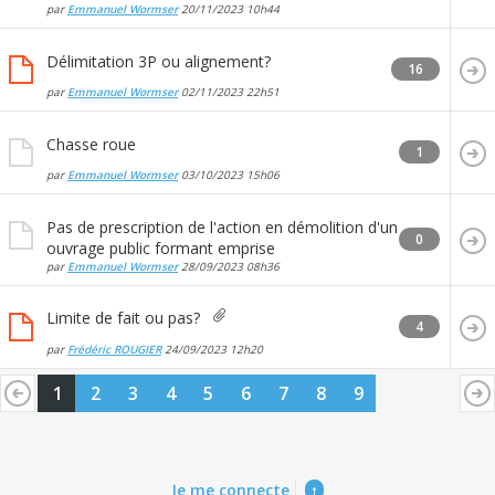
par
Emmanuel Wormser
20/11/2023
10h44
Délimitation 3P ou alignement?
16
par
Emmanuel Wormser
02/11/2023
22h51
Chasse roue
1
par
Emmanuel Wormser
03/10/2023
15h06
Pas de prescription de l'action en démolition d'un
0
ouvrage public formant emprise
par
Emmanuel Wormser
28/09/2023
08h36
Limite de fait ou pas?
4
par
Frédéric ROUGIER
24/09/2023
12h20
1
2
3
4
5
6
7
8
9
Je me connecte
↑