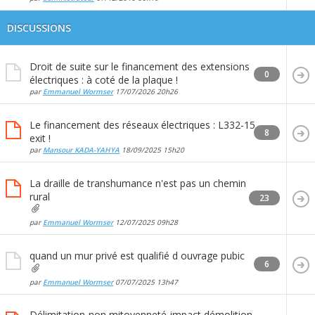
DISCUSSIONS
Droit de suite sur le financement des extensions
0
électriques : à coté de la plaque !
par
Emmanuel Wormser
17/07/2026
20h26
Le financement des réseaux électriques : L332-15
8
exit !
par
Mansour KADA-YAHYA
18/09/2025
15h20
La draille de transhumance n'est pas un chemin
rural
23
par
Emmanuel Wormser
12/07/2025
09h28
quand un mur privé est qualifié d ouvrage pubic
6
par
Emmanuel Wormser
07/07/2025
13h47
Délimitation-non mitoyenneté-impact démolition