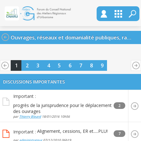
Ouvrages, réseaux et domanialité publiques, raccordements
1
2
3
4
5
6
7
8
9
DISCUSSIONS IMPORTANTES
Important :
progrès de la jurisprudence pour le déplacement
2
des ouvrages
par
Thierry Bleard
18/01/2016
10h56
Alignement, cessions, ER et.....PLU!
Important :
7
par
administrateur
07/12/2010
06h19